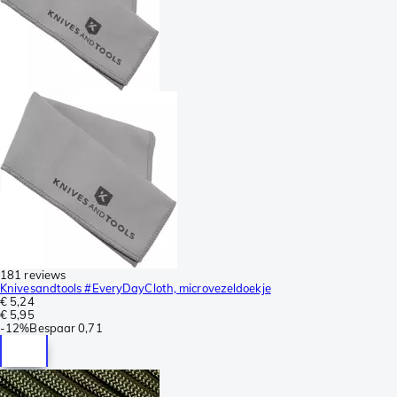
181 reviews
Knivesandtools #EveryDayCloth, microvezeldoekje
€ 5,24
€ 5,95
-
12%
Bespaar
0,71