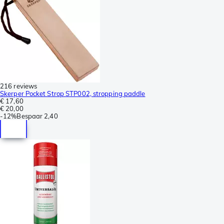
216 reviews
Skerper Pocket Strop STP002, stropping paddle
€ 17,60
€ 20,00
-
12%
Bespaar
2,40