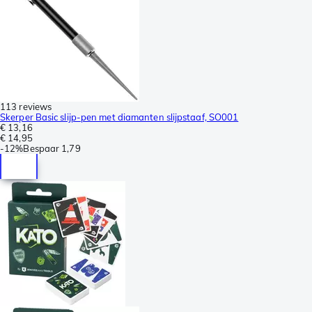
113 reviews
Skerper Basic slijp-pen met diamanten slijpstaaf, SO001
€ 13,16
€ 14,95
-
12%
Bespaar
1,79