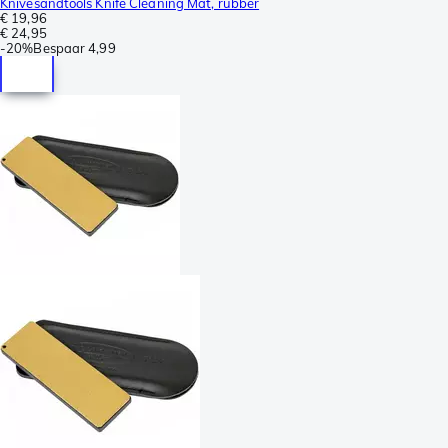
Knivesandtools Knife Cleaning Mat, rubber
€ 19,96
€ 24,95
-
20%
Bespaar
4,99