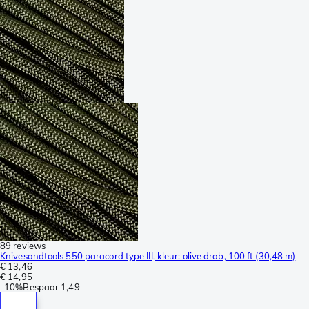
89 reviews
Knivesandtools 550 paracord type III, kleur: olive drab, 100 ft (30,48 m)
€ 13,46
€ 14,95
-
10%
Bespaar
1,49