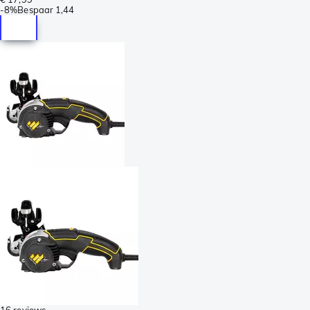
-
8%
Bespaar
1,44
16 reviews