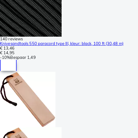
140 reviews
Knivesandtools 550 paracord type III, kleur: black, 100 ft (30,48 m)
€ 13,46
€ 14,95
-
10%
Bespaar
1,49