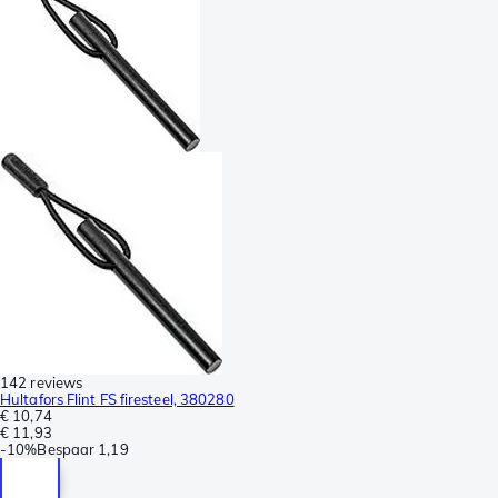
142 reviews
Hultafors Flint FS firesteel, 380280
€ 10,74
€ 11,93
-
10%
Bespaar
1,19