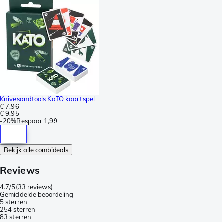
Knivesandtools KaTO kaartspel
€ 7,96
€ 9,95
-
20%
Bespaar
1,99
Bekijk alle combideals
Reviews
4.7/5
(
33 reviews
)
Gemiddelde beoordeling
5 sterren
25
4 sterren
8
3 sterren