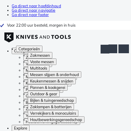
Ga direct naar hoofdinhoud
Ga direct naar navigatie
Ga direct naar footer
Voor 22:00 uur besteld, morgen in huis
Categorieën
Categorieën
Zakmessen
Zakmessen
Vaste messen
Vaste messen
Multitools
Multitools
Messen slijpen & onderhoud
Messen slijpen & onderhoud
Keukenmessen & snijden
Keukenmessen & snijden
Pannen & kookgerei
Pannen & kookgerei
Outdoor & gear
Outdoor & gear
Bijlen & tuingereedschap
Bijlen & tuingereedschap
Zaklampen & batterijen
Zaklampen & batterijen
Verrekijkers & monoculairs
Verrekijkers & monoculairs
Houtbewerkingsgereedschap
Houtbewerkingsgereedschap
Explore