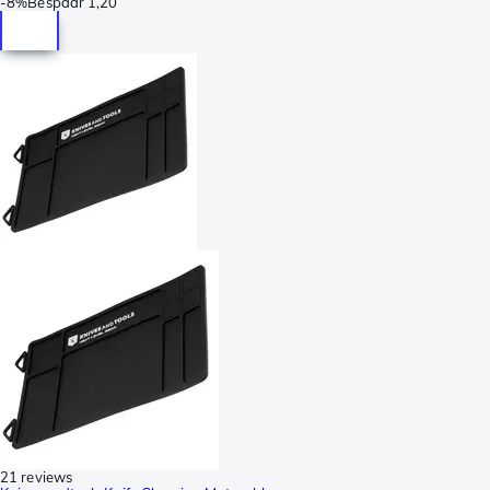
-
8%
Bespaar
1,20
21 reviews