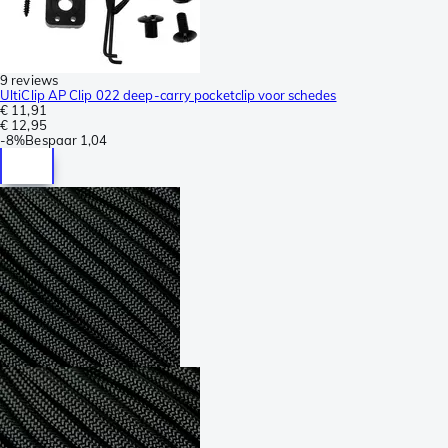
9 reviews
UltiClip AP Clip 022 deep-carry pocketclip voor schedes
€ 11,91
€ 12,95
-
8%
Bespaar
1,04