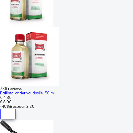
736 reviews
Ballistol onderhoudsolie, 50 ml
€ 4,80
€ 8,00
-
40%
Bespaar
3,20