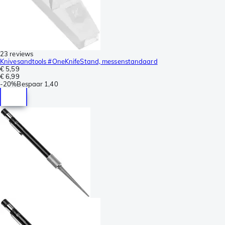
23 reviews
Knivesandtools #OneKnifeStand, messenstandaard
€ 5,59
€ 6,99
-
20%
Bespaar
1,40