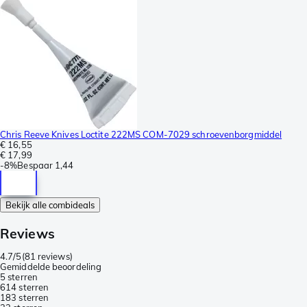
Chris Reeve Knives Loctite 222MS COM-7029 schroevenborgmiddel
€ 16,55
€ 17,99
-
8%
Bespaar
1,44
Bekijk alle combideals
Reviews
4.7/5
(
81 reviews
)
Gemiddelde beoordeling
5 sterren
61
4 sterren
18
3 sterren