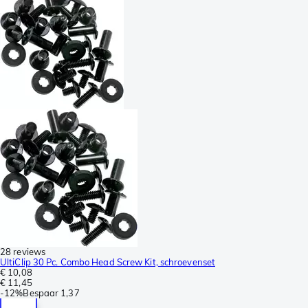
28 reviews
UltiClip 30 Pc. Combo Head Screw Kit, schroevenset
€ 10,08
€ 11,45
-
12%
Bespaar
1,37