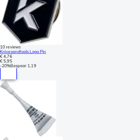
10 reviews
Knivesandtools Logo Pin
€ 4,76
€ 5,95
-
20%
Bespaar
1,19