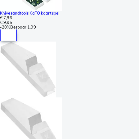
Knivesandtools KaTO kaartspel
€ 7,96
€ 9,95
-
20%
Bespaar
1,99