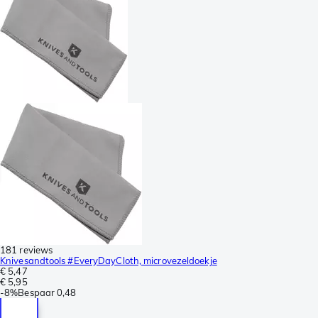
181 reviews
Knivesandtools #EveryDayCloth, microvezeldoekje
€ 5,47
€ 5,95
-
8%
Bespaar
0,48