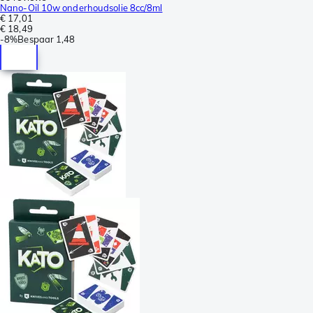
Nano-Oil 10w onderhoudsolie 8cc/8ml
€ 17,01
€ 18,49
-
8%
Bespaar
1,48