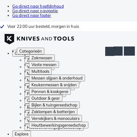
Ga direct naar hoofdinhoud
Ga direct naar navigatie
Ga direct naar footer
Voor 22:00 uur besteld, morgen in huis
Categorieën
Categorieën
Zakmessen
Zakmessen
Vaste messen
Vaste messen
Multitools
Multitools
Messen slijpen & onderhoud
Messen slijpen & onderhoud
Keukenmessen & snijden
Keukenmessen & snijden
Pannen & kookgerei
Pannen & kookgerei
Outdoor & gear
Outdoor & gear
Bijlen & tuingereedschap
Bijlen & tuingereedschap
Zaklampen & batterijen
Zaklampen & batterijen
Verrekijkers & monoculairs
Verrekijkers & monoculairs
Houtbewerkingsgereedschap
Houtbewerkingsgereedschap
Explore