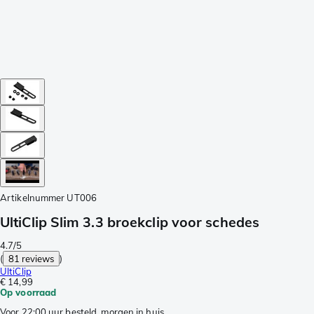
Artikelnummer
UT006
UltiClip Slim 3.3 broekclip voor schedes
4.7/5
(
81 reviews
)
UltiClip
€ 14,99
Op voorraad
Voor 22:00 uur besteld, morgen in huis