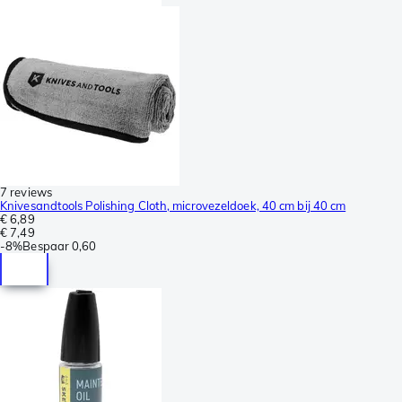
7 reviews
Knivesandtools Polishing Cloth, microvezeldoek, 40 cm bij 40 cm
€ 6,89
€ 7,49
-
8%
Bespaar
0,60