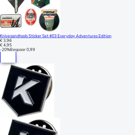
Knivesandtools Sticker Set #03 Everyday Adventures Edition
€ 3,96
€ 4,95
-
20%
Bespaar
0,99