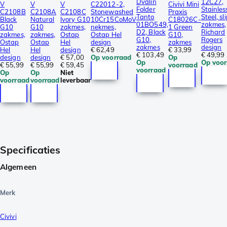
Dvalin
12C27,
V
V
V
C22012-2,
Civivi Mini
Folder
Stainles
C2108B
C2108A
C2108C
Stonewashed
Praxis
Tanto
Steel, sl
Black
Natural
Ivory G10
10Cr15CoMoV
C18026C-
01BO549,
zakmes,
G10
G10
zakmes,
nekmes,
1 Green
D2, Black
Richard
zakmes,
zakmes,
Ostap
Ostap Hel
G10,
G10,
Rogers
Ostap
Ostap
Hel
design
zakmes
zakmes
design
Hel
Hel
design
€ 62,49
€ 33,99
€ 103,49
€ 49,99
design
design
€ 57,00
Op voorraad
Op
Op
Op voor
€ 55,99
€ 55,99
€ 59,45
voorraad
voorraad
Op
Op
Niet
voorraad
voorraad
leverbaar
Specificaties
Algemeen
Merk
Civivi