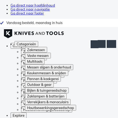
Ga direct naar hoofdinhoud
Ga direct naar navigatie
Ga direct naar footer
Vandaag besteld, maandag in huis
Categorieën
Categorieën
Zakmessen
Zakmessen
Vaste messen
Vaste messen
Multitools
Multitools
Messen slijpen & onderhoud
Messen slijpen & onderhoud
Keukenmessen & snijden
Keukenmessen & snijden
Pannen & kookgerei
Pannen & kookgerei
Outdoor & gear
Outdoor & gear
Bijlen & tuingereedschap
Bijlen & tuingereedschap
Zaklampen & batterijen
Zaklampen & batterijen
Verrekijkers & monoculairs
Verrekijkers & monoculairs
Houtbewerkingsgereedschap
Houtbewerkingsgereedschap
Explore