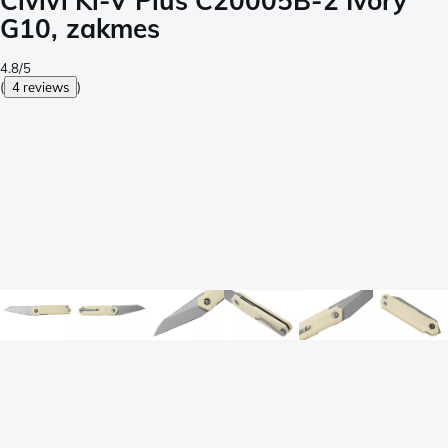
Civivi Ki-V Plus C20005B-2 Ivory
G10, zakmes
4.8/5
(
4 reviews
)