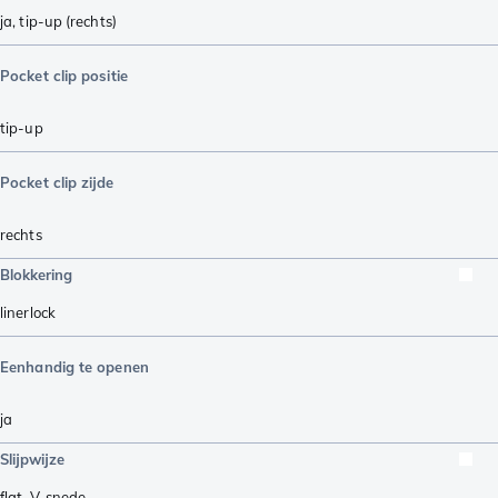
ja, tip-up (rechts)
Pocket clip positie
tip-up
Pocket clip zijde
rechts
Blokkering
linerlock
Eenhandig te openen
ja
Slijpwijze
flat
,
V-snede