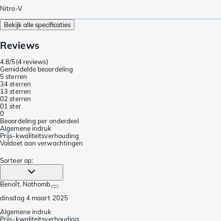
Nitro-V
Bekijk alle specificaties
Reviews
4.8/5
(
4 reviews
)
Gemiddelde beoordeling
5 sterren
3
4 sterren
1
3 sterren
0
2 sterren
0
1 ster
0
Beoordeling per onderdeel
Algemene indruk
Prijs-kwaliteitsverhouding
Voldoet aan verwachtingen
Sorteer op
:
Benoît
, Nothomb
dinsdag 4 maart 2025
Algemene indruk
Prijs-kwaliteitsverhouding