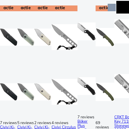
actie
actie
actie
actie
actie
7 reviews
CRKT B
Böker
Key 711
7 reviews
5 reviews
2 reviews
4 reviews
69
Plus
Stonew
Civivi Ki-
Civivi Ki-
Civivi Ki-
Civivi Circulus
reviews