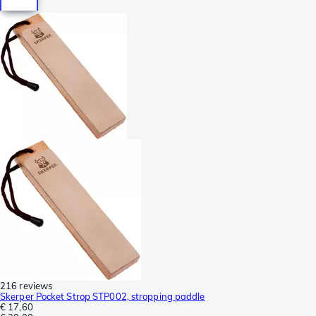
216 reviews
Skerper Pocket Strop STP002, stropping paddle
€ 17,60