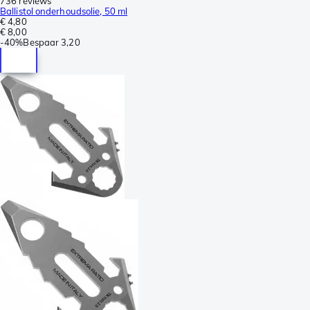
736 reviews
Ballistol onderhoudsolie, 50 ml
€ 4,80
€ 8,00
-
40%
Bespaar
3,20