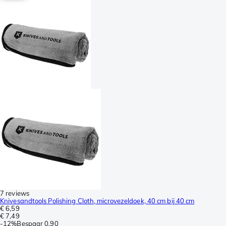
7 reviews
Knivesandtools Polishing Cloth, microvezeldoek, 40 cm bij 40 cm
€ 6,59
€ 7,49
-
12%
Bespaar
0,90