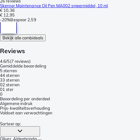
26 reviews
Skerper Maintenance Oil Pen MA002 smeermiddel, 10 ml
€ 10,36
€ 12,95
-
20%
Bespaar
2,59
Bekijk alle combideals
Reviews
4.6/5
(
7 reviews
)
Gemiddelde beoordeling
5 sterren
4
4 sterren
3
3 sterren
0
2 sterren
0
1 ster
0
Beoordeling per onderdeel
Algemene indruk
Prijs-kwaliteitsverhouding
Voldoet aan verwachtingen
Sorteer op
:
Oliver
, Aldeatejada