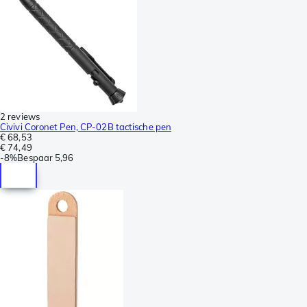
2 reviews
Civivi Coronet Pen, CP-02B tactische pen
€ 68,53
€ 74,49
-
8%
Bespaar
5,96