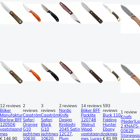
12 reviews
2
3
2 reviews
14 reviews
593
Böker
reviews
reviews
Nordic
Böker BFF
reviews
1 review
Manufaktur
Casström
Casström
Knife
Packlite
Buck 110
Knafs
Barlow BFF
Safari
Safari
Design
120748
Folding
(Neder)L
120506
Orange
Black
Kiridashi
Walnut
Hunter
2 KNAFS-
vaststaand
G10
G10
2045 Satin
Wood,
Ebony
00629
mes
jachtmes
jachtmes
12C27,
vaststaand
zakmes
Stonewas
€ 146,90
10630,
10620,
Plum
mes, Lucas
€ 81,99