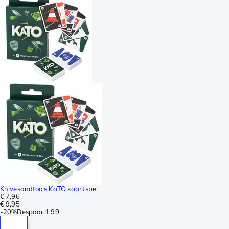
Knivesandtools KaTO kaartspel
€ 7,96
€ 9,95
-
20%
Bespaar
1,99