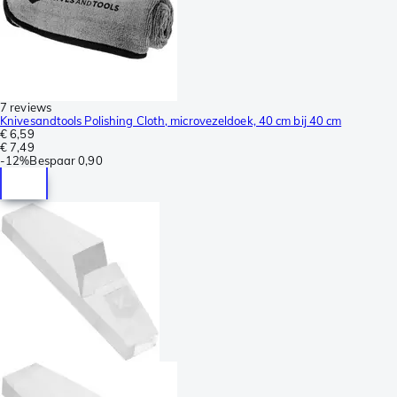
7 reviews
Knivesandtools Polishing Cloth, microvezeldoek, 40 cm bij 40 cm
€ 6,59
€ 7,49
-
12%
Bespaar
0,90