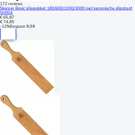
172 reviews
Skerper Basic slijppakket 180/600/1000/3000 met keramische slijpstaaf,
SH004
€ 65,87
€ 74,85
-
12%
Bespaar
8,98