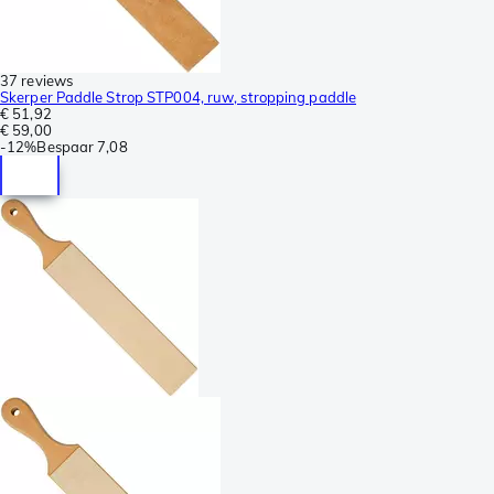
37 reviews
Skerper Paddle Strop STP004, ruw, stropping paddle
€ 51,92
€ 59,00
-
12%
Bespaar
7,08