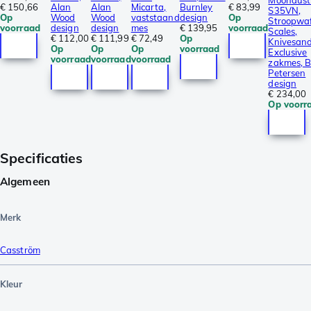
Moondust
€ 150,66
Alan
Alan
Micarta,
Burnley
€ 83,99
S35VN,
Op
Wood
Wood
vaststaand
design
Op
Stroopwaf
voorraad
design
design
mes
€ 139,95
voorraad
Scales,
€ 112,00
€ 111,99
€ 72,49
Op
Knivesand
Op
Op
Op
voorraad
Exclusive
voorraad
voorraad
voorraad
zakmes, 
Petersen
design
€ 234,00
Op voorr
Specificaties
Algemeen
Merk
Casström
Kleur