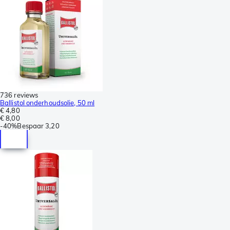
736 reviews
Ballistol onderhoudsolie, 50 ml
€ 4,80
€ 8,00
-
40%
Bespaar
3,20