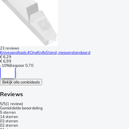
23 reviews
Knivesandtools #OneKnifeStand, messenstandaard
€ 6,29
€ 6,99
-
10%
Bespaar
0,70
Bekijk alle combideals
Reviews
5/5
(
1 review
)
Gemiddelde beoordeling
5 sterren
1
4 sterren
0
3 sterren
0
2 sterren