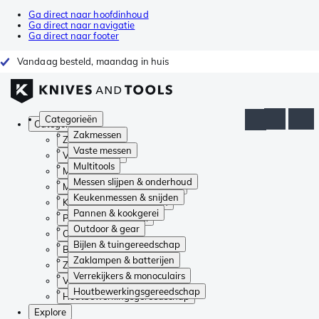
Ga direct naar hoofdinhoud
Ga direct naar navigatie
Ga direct naar footer
Vandaag besteld, maandag in huis
Categorieën
Categorieën
Zakmessen
Zakmessen
Vaste messen
Vaste messen
Multitools
Multitools
Messen slijpen & onderhoud
Messen slijpen & onderhoud
Keukenmessen & snijden
Keukenmessen & snijden
Pannen & kookgerei
Pannen & kookgerei
Outdoor & gear
Outdoor & gear
Bijlen & tuingereedschap
Bijlen & tuingereedschap
Zaklampen & batterijen
Zaklampen & batterijen
Verrekijkers & monoculairs
Verrekijkers & monoculairs
Houtbewerkingsgereedschap
Houtbewerkingsgereedschap
Explore