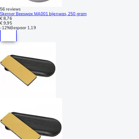
56 reviews
Skerper Beeswax MA001 bijenwas, 250 gram
€ 8,76
€ 9,95
-
12%
Bespaar
1,19