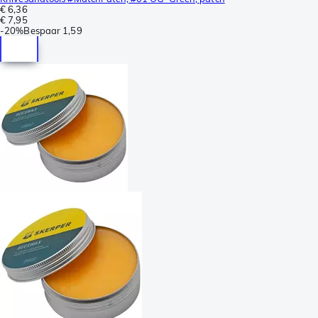
€ 6,36
€ 7,95
-
20%
Bespaar
1,59