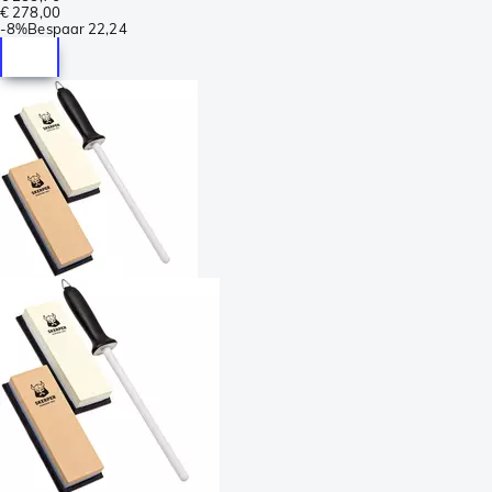
€ 278,00
-
8%
Bespaar
22,24