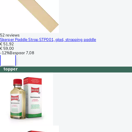
52 reviews
Skerper Paddle Strop STP001, glad, stropping paddle
€ 51,92
€ 59,00
-
12%
Bespaar
7,08
topper