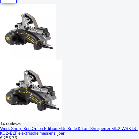
14 reviews
Work Sharp Ken Onion Edition Elite Knife & Tool Sharpener Mk.2 WSKTS-
KO2-ELT, elektrische messenslijper
€ 255,76