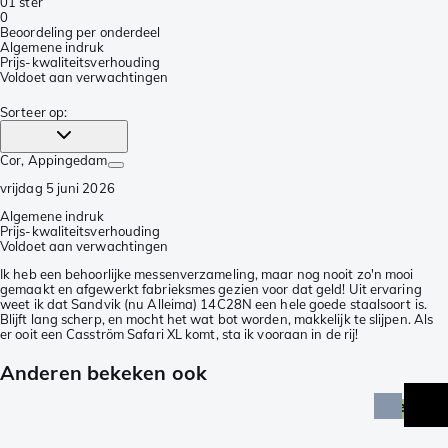
0
1 ster
0
Beoordeling per onderdeel
Algemene indruk
Prijs-kwaliteitsverhouding
Voldoet aan verwachtingen
Sorteer op
:
Cor
, Appingedam
vrijdag 5 juni 2026
Algemene indruk
Prijs-kwaliteitsverhouding
Voldoet aan verwachtingen
Ik heb een behoorlijke messenverzameling, maar nog nooit zo'n mooi
gemaakt en afgewerkt fabrieksmes gezien voor dat geld! Uit ervaring
weet ik dat Sandvik (nu Alleima) 14C28N een hele goede staalsoort is.
Blijft lang scherp, en mocht het wat bot worden, makkelijk te slijpen. Als
er ooit een Casström Safari XL komt, sta ik vooraan in de rij!
Anderen bekeken ook
exclus