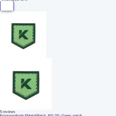
5 reviews
Knivesandtools #MatchPatch, #01 OG-Green, patch