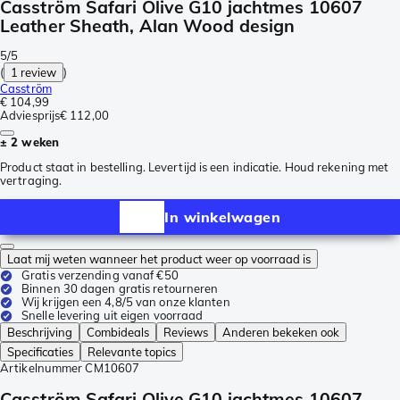
Casström Safari Olive G10 jachtmes 10607
Leather Sheath, Alan Wood design
5/5
(
1 review
)
Casström
€ 104,99
Adviesprijs
€ 112,00
± 2 weken
Product staat in bestelling. Levertijd is een indicatie. Houd rekening met
vertraging.
In winkelwagen
Laat mij weten wanneer het product weer op voorraad is
Gratis verzending vanaf €50
Binnen 30 dagen gratis retourneren
Wij krijgen een 4,8/5 van onze klanten
Snelle levering uit eigen voorraad
Beschrijving
Combideals
Reviews
Anderen bekeken ook
Specificaties
Relevante topics
Artikelnummer
CM10607
Casström Safari Olive G10 jachtmes 10607