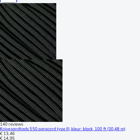
140 reviews
Knivesandtools 550 paracord type III, kleur: black, 100 ft (30,48 m)
€ 13,46
€ 14,95