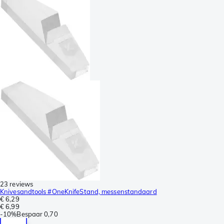
23 reviews
Knivesandtools #OneKnifeStand, messenstandaard
€ 6,29
€ 6,99
-
10%
Bespaar
0,70