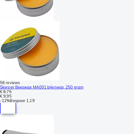
56 reviews
Skerper Beeswax MA001 bijenwas, 250 gram
€ 8,76
€ 9,95
-
12%
Bespaar
1,19