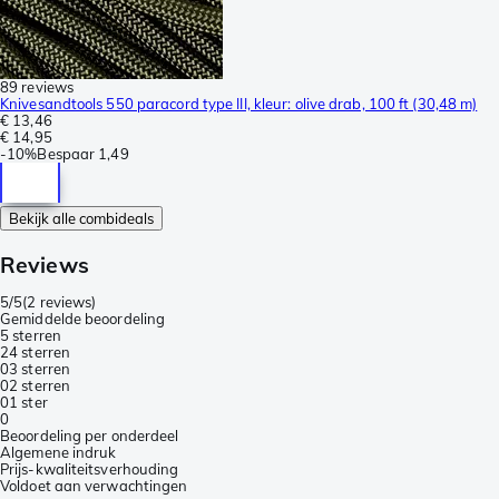
89 reviews
Knivesandtools 550 paracord type III, kleur: olive drab, 100 ft (30,48 m)
€ 13,46
€ 14,95
-
10%
Bespaar
1,49
Bekijk alle combideals
Reviews
5/5
(
2 reviews
)
Gemiddelde beoordeling
5 sterren
2
4 sterren
0
3 sterren
0
2 sterren
0
1 ster
0
Beoordeling per onderdeel
Algemene indruk
Prijs-kwaliteitsverhouding
Voldoet aan verwachtingen