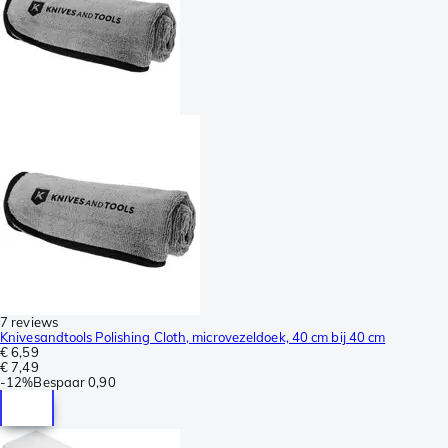
7 reviews
Knivesandtools Polishing Cloth, microvezeldoek, 40 cm bij 40 cm
€ 6,59
€ 7,49
-
12%
Bespaar
0,90