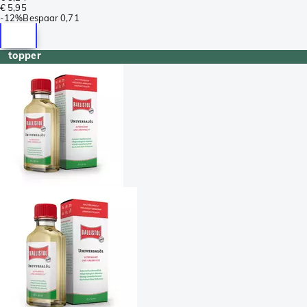
€ 5,95
-
12%
Bespaar
0,71
topper