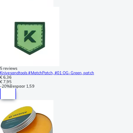
5 reviews
Knivesandtools #MatchPatch, #01 OG-Green, patch
€ 6,36
€ 7,95
-
20%
Bespaar
1,59