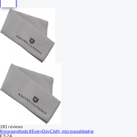
181 reviews
Knivesandtools #EveryDayCloth, microvezeldoekje
€ 5,24