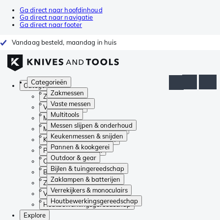
Ga direct naar hoofdinhoud
Ga direct naar navigatie
Ga direct naar footer
Vandaag besteld, maandag in huis
Categorieën
Categorieën
Zakmessen
Zakmessen
Vaste messen
Vaste messen
Multitools
Multitools
Messen slijpen & onderhoud
Messen slijpen & onderhoud
Keukenmessen & snijden
Keukenmessen & snijden
Pannen & kookgerei
Pannen & kookgerei
Outdoor & gear
Outdoor & gear
Bijlen & tuingereedschap
Bijlen & tuingereedschap
Zaklampen & batterijen
Zaklampen & batterijen
Verrekijkers & monoculairs
Verrekijkers & monoculairs
Houtbewerkingsgereedschap
Houtbewerkingsgereedschap
Explore