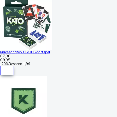
Knivesandtools KaTO kaartspel
€ 7,96
€ 9,95
-
20%
Bespaar
1,99