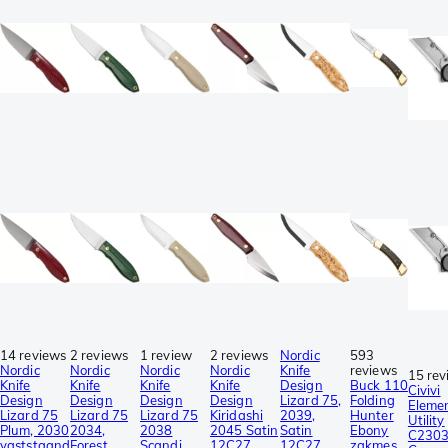
14 reviews
2 reviews
1 review
2 reviews
Nordic
593
Nordic
Nordic
Nordic
Nordic
Knife
reviews
15 rev
Knife
Knife
Knife
Knife
Design
Buck 110
Civivi
Design
Design
Design
Design
Lizard 75,
Folding
Eleme
Lizard 75
Lizard 75
Lizard 75
Kiridashi
2039,
Hunter
Utility
Plum, 2030
2034,
2038
2045 Satin
Satin
Ebony
C230
vaststaand
Forest
Scandi,
12C27,
12C27,
zakmes