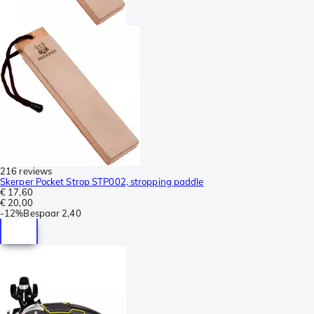
216 reviews
Skerper Pocket Strop STP002, stropping paddle
€ 17,60
€ 20,00
-
12%
Bespaar
2,40