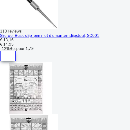
113 reviews
Skerper Basic slijp-pen met diamanten slijpstaaf, SO001
€ 13,16
€ 14,95
-
12%
Bespaar
1,79