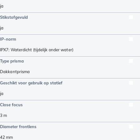
ja
Stikstofgevuld
ja
IP-norm
IPX7: Waterdicht (tijdelijk onder water)
Type prisma
Dakkantprisma
Geschikt voor gebruik op statief
ja
Close focus
3
m
Diameter frontlens
42
mm