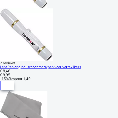
7 reviews
LensPen original schoonmaakpen voor verrekijkers
€ 8,46
€ 9,95
-
15%
Bespaar
1,49