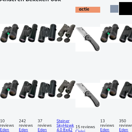
actie
10
242
37
Steiner
13
350
reviews
reviews
reviews
SkyHawk
reviews
review
15 reviews
Eden
Eden
Eden
4.0 8x42
Eden
Eden
Civivi