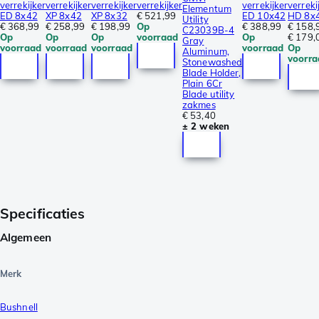
verrekijker
verrekijker
verrekijker
verrekijker
verrekijker
verreki
Elementum
ED 8x42
XP 8x42
XP 8x32
€ 521,99
ED 10x42
HD 8x
Utility
€ 368,99
€ 258,99
€ 198,99
Op
€ 388,99
€ 158,
C23039B-4
Op
Op
Op
voorraad
Op
€ 179,
Gray
voorraad
voorraad
voorraad
voorraad
Op
Aluminum,
voorra
Stonewashed
Blade Holder,
Plain 6Cr
Blade utility
zakmes
€ 53,40
± 2 weken
Specificaties
Algemeen
Merk
Bushnell