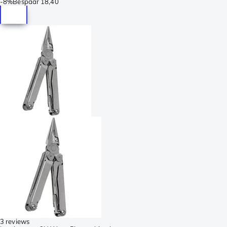
-
8%
Bespaar
18,40
3 reviews