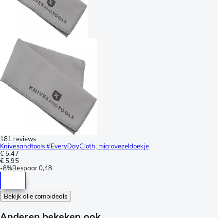
181 reviews
Knivesandtools #EveryDayCloth, microvezeldoekje
€ 5,47
€ 5,95
-
8%
Bespaar
0,48
Bekijk alle combideals
Anderen bekeken ook