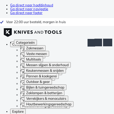
Ga direct naar hoofdinhoud
Ga direct naar navigatie
Ga direct naar footer
Voor 22:00 uur besteld, morgen in huis
Categorieën
Categorieën
Zakmessen
Zakmessen
Vaste messen
Vaste messen
Multitools
Multitools
Messen slijpen & onderhoud
Messen slijpen & onderhoud
Keukenmessen & snijden
Keukenmessen & snijden
Pannen & kookgerei
Pannen & kookgerei
Outdoor & gear
Outdoor & gear
Bijlen & tuingereedschap
Bijlen & tuingereedschap
Zaklampen & batterijen
Zaklampen & batterijen
Verrekijkers & monoculairs
Verrekijkers & monoculairs
Houtbewerkingsgereedschap
Houtbewerkingsgereedschap
Explore