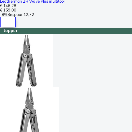
Leatherman 2H Wave Plus multitool
€ 146,28
€ 159,00
-
8%
Bespaar
12,72
topper