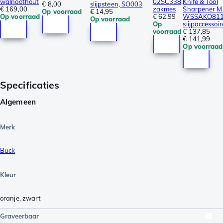
walnoothout
02SC338,
Knife & Tool
€ 8,00
slijpsteen, SO003
€ 169,00
zakmes
Sharpener Mk
Op voorraad
€ 14,95
Op voorraad
€ 62,99
WSSAKO811
Op voorraad
Op
slijpaccessoir
voorraad
€ 137,85
€ 141,99
Op voorraad
Specificaties
Algemeen
Merk
Buck
Kleur
oranje
,
zwart
Graveerbaar