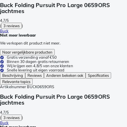
Buck Folding Pursuit Pro Large 0659ORS
jachtmes
4.7/5
(
3 reviews
)
Buck
Niet meer leverbaar
We verkopen dit product niet meer.
Naar vergelijkbare producten
Gratis verzending vanaf €50
Binnen 30 dagen gratis retourneren
Wij krijgen een 4,8/5 van onze klanten
Snelle levering uit eigen voorraad
Beschrijving
Reviews
Anderen bekeken ook
Specificaties
Relevante topics
Artikelnummer
BUCK0659ORS
Buck Folding Pursuit Pro Large 0659ORS
jachtmes
4.7/5
(
3 reviews
)
Buck
Niet meer leverbaar