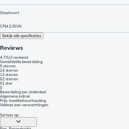
Staalsoort
CPM S35VN
Bekijk alle specificaties
Reviews
4.7/5
(
3 reviews
)
Gemiddelde beoordeling
5 sterren
2
4 sterren
1
3 sterren
0
2 sterren
0
1 ster
0
Beoordeling per onderdeel
Algemene indruk
Prijs-kwaliteitsverhouding
Voldoet aan verwachtingen
Sorteer op
:
Ron
, Barendrecht