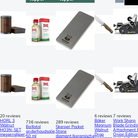
20 reviews
6 reviews
7 reviews
HORL 3
Böker
Work Sharp
736 reviews
289 reviews
Walnut
Magnum
Blade Grindi
Ballistol
Skerper Pocket
HO3N-SET
Walnut
Attachment 
onderhoudsolie,
Stone
messenslijper,
Drop
Onion Editio
50 ml
diamant/keramische