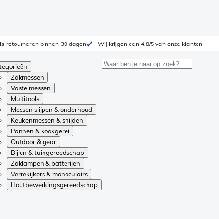
is retourneren binnen 30 dagen
Wij krijgen een 4,8/5 van onze klanten
tegorieën
Zakmessen
Vaste messen
Multitools
Messen slijpen & onderhoud
Keukenmessen & snijden
Pannen & kookgerei
Outdoor & gear
Bijlen & tuingereedschap
Zaklampen & batterijen
Verrekijkers & monoculairs
Houtbewerkingsgereedschap