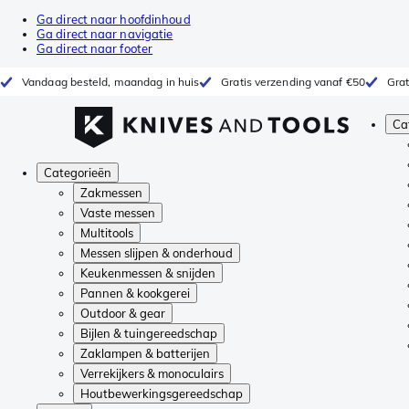
Ga direct naar hoofdinhoud
Ga direct naar navigatie
Ga direct naar footer
Vandaag besteld, maandag in huis
Gratis verzending vanaf €50
Grat
Ca
Categorieën
Zakmessen
Vaste messen
Multitools
Messen slijpen & onderhoud
Keukenmessen & snijden
Pannen & kookgerei
Outdoor & gear
Bijlen & tuingereedschap
Zaklampen & batterijen
Verrekijkers & monoculairs
Houtbewerkingsgereedschap