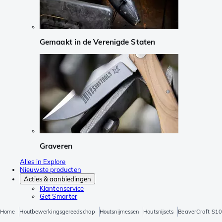
Gemaakt in de Verenigde Staten
Graveren
Alles in Explore
Nieuwste producten
Acties & aanbiedingen
Klantenservice
Get Smarter
Home
Houtbewerkingsgereedschap
Houtsnijmessen
Houtsnijsets
BeaverCraft S10 