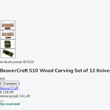
Artikelnummer
BVS10
BeaverCraft S10 Wood Carving Set of 12 Knives 
5/5
(
3 reviews
)
BeaverCraft
€ 128,99
Adviesprijs
€ 141,49
Op voorraad