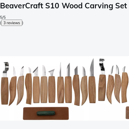
BeaverCraft S10 Wood Carving Set of
5/5
(
3 reviews
)