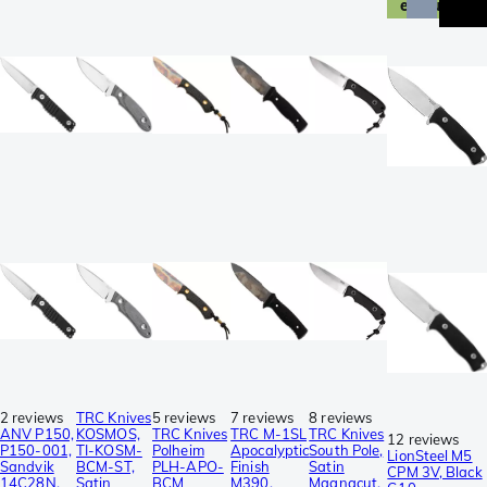
exclusive
2 reviews
TRC Knives
5 reviews
7 reviews
8 reviews
ANV P150,
KOSMOS,
TRC Knives
TRC M-1SL
TRC Knives
12 reviews
P150-001,
TI-KOSM-
Polheim
Apocalyptic
South Pole,
LionSteel M5
Sandvik
BCM-ST,
PLH-APO-
Finish
Satin
CPM 3V, Black
14C28N,
Satin
BCM
M390,
Magnacut,