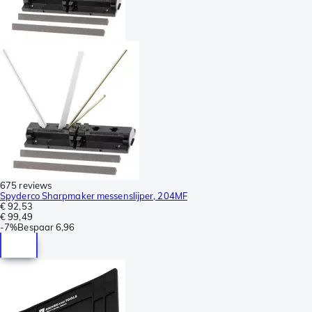
675 reviews
Spyderco Sharpmaker messenslijper, 204MF
€ 92,53
€ 99,49
-
7%
Bespaar
6,96