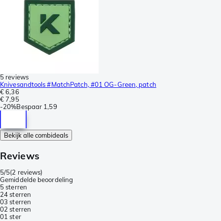
5 reviews
Knivesandtools #MatchPatch, #01 OG-Green, patch
€ 6,36
€ 7,95
-
20%
Bespaar
1,59
Bekijk alle combideals
Reviews
5/5
(
2 reviews
)
Gemiddelde beoordeling
5 sterren
2
4 sterren
0
3 sterren
0
2 sterren
0
1 ster