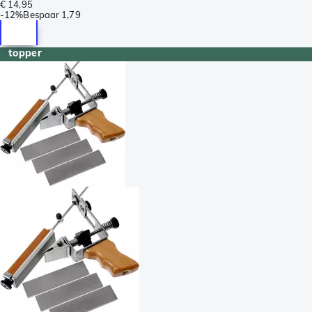
€ 14,95
-
12%
Bespaar
1,79
topper