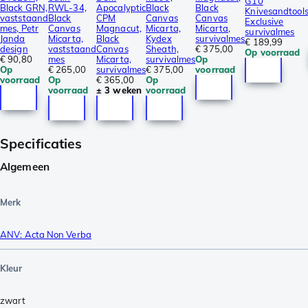
G10
Black GRN,
RWL-34,
Apocalyptic
Black
Black
Knivesandtool
vaststaand
Black
CPM
Canvas
Canvas
Exclusive
mes, Petr
Canvas
Magnacut,
Micarta,
Micarta,
survivalmes
Janda
Micarta,
Black
Kydex
survivalmes
€ 189,99
design
vaststaand
Canvas
Sheath,
€ 375,00
Op voorraad
€ 90,80
mes
Micarta,
survivalmes
Op
Op
€ 265,00
survivalmes
€ 375,00
voorraad
voorraad
Op
€ 365,00
Op
voorraad
± 3 weken
voorraad
Specificaties
Algemeen
Merk
ANV: Acta Non Verba
Kleur
zwart