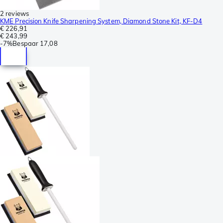
2 reviews
KME Precision Knife Sharpening System, Diamond Stone Kit, KF-D4
€ 226,91
€ 243,99
-
7%
Bespaar
17,08