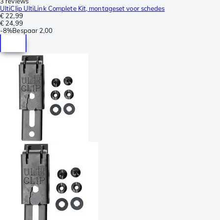
3 reviews
UltiClip UltiLink Complete Kit, montageset voor schedes
€ 22,99
€ 24,99
-
8%
Bespaar
2,00