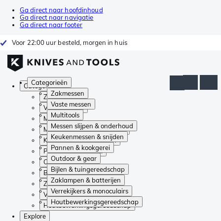
Ga direct naar hoofdinhoud
Ga direct naar navigatie
Ga direct naar footer
Voor 22:00 uur besteld, morgen in huis
Categorieën
Categorieën
Zakmessen
Zakmessen
Vaste messen
Vaste messen
Multitools
Multitools
Messen slijpen & onderhoud
Messen slijpen & onderhoud
Keukenmessen & snijden
Keukenmessen & snijden
Pannen & kookgerei
Pannen & kookgerei
Outdoor & gear
Outdoor & gear
Bijlen & tuingereedschap
Bijlen & tuingereedschap
Zaklampen & batterijen
Zaklampen & batterijen
Verrekijkers & monoculairs
Verrekijkers & monoculairs
Houtbewerkingsgereedschap
Houtbewerkingsgereedschap
Explore