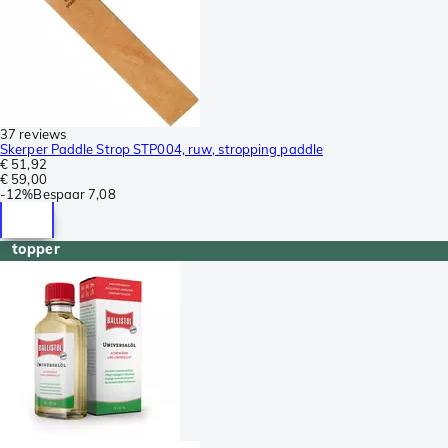
37 reviews
Skerper Paddle Strop STP004, ruw, stropping paddle
€ 51,92
€ 59,00
-
12%
Bespaar
7,08
topper