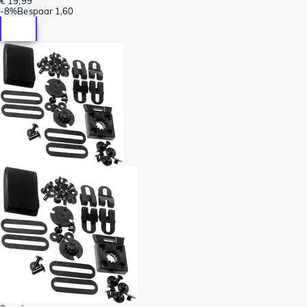
€ 19,99
-
8%
Bespaar
1,60