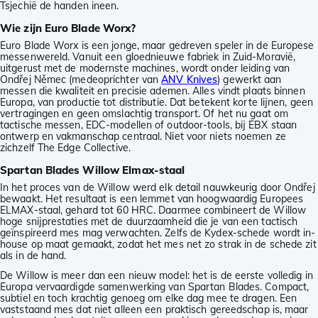
Tsjechië de handen ineen.
Wie zijn Euro Blade Worx?
Euro Blade Worx is een jonge, maar gedreven speler in de Europese
messenwereld. Vanuit een gloednieuwe fabriek in Zuid-Moravië,
uitgerust met de modernste machines, wordt onder leiding van
Ondřej Němec (medeoprichter van
ANV Knives
) gewerkt aan
messen die kwaliteit en precisie ademen. Alles vindt plaats binnen
Europa, van productie tot distributie. Dat betekent korte lijnen, geen
vertragingen en geen omslachtig transport. Of het nu gaat om
tactische messen, EDC-modellen of outdoor-tools, bij EBX staan
ontwerp en vakmanschap centraal. Niet voor niets noemen ze
zichzelf The Edge Collective.
Spartan Blades Willow Elmax-staal
In het proces van de Willow werd elk detail nauwkeurig door Ondřej
bewaakt. Het resultaat is een lemmet van hoogwaardig Europees
ELMAX-staal, gehard tot 60 HRC. Daarmee combineert de Willow
hoge snijprestaties met de duurzaamheid die je van een tactisch
geïnspireerd mes mag verwachten. Zelfs de Kydex-schede wordt in-
house op maat gemaakt, zodat het mes net zo strak in de schede zit
als in de hand.
De Willow is meer dan een nieuw model: het is de eerste volledig in
Europa vervaardigde samenwerking van Spartan Blades. Compact,
subtiel en toch krachtig genoeg om elke dag mee te dragen. Een
vaststaand mes dat niet alleen een praktisch gereedschap is, maar