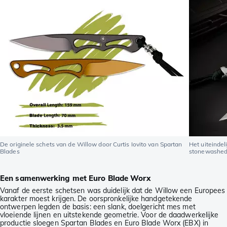
De originele schets van de Willow door Curtis Iovito van Spartan
Het uiteinde
Blades
stonewashed
Een samenwerking met Euro Blade Worx
Vanaf de eerste schetsen was duidelijk dat de Willow een Europees
karakter moest krijgen. De oorspronkelijke handgetekende
ontwerpen legden de basis: een slank, doelgericht mes met
vloeiende lijnen en uitstekende geometrie. Voor de daadwerkelijke
productie sloegen Spartan Blades en Euro Blade Worx (EBX) in