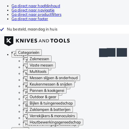
Ga direct naar hoofdinhoud
Ga direct naar navigatie
Ga direct naar productfilters
Ga direct naar footer
Nu besteld, maandag in huis
Categorieën
Categorieën
Zakmessen
Zakmessen
Vaste messen
Vaste messen
Multitools
Multitools
Messen slijpen & onderhoud
Messen slijpen & onderhoud
Keukenmessen & snijden
Keukenmessen & snijden
Pannen & kookgerei
Pannen & kookgerei
Outdoor & gear
Outdoor & gear
Bijlen & tuingereedschap
Bijlen & tuingereedschap
Zaklampen & batterijen
Zaklampen & batterijen
Verrekijkers & monoculairs
Verrekijkers & monoculairs
Houtbewerkingsgereedschap
Houtbewerkingsgereedschap