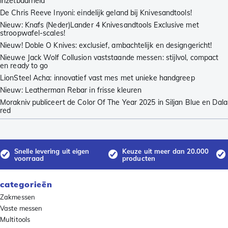
inzetbaarheid
De Chris Reeve Inyoni: eindelijk geland bij Knivesandtools!
Nieuw: Knafs (Neder)Lander 4 Knivesandtools Exclusive met
stroopwafel-scales!
Nieuw! Doble O Knives: exclusief, ambachtelijk en designgericht!
Nieuwe Jack Wolf Collusion vaststaande messen: stijlvol, compact
en ready to go
LionSteel Acha: innovatief vast mes met unieke handgreep
Nieuw: Leatherman Rebar in frisse kleuren
Morakniv publiceert de Color Of The Year 2025 in Siljan Blue en Dala
red
Snelle levering uit eigen
Keuze uit meer dan 20.000
voorraad
producten
categorieën
Zakmessen
Vaste messen
Multitools