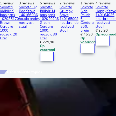
1 review
3 reviews
5 reviews
2 reviews
1 review
4 reviews
Savotta
Savotta Big
Savotta
Savotta
Savotta
Savotta
Jääkäri S
Bad Stove
Jääkäri M
Grumpy
Side
Happy Stov
backpack
140166036
backpack
Stove
Pouch
140164036
102025170
houtbrander,
102020236,
140165009
6L,
houtbrander
Brown
roestvast
Green
houtbrander,
Cordura
roestvast
Cordura
staal
Cordura
roestvast
500,
staal
1000
1000,
staal
bruin
€ 35,90
rugzak, 20
rugzak, 30
€ 45,90
Op voorraa
Liter
Liter
Op
€ 229,90
voorraad
Op
voorraad
Gerelateerde topics