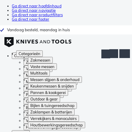
Ga direct naar hoofdinhoud
Ga direct naar navigatie
Ga direct naar productfilters
Ga direct naar footer
Vandaag besteld, maandag in huis
Categorieën
Categorieën
Zakmessen
Zakmessen
Vaste messen
Vaste messen
Multitools
Multitools
Messen slijpen & onderhoud
Messen slijpen & onderhoud
Keukenmessen & snijden
Keukenmessen & snijden
Pannen & kookgerei
Pannen & kookgerei
Outdoor & gear
Outdoor & gear
Bijlen & tuingereedschap
Bijlen & tuingereedschap
Zaklampen & batterijen
Zaklampen & batterijen
Verrekijkers & monoculairs
Verrekijkers & monoculairs
Houtbewerkingsgereedschap
Houtbewerkingsgereedschap