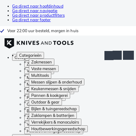
Ga direct naar hoofdinhoud
Ga direct naar navigatie
Ga direct naar productfilters
Ga direct naar footer
Voor 22:00 uur besteld, morgen in huis
Categorieën
Categorieën
Zakmessen
Zakmessen
Vaste messen
Vaste messen
Multitools
Multitools
Messen slijpen & onderhoud
Messen slijpen & onderhoud
Keukenmessen & snijden
Keukenmessen & snijden
Pannen & kookgerei
Pannen & kookgerei
Outdoor & gear
Outdoor & gear
Bijlen & tuingereedschap
Bijlen & tuingereedschap
Zaklampen & batterijen
Zaklampen & batterijen
Verrekijkers & monoculairs
Verrekijkers & monoculairs
Houtbewerkingsgereedschap
Houtbewerkingsgereedschap