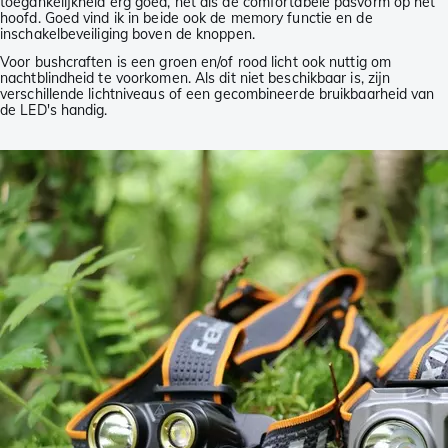
toegankelijkheid erg goed, net als de comfortabele pasvorm op het
hoofd. Goed vind ik in beide ook de memory functie en de
inschakelbeveiliging boven de knoppen.
Voor bushcraften is een groen en/of rood licht ook nuttig om
nachtblindheid te voorkomen. Als dit niet beschikbaar is, zijn
verschillende lichtniveaus of een gecombineerde bruikbaarheid van
de LED's handig.