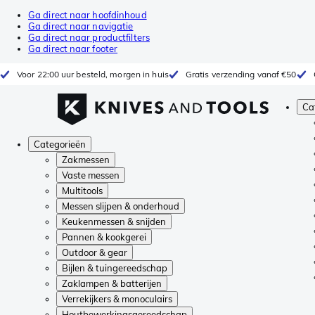
Ga direct naar hoofdinhoud
Ga direct naar navigatie
Ga direct naar productfilters
Ga direct naar footer
Voor 22:00 uur besteld, morgen in huis
Gratis verzending vanaf €50
Ca
Categorieën
Zakmessen
Vaste messen
Multitools
Messen slijpen & onderhoud
Keukenmessen & snijden
Pannen & kookgerei
Outdoor & gear
Bijlen & tuingereedschap
Zaklampen & batterijen
Verrekijkers & monoculairs
Houtbewerkingsgereedschap