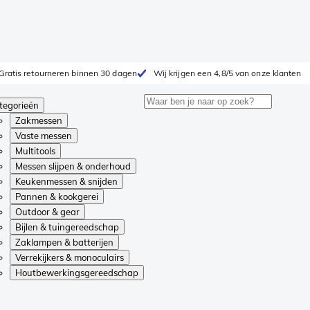
Gratis retourneren binnen 30 dagen
Wij krijgen een 4,8/5 van onze klanten
tegorieën
Zakmessen
Vaste messen
Multitools
Messen slijpen & onderhoud
Keukenmessen & snijden
Pannen & kookgerei
Outdoor & gear
Bijlen & tuingereedschap
Zaklampen & batterijen
Verrekijkers & monoculairs
Houtbewerkingsgereedschap