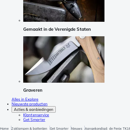
Gemaakt in de Verenigde Staten
Graveren
Alles in Explore
Nieuwste producten
Acties & aanbiedingen
Klantenservice
Get Smarter
Home
Zaklampen & batterijen
Get Smarter
Nieuws
Aangekondigd: de Fenix TK1