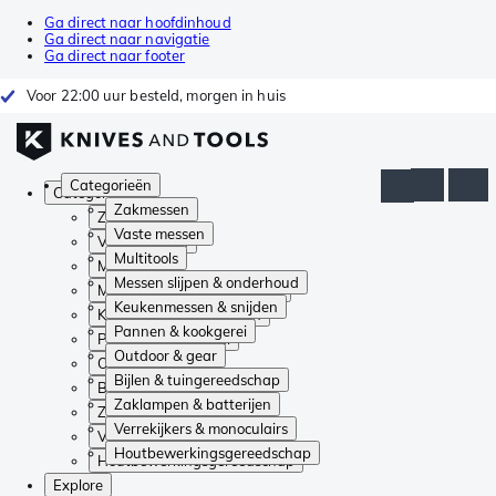
Ga direct naar hoofdinhoud
Ga direct naar navigatie
Ga direct naar footer
Voor 22:00 uur besteld, morgen in huis
Categorieën
Categorieën
Zakmessen
Zakmessen
Vaste messen
Vaste messen
Multitools
Multitools
Messen slijpen & onderhoud
Messen slijpen & onderhoud
Keukenmessen & snijden
Keukenmessen & snijden
Pannen & kookgerei
Pannen & kookgerei
Outdoor & gear
Outdoor & gear
Bijlen & tuingereedschap
Bijlen & tuingereedschap
Zaklampen & batterijen
Zaklampen & batterijen
Verrekijkers & monoculairs
Verrekijkers & monoculairs
Houtbewerkingsgereedschap
Houtbewerkingsgereedschap
Explore