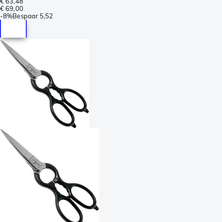
€ 63,48
€ 69,00
-
8%
Bespaar
5,52