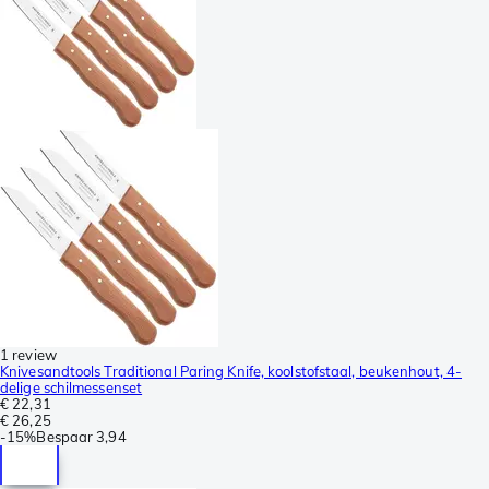
1 review
Knivesandtools Traditional Paring Knife, koolstofstaal, beukenhout, 4-
delige schilmessenset
€ 22,31
€ 26,25
-
15%
Bespaar
3,94