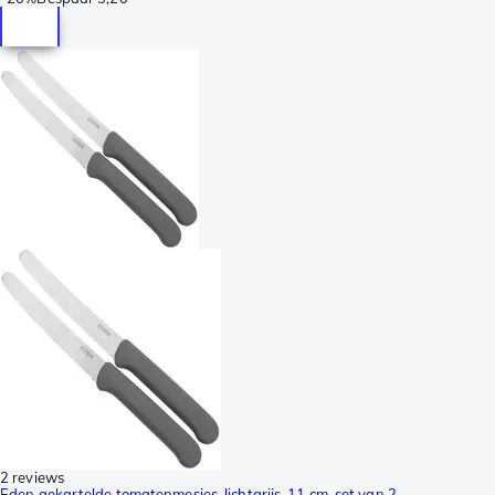
2 reviews
Eden gekartelde tomatenmesjes, lichtgrijs, 11 cm, set van 2