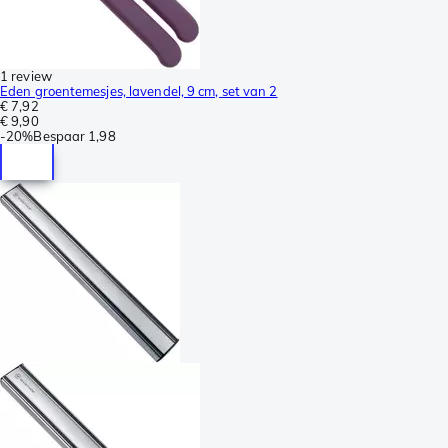
1 review
Eden groentemesjes, lavendel, 9 cm, set van 2
€ 7,92
€ 9,90
-
20%
Bespaar
1,98