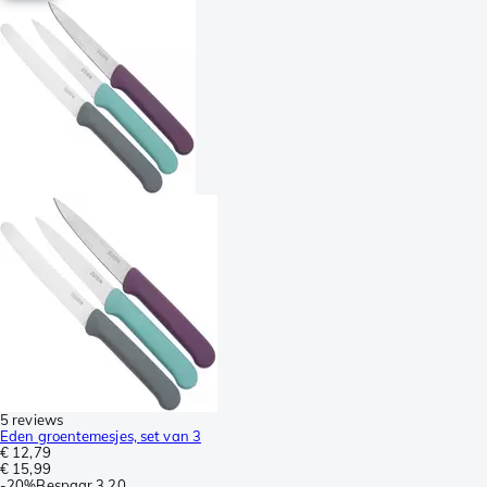
5 reviews
Eden groentemesjes, set van 3
€ 12,79
€ 15,99
-
20%
Bespaar
3,20