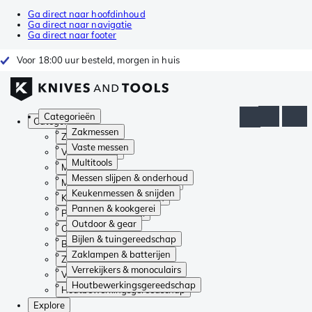
Ga direct naar hoofdinhoud
Ga direct naar navigatie
Ga direct naar footer
Voor 18:00 uur besteld, morgen in huis
Categorieën
Categorieën
Zakmessen
Zakmessen
Vaste messen
Vaste messen
Multitools
Multitools
Messen slijpen & onderhoud
Messen slijpen & onderhoud
Keukenmessen & snijden
Keukenmessen & snijden
Pannen & kookgerei
Pannen & kookgerei
Outdoor & gear
Outdoor & gear
Bijlen & tuingereedschap
Bijlen & tuingereedschap
Zaklampen & batterijen
Zaklampen & batterijen
Verrekijkers & monoculairs
Verrekijkers & monoculairs
Houtbewerkingsgereedschap
Houtbewerkingsgereedschap
Explore