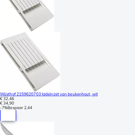
Wüsthof 2159620703 ladeinzet van beukenhout, wit
€ 32,46
€ 34,90
-
7%
Bespaar
2,44