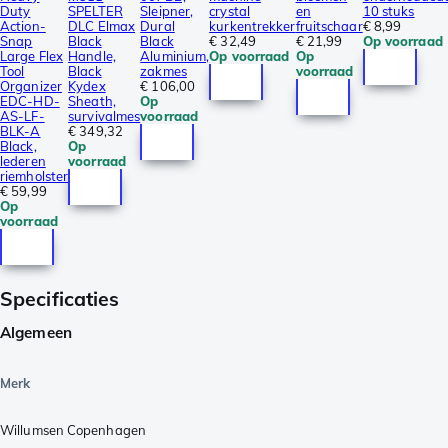
Duty
SPELTER
Sleipner,
crystal
en
10 stuks
Action-
DLC Elmax
Dural
kurkentrekker
fruitschaar
€ 8,99
Snap
Black
Black
€ 32,49
€ 21,99
Op voorraad
Large Flex
Handle,
Aluminium,
Op voorraad
Op
Tool
Black
zakmes
voorraad
Organizer
Kydex
€ 106,00
EDC-HD-
Sheath,
Op
AS-LF-
survivalmes
voorraad
BLK-A
€ 349,32
Black,
Op
lederen
voorraad
riemholster
€ 59,99
Op
voorraad
Specificaties
Algemeen
Merk
Willumsen Copenhagen