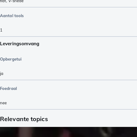
flat
,
V-snede
Aantal tools
1
Leveringsomvang
Opbergetui
ja
Foedraal
nee
Relevante topics