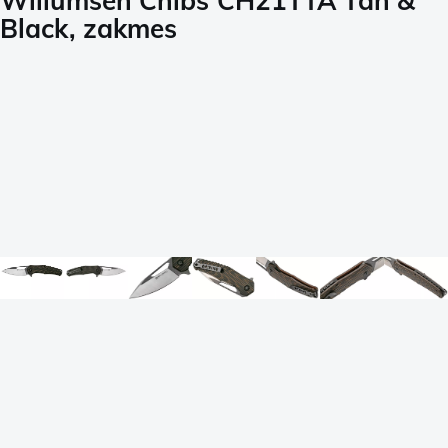
Willumsen Chibs CH21TTA Tan &
Black, zakmes