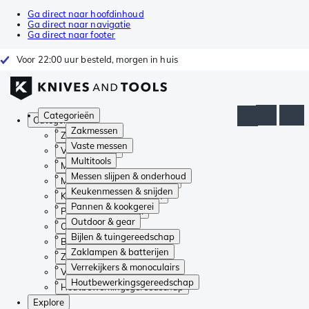
Ga direct naar hoofdinhoud
Ga direct naar navigatie
Ga direct naar footer
Voor 22:00 uur besteld, morgen in huis
Categorieën
Categorieën
Zakmessen
Zakmessen
Vaste messen
Vaste messen
Multitools
Multitools
Messen slijpen & onderhoud
Messen slijpen & onderhoud
Keukenmessen & snijden
Keukenmessen & snijden
Pannen & kookgerei
Pannen & kookgerei
Outdoor & gear
Outdoor & gear
Bijlen & tuingereedschap
Bijlen & tuingereedschap
Zaklampen & batterijen
Zaklampen & batterijen
Verrekijkers & monoculairs
Verrekijkers & monoculairs
Houtbewerkingsgereedschap
Houtbewerkingsgereedschap
Explore