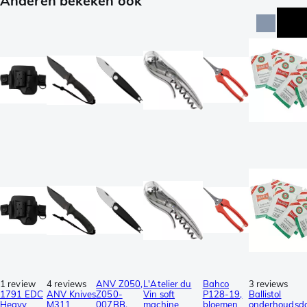
Anderen bekeken ook
1 review
4 reviews
ANV Z050,
L'Atelier du
Bahco
3 reviews
1791 EDC
ANV Knives
Z050-
Vin soft
P128-19,
Ballistol
Heavy
M311
007BB,
machine
bloemen
onderhoudsdo