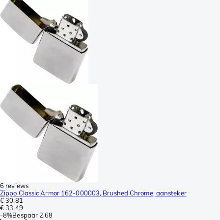
6 reviews
Zippo Classic Armor 162-000003, Brushed Chrome, aansteker
€ 30,81
€ 33,49
-
8%
Bespaar
2,68