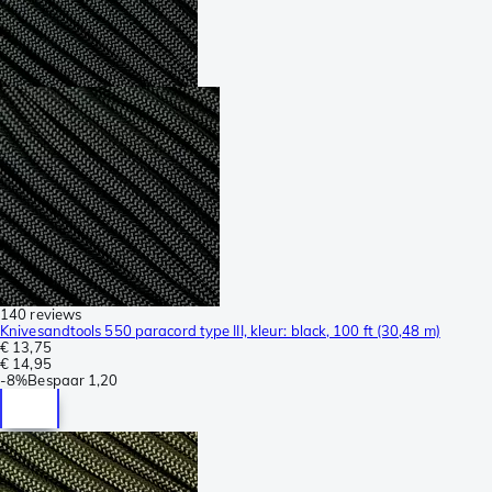
140 reviews
Knivesandtools 550 paracord type III, kleur: black, 100 ft (30,48 m)
€ 13,75
€ 14,95
-
8%
Bespaar
1,20