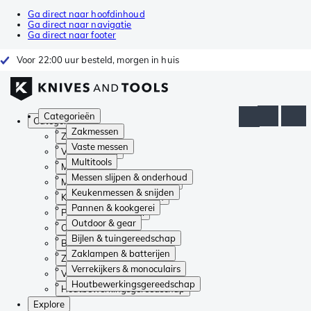
Ga direct naar hoofdinhoud
Ga direct naar navigatie
Ga direct naar footer
Voor 22:00 uur besteld, morgen in huis
Categorieën
Categorieën
Zakmessen
Zakmessen
Vaste messen
Vaste messen
Multitools
Multitools
Messen slijpen & onderhoud
Messen slijpen & onderhoud
Keukenmessen & snijden
Keukenmessen & snijden
Pannen & kookgerei
Pannen & kookgerei
Outdoor & gear
Outdoor & gear
Bijlen & tuingereedschap
Bijlen & tuingereedschap
Zaklampen & batterijen
Zaklampen & batterijen
Verrekijkers & monoculairs
Verrekijkers & monoculairs
Houtbewerkingsgereedschap
Houtbewerkingsgereedschap
Explore