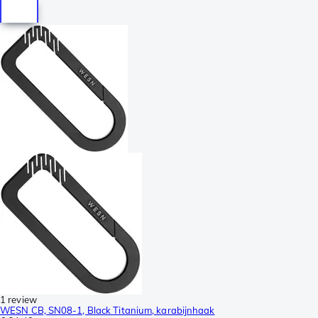
1 review
WESN CB, SN08-1, Black Titanium, karabijnhaak