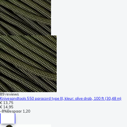
89 reviews
Knivesandtools 550 paracord type III, kleur: olive drab, 100 ft (30,48 m)
€ 13,75
€ 14,95
-
8%
Bespaar
1,20