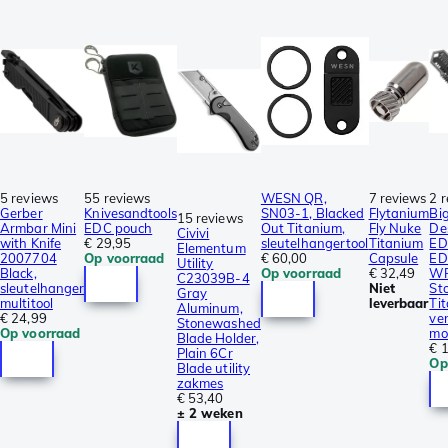
5 reviews
55 reviews
WESN QR,
7 reviews
2 
Gerber
Knivesandtools
SN03-1, Blacked
Flytanium
Bi
15 reviews
Armbar Mini
EDC pouch
Out Titanium,
Fly Nuke
De
Civivi
with Knife
€ 29,95
sleutelhangertool
Titanium
ED
Elementum
2007704
Op voorraad
€ 60,00
Capsule
ED
Utility
Black,
Op voorraad
€ 32,49
W
C23039B-4
sleutelhanger
Niet
St
Gray
multitool
leverbaar
Ti
Aluminum,
€ 24,99
ve
Stonewashed
Op voorraad
mo
Blade Holder,
€ 
Plain 6Cr
Op
Blade utility
zakmes
€ 53,40
± 2 weken