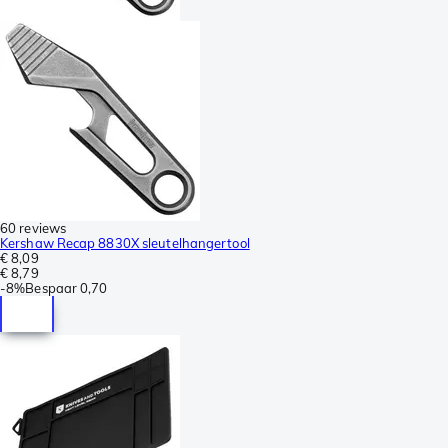
60 reviews
Kershaw Recap 8830X sleutelhangertool
€ 8,09
€ 8,79
-
8%
Bespaar
0,70