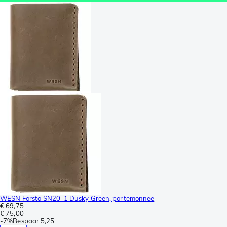
WESN Forsta SN20-1 Dusky Green, portemonnee
€ 69,75
€ 75,00
-
7%
Bespaar
5,25