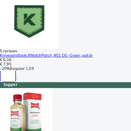
5 reviews
Knivesandtools #MatchPatch, #01 OG-Green, patch
€ 6,36
€ 7,95
-
20%
Bespaar
1,59
topper