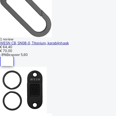
1 review
WESN CB, SN08-0, Titanium, karabijnhaak
€ 64,40
€ 70,00
-
8%
Bespaar
5,60