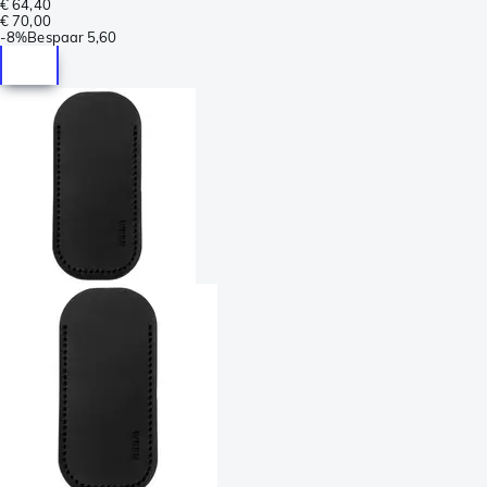
€ 64,40
€ 70,00
-
8%
Bespaar
5,60