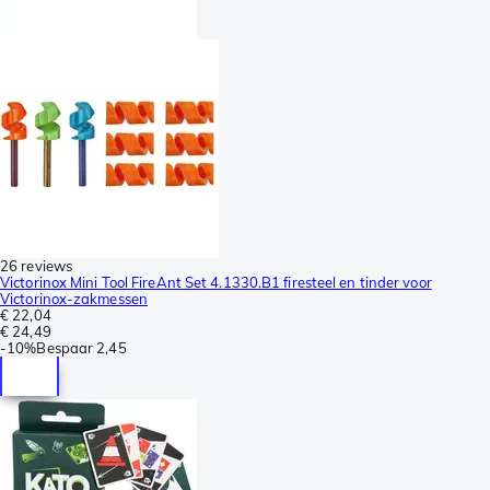
26 reviews
Victorinox Mini Tool FireAnt Set 4.1330.B1 firesteel en tinder voor
Victorinox-zakmessen
€ 22,04
€ 24,49
-
10%
Bespaar
2,45