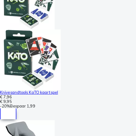
Knivesandtools KaTO kaartspel
€ 7,96
€ 9,95
-
20%
Bespaar
1,99