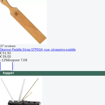
37 reviews
Skerper Paddle Strop STP004, ruw, stropping paddle
€ 51,92
€ 59,00
-
12%
Bespaar
7,08
topper