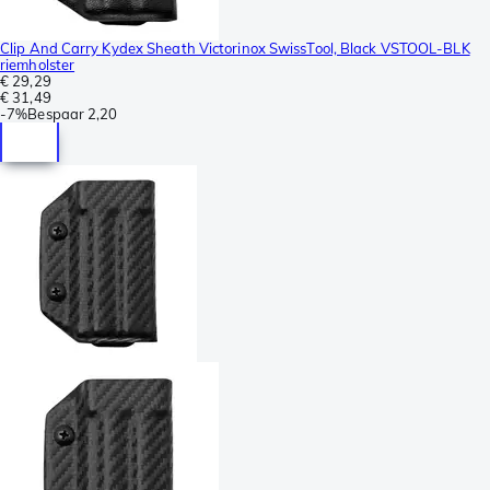
Clip And Carry Kydex Sheath Victorinox SwissTool, Black VSTOOL-BLK
riemholster
€ 29,29
€ 31,49
-
7%
Bespaar
2,20