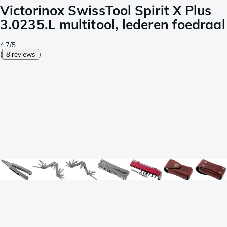
Victorinox SwissTool Spirit X Plus
3.0235.L multitool, lederen foedraal
4.7/5
(
8 reviews
)