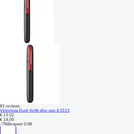
81 reviews
Victorinox Dual-Knife slijp-pen 4.3323
€ 13,02
€ 14,00
-
7%
Bespaar
0,98