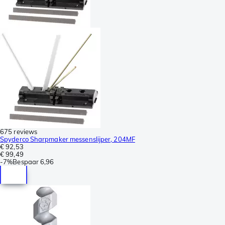
675 reviews
Spyderco Sharpmaker messenslijper, 204MF
€ 92,53
€ 99,49
-
7%
Bespaar
6,96