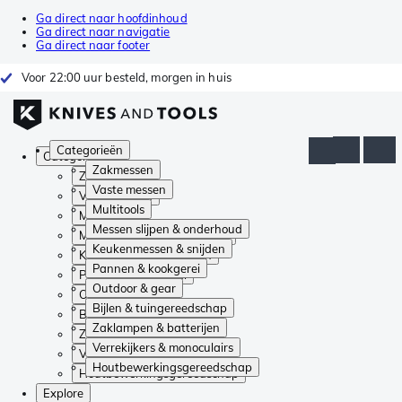
Ga direct naar hoofdinhoud
Ga direct naar navigatie
Ga direct naar footer
Voor 22:00 uur besteld, morgen in huis
Categorieën
Categorieën
Zakmessen
Zakmessen
Vaste messen
Vaste messen
Multitools
Multitools
Messen slijpen & onderhoud
Messen slijpen & onderhoud
Keukenmessen & snijden
Keukenmessen & snijden
Pannen & kookgerei
Pannen & kookgerei
Outdoor & gear
Outdoor & gear
Bijlen & tuingereedschap
Bijlen & tuingereedschap
Zaklampen & batterijen
Zaklampen & batterijen
Verrekijkers & monoculairs
Verrekijkers & monoculairs
Houtbewerkingsgereedschap
Houtbewerkingsgereedschap
Explore