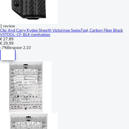
1 review
Clip And Carry Kydex Sheath Victorinox SwissTool, Carbon Fiber Black
VSTOOL-CF-BLK riemholster
€ 27,89
€ 29,99
-
7%
Bespaar
2,10