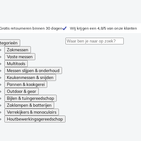
Gratis retourneren binnen 30 dagen
Wij krijgen een 4,8/5 van onze klanten
tegorieën
Zakmessen
Vaste messen
Multitools
Messen slijpen & onderhoud
Keukenmessen & snijden
Pannen & kookgerei
Outdoor & gear
Bijlen & tuingereedschap
Zaklampen & batterijen
Verrekijkers & monoculairs
Houtbewerkingsgereedschap