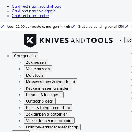
Ga direct naar hoofdinhoud
Ga direct naar navigatie
Ga direct naar footer
Voor 22:00 uur besteld, morgen in huis
Gratis verzending vanaf €50
Ca
Categorieën
Zakmessen
Vaste messen
Multitools
Messen slijpen & onderhoud
Keukenmessen & snijden
Pannen & kookgerei
Outdoor & gear
Bijlen & tuingereedschap
Zaklampen & batterijen
Verrekijkers & monoculairs
Houtbewerkingsgereedschap