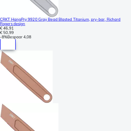
CRKT HangPry 9920 Gray Bead Blasted Titanium, pry-bar, Richard
Rogers design
€ 46,91
€ 50,99
-
8%
Bespaar
4,08