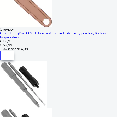
1 review
CRKT HangPry 9920B Bronze Anodized Titanium, pry-bar, Richard
Rogers design
€ 46,91
€ 50,99
-
8%
Bespaar
4,08