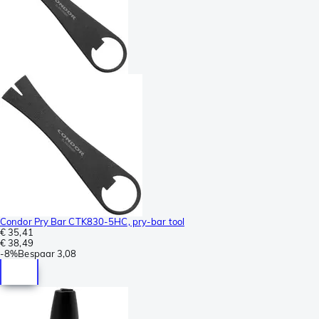
Condor Pry Bar CTK830-5HC, pry-bar tool
€ 35,41
€ 38,49
-
8%
Bespaar
3,08