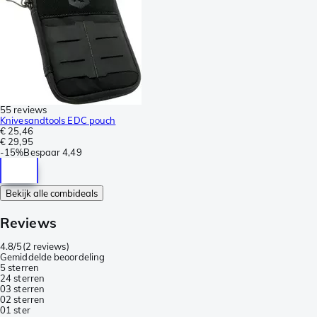
55 reviews
Knivesandtools EDC pouch
€ 25,46
€ 29,95
-
15%
Bespaar
4,49
Bekijk alle combideals
Reviews
4.8/5
(
2 reviews
)
Gemiddelde beoordeling
5 sterren
2
4 sterren
0
3 sterren
0
2 sterren
0
1 ster