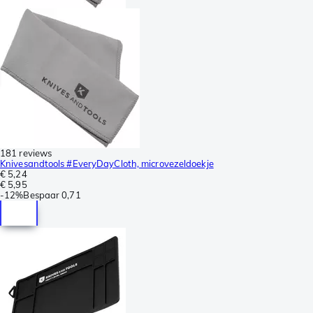
181 reviews
Knivesandtools #EveryDayCloth, microvezeldoekje
€ 5,24
€ 5,95
-
12%
Bespaar
0,71