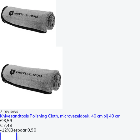
7 reviews
Knivesandtools Polishing Cloth, microvezeldoek, 40 cm bij 40 cm
€ 6,59
€ 7,49
-
12%
Bespaar
0,90