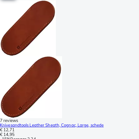
7 reviews
Knivesandtools Leather Sheath, Cognac, Large, schede
€ 12,71
€ 14,95
-
15%
Bespaar
2,24