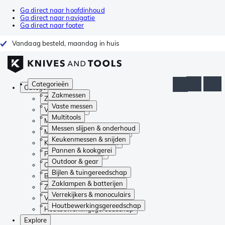
Ga direct naar hoofdinhoud
Ga direct naar navigatie
Ga direct naar footer
Vandaag besteld, maandag in huis
Categorieën
Categorieën
Zakmessen
Zakmessen
Vaste messen
Vaste messen
Multitools
Multitools
Messen slijpen & onderhoud
Messen slijpen & onderhoud
Keukenmessen & snijden
Keukenmessen & snijden
Pannen & kookgerei
Pannen & kookgerei
Outdoor & gear
Outdoor & gear
Bijlen & tuingereedschap
Bijlen & tuingereedschap
Zaklampen & batterijen
Zaklampen & batterijen
Verrekijkers & monoculairs
Verrekijkers & monoculairs
Houtbewerkingsgereedschap
Houtbewerkingsgereedschap
Explore