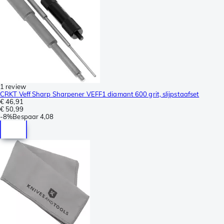
1 review
CRKT Veff Sharp Sharpener VEFF1 diamant 600 grit, slijpstaafset
€ 46,91
€ 50,99
-
8%
Bespaar
4,08