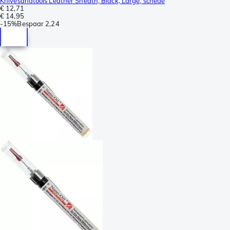
Knivesandtools Leather Sheath, Black, Large, schede
€ 12,71
€ 14,95
-
15%
Bespaar
2,24