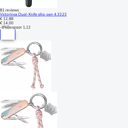
81 reviews
Victorinox Dual-Knife slijp-pen 4.3323
€ 12,88
€ 14,00
-
8%
Bespaar
1,12