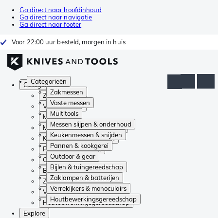
Ga direct naar hoofdinhoud
Ga direct naar navigatie
Ga direct naar footer
Voor 22:00 uur besteld, morgen in huis
Categorieën
Categorieën
Zakmessen
Zakmessen
Vaste messen
Vaste messen
Multitools
Multitools
Messen slijpen & onderhoud
Messen slijpen & onderhoud
Keukenmessen & snijden
Keukenmessen & snijden
Pannen & kookgerei
Pannen & kookgerei
Outdoor & gear
Outdoor & gear
Bijlen & tuingereedschap
Bijlen & tuingereedschap
Zaklampen & batterijen
Zaklampen & batterijen
Verrekijkers & monoculairs
Verrekijkers & monoculairs
Houtbewerkingsgereedschap
Houtbewerkingsgereedschap
Explore