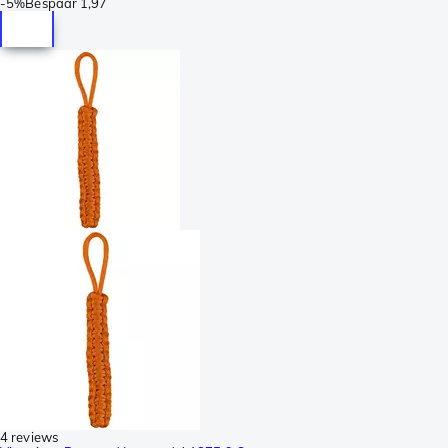
-
5%
Bespaar
1,97
4 reviews