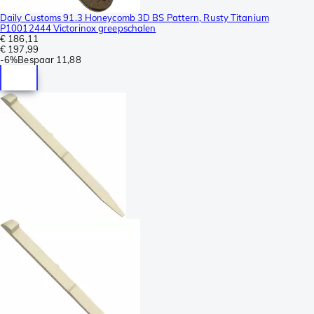
Daily Customs 91.3 Honeycomb 3D BS Pattern, Rusty Titanium
P10012444 Victorinox greepschalen
€ 186,11
€ 197,99
-
6%
Bespaar
11,88