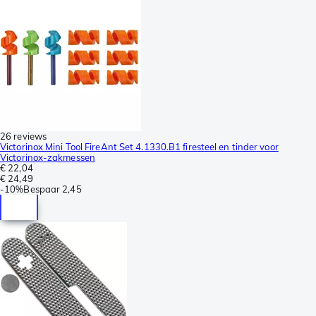
26 reviews
Victorinox Mini Tool FireAnt Set 4.1330.B1 firesteel en tinder voor
Victorinox-zakmessen
€ 22,04
€ 24,49
-
10%
Bespaar
2,45