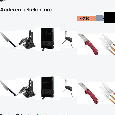
Anderen bekeken ook
actie
bundel