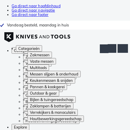
Ga direct naar hoofdinhoud
Ga direct naar navigatie
Ga direct naar footer
Vandaag besteld, maandag in huis
Categorieën
Categorieën
Zakmessen
Zakmessen
Vaste messen
Vaste messen
Multitools
Multitools
Messen slijpen & onderhoud
Messen slijpen & onderhoud
Keukenmessen & snijden
Keukenmessen & snijden
Pannen & kookgerei
Pannen & kookgerei
Outdoor & gear
Outdoor & gear
Bijlen & tuingereedschap
Bijlen & tuingereedschap
Zaklampen & batterijen
Zaklampen & batterijen
Verrekijkers & monoculairs
Verrekijkers & monoculairs
Houtbewerkingsgereedschap
Houtbewerkingsgereedschap
Explore