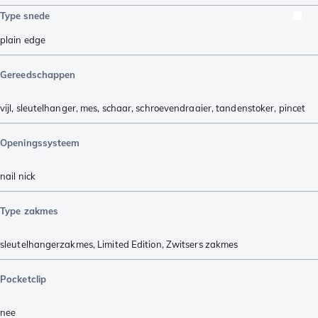
Type snede
plain edge
Gereedschappen
vijl
,
sleutelhanger
,
mes
,
schaar
,
schroevendraaier
,
tandenstoker
,
pincet
Openingssysteem
nail nick
Type zakmes
sleutelhangerzakmes
,
Limited Edition
,
Zwitsers zakmes
Pocketclip
nee