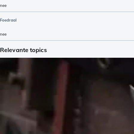
nee
Foedraal
nee
Relevante topics