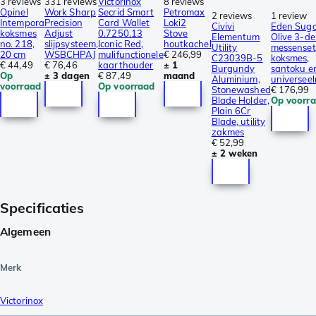
3 reviews
331 reviews
Victorinox
8 reviews
Opinel
Work Sharp
Secrid Smart
Petromax
2 reviews
1 review
Intempora
Precision
Card Wallet
Loki2
Civivi
Eden Sugo
koksmes
Adjust
0.7250.13
Stove
Elementum
Olive 3-de
no. 218,
slijpsysteem,
Iconic Red,
houtkachel
Utility
messenset
20 cm
WSBCHPAJ
mulifunctionele
€ 246,99
C23039B-5
koksmes,
€ 44,49
€ 76,46
kaarthouder
± 1
Burgundy
santoku e
Op
± 3 dagen
€ 87,49
maand
Aluminium,
universee
voorraad
Op voorraad
Stonewashed
€ 176,99
Blade Holder,
Op voorr
Plain 6Cr
Blade, utility
zakmes
€ 52,99
± 2 weken
Specificaties
Algemeen
Merk
Victorinox