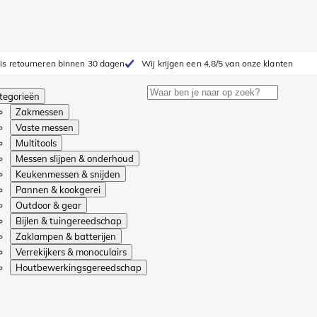
is retourneren binnen 30 dagen
Wij krijgen een 4,8/5 van onze klanten
tegorieën
Zakmessen
Vaste messen
Multitools
Messen slijpen & onderhoud
Keukenmessen & snijden
Pannen & kookgerei
Outdoor & gear
Bijlen & tuingereedschap
Zaklampen & batterijen
Verrekijkers & monoculairs
Houtbewerkingsgereedschap