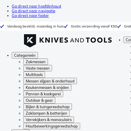
Ga direct naar hoofdinhoud
Ga direct naar navigatie
Ga direct naar footer
Vandaag besteld, maandag in huis
Gratis verzending vanaf €50
Grat
Ca
Categorieën
Zakmessen
Vaste messen
Multitools
Messen slijpen & onderhoud
Keukenmessen & snijden
Pannen & kookgerei
Outdoor & gear
Bijlen & tuingereedschap
Zaklampen & batterijen
Verrekijkers & monoculairs
Houtbewerkingsgereedschap