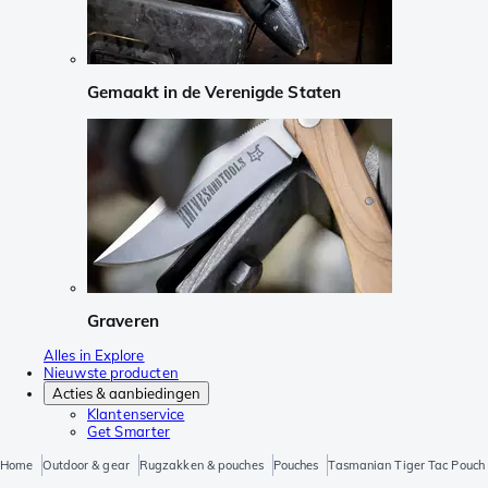
Gemaakt in de Verenigde Staten
Graveren
Alles in Explore
Nieuwste producten
Acties & aanbiedingen
Klantenservice
Get Smarter
Home
Outdoor & gear
Rugzakken & pouches
Pouches
Tasmanian Tiger Tac Pouch