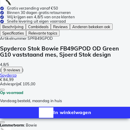
Gratis verzending vanaf €50
Binnen 30 dagen gratis retourneren
Wij krijgen een 4,8/5 van onze klanten
Snelle levering uit eigen voorraad
Beschrijving
Combideals
Reviews
Anderen bekeken ook
Specificaties
Relevante topics
Artikelnummer
SPFB49GPOD
Spyderco Stok Bowie FB49GPOD OD Green
G10 vaststaand mes, Sjoerd Stok design
4.8/5
(
9 reviews
)
Spyderco
€ 84,99
Adviesprijs
€ 105,00
Op voorraad
Vandaag besteld, maandag in huis
In winkelwagen
Lemmetvorm
:
Bowie