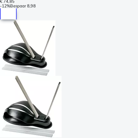
€ 74,85
-
12%
Bespaar
8,98