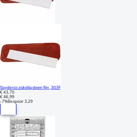
Spyderco zakslijpsteen fijn, 303F
€ 43,70
€ 46,99
-
7%
Bespaar
3,29