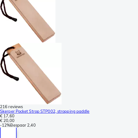
216 reviews
Skerper Pocket Strop STP002, stropping paddle
€ 17,60
€ 20,00
-
12%
Bespaar
2,40