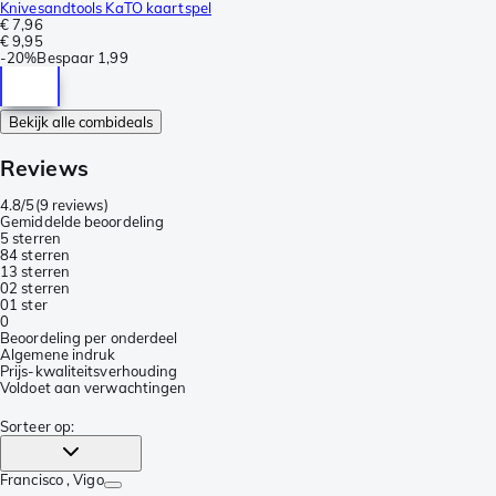
Knivesandtools KaTO kaartspel
€ 7,96
€ 9,95
-
20%
Bespaar
1,99
Bekijk alle combideals
Reviews
4.8/5
(
9 reviews
)
Gemiddelde beoordeling
5 sterren
8
4 sterren
1
3 sterren
0
2 sterren
0
1 ster
0
Beoordeling per onderdeel
Algemene indruk
Prijs-kwaliteitsverhouding
Voldoet aan verwachtingen
Sorteer op
:
Francisco
, Vigo