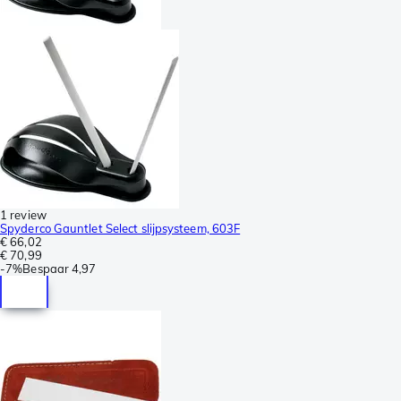
1 review
Spyderco Gauntlet Select slijpsysteem, 603F
€ 66,02
€ 70,99
-
7%
Bespaar
4,97