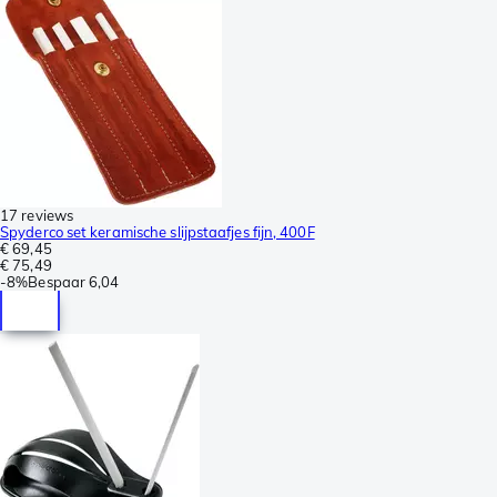
17 reviews
Spyderco set keramische slijpstaafjes fijn, 400F
€ 69,45
€ 75,49
-
8%
Bespaar
6,04