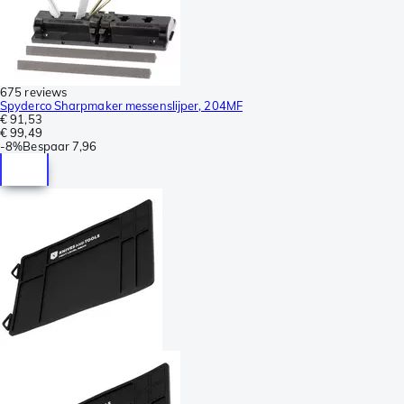
675 reviews
Spyderco Sharpmaker messenslijper, 204MF
€ 91,53
€ 99,49
-
8%
Bespaar
7,96