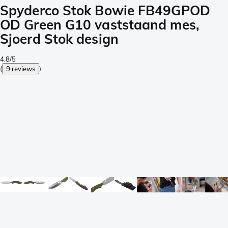
Spyderco Stok Bowie FB49GPOD
OD Green G10 vaststaand mes,
Sjoerd Stok design
4.8/5
(
9 reviews
)