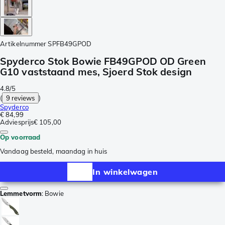
Artikelnummer
SPFB49GPOD
Spyderco Stok Bowie FB49GPOD OD Green
G10 vaststaand mes, Sjoerd Stok design
4.8/5
(
9 reviews
)
Spyderco
€ 84,99
Adviesprijs
€ 105,00
Op voorraad
Vandaag besteld, maandag in huis
In winkelwagen
Lemmetvorm
:
Bowie