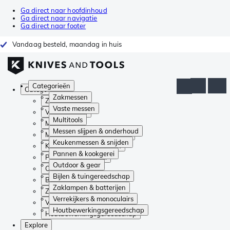
Ga direct naar hoofdinhoud
Ga direct naar navigatie
Ga direct naar footer
Vandaag besteld, maandag in huis
Categorieën
Categorieën
Zakmessen
Zakmessen
Vaste messen
Vaste messen
Multitools
Multitools
Messen slijpen & onderhoud
Messen slijpen & onderhoud
Keukenmessen & snijden
Keukenmessen & snijden
Pannen & kookgerei
Pannen & kookgerei
Outdoor & gear
Outdoor & gear
Bijlen & tuingereedschap
Bijlen & tuingereedschap
Zaklampen & batterijen
Zaklampen & batterijen
Verrekijkers & monoculairs
Verrekijkers & monoculairs
Houtbewerkingsgereedschap
Houtbewerkingsgereedschap
Explore