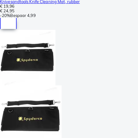
Knivesandtools Knife Cleaning Mat, rubber
€ 19,96
€ 24,95
-
20%
Bespaar
4,99