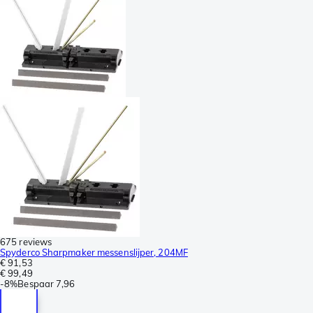
675 reviews
Spyderco Sharpmaker messenslijper, 204MF
€ 91,53
€ 99,49
-
8%
Bespaar
7,96