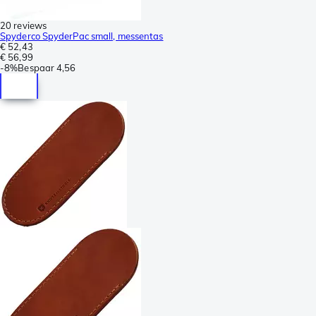
20 reviews
Spyderco SpyderPac small, messentas
€ 52,43
€ 56,99
-
8%
Bespaar
4,56