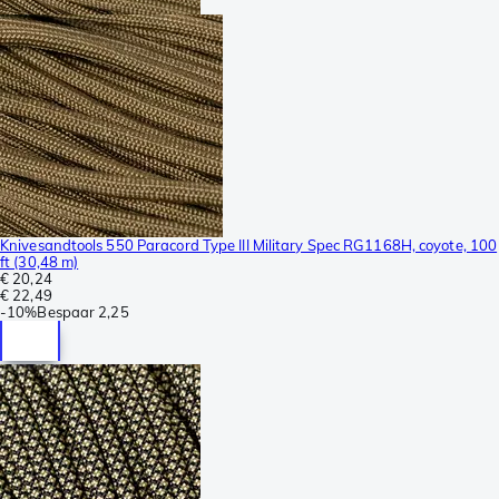
Knivesandtools 550 Paracord Type III Military Spec RG1168H, coyote, 100
ft (30,48 m)
€ 20,24
€ 22,49
-
10%
Bespaar
2,25