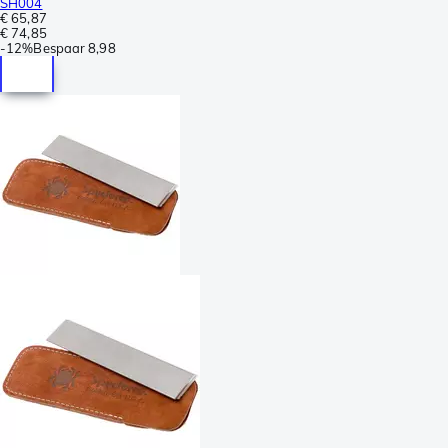
SH004
€ 65,87
€ 74,85
-
12%
Bespaar
8,98