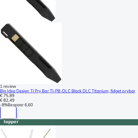
1 review
Big Idea Design Ti Pry Bar TI-PB-DLC Black DLC Titanium, fidget prybar
€ 75,89
€ 82,49
-
8%
Bespaar
6,60
topper