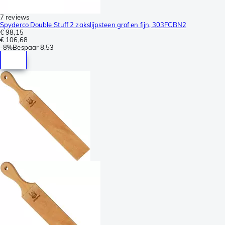
7 reviews
Spyderco Double Stuff 2 zakslijpsteen grof en fijn, 303FCBN2
€ 98,15
€ 106,68
-
8%
Bespaar
8,53