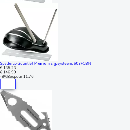
Spyderco Gauntlet Premium slijpsysteem, 603FCBN
€ 135,23
€ 146,99
-
8%
Bespaar
11,76