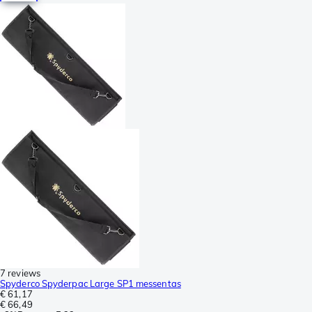
7 reviews
Spyderco Spyderpac Large SP1 messentas
€ 61,17
€ 66,49