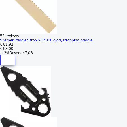
52 reviews
Skerper Paddle Strop STP001, glad, stropping paddle
€ 51,92
€ 59,00
-
12%
Bespaar
7,08