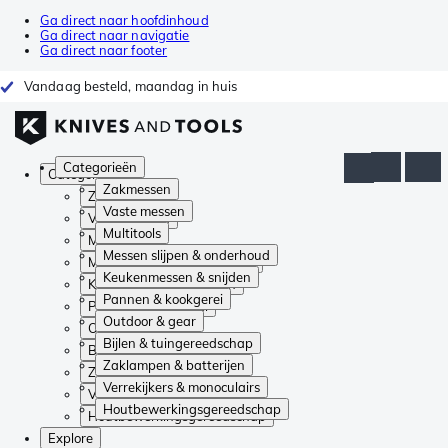
Ga direct naar hoofdinhoud
Ga direct naar navigatie
Ga direct naar footer
Vandaag besteld, maandag in huis
Categorieën
Categorieën
Zakmessen
Zakmessen
Vaste messen
Vaste messen
Multitools
Multitools
Messen slijpen & onderhoud
Messen slijpen & onderhoud
Keukenmessen & snijden
Keukenmessen & snijden
Pannen & kookgerei
Pannen & kookgerei
Outdoor & gear
Outdoor & gear
Bijlen & tuingereedschap
Bijlen & tuingereedschap
Zaklampen & batterijen
Zaklampen & batterijen
Verrekijkers & monoculairs
Verrekijkers & monoculairs
Houtbewerkingsgereedschap
Houtbewerkingsgereedschap
Explore