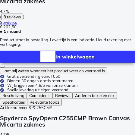
Micarta zakmes
4.7/5
(
8 reviews
)
Spyderco
€ 262,50
± 1 maand
Product staat in bestelling. Levertijd is een indicatie. Houd rekening met
vertraging.
In winkelwagen
Laat mij weten wanneer het product weer op voorraad is
Gratis verzending vanaf €50
Binnen 30 dagen gratis retourneren
Wij krijgen een 4,8/5 van onze klanten
Snelle levering uit eigen voorraad
Beschrijving
Combideals
Reviews
Anderen bekeken ook
Specificaties
Relevante topics
Artikelnummer
SPC255CMP
Spyderco SpyOpera C255CMP Brown Canvas
Micarta zakmes
4.7/5