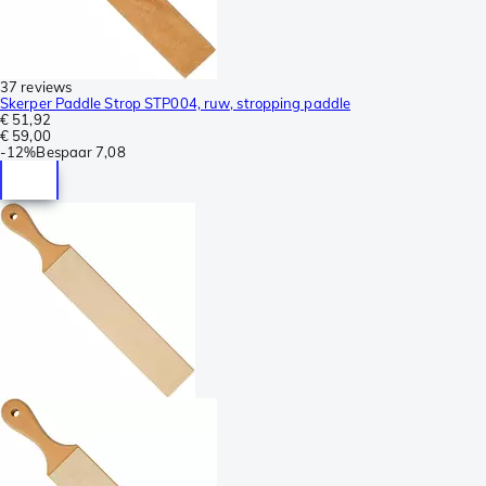
37 reviews
Skerper Paddle Strop STP004, ruw, stropping paddle
€ 51,92
€ 59,00
-
12%
Bespaar
7,08