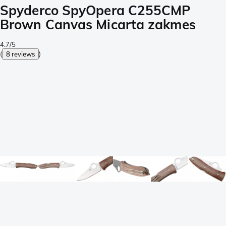
Spyderco SpyOpera C255CMP
Brown Canvas Micarta zakmes
4.7/5
(
8 reviews
)