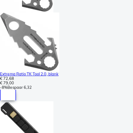
Extrema Ratio TK Tool 2.0, blank
€ 72,68
€ 79,00
-
8%
Bespaar
6,32