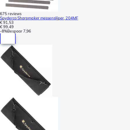
675 reviews
Spyderco Sharpmaker messenslijper, 204MF
€ 91,53
€ 99,49
-
8%
Bespaar
7,96