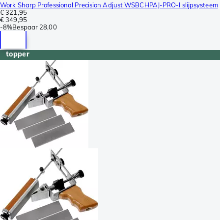
Work Sharp Professional Precision Adjust WSBCHPAJ-PRO-I slijpsysteem
€ 321,95
€ 349,95
-
8%
Bespaar
28,00
topper