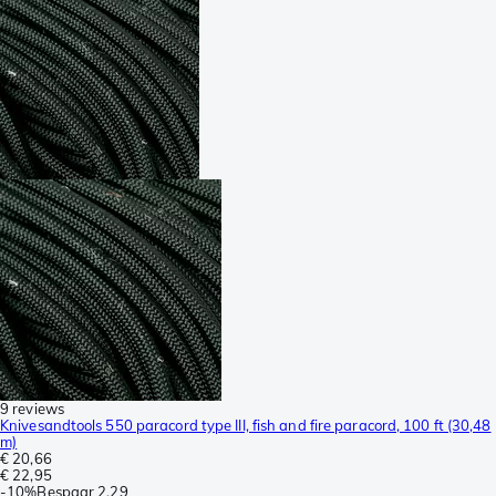
9 reviews
Knivesandtools 550 paracord type III, fish and fire paracord, 100 ft (30,48
m)
€ 20,66
€ 22,95
-
10%
Bespaar
2,29