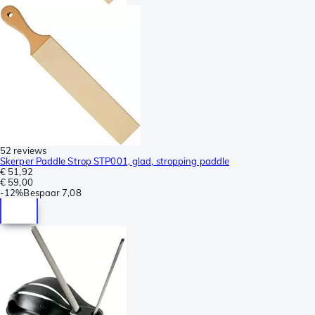
52 reviews
Skerper Paddle Strop STP001, glad, stropping paddle
€ 51,92
€ 59,00
-
12%
Bespaar
7,08