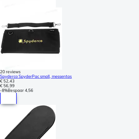
20 reviews
Spyderco SpyderPac small, messentas
€ 52,43
€ 56,99
-
8%
Bespaar
4,56