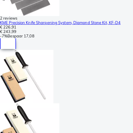
2 reviews
KME Precision Knife Sharpening System, Diamond Stone Kit, KF-D4
€ 226,91
€ 243,99
-
7%
Bespaar
17,08