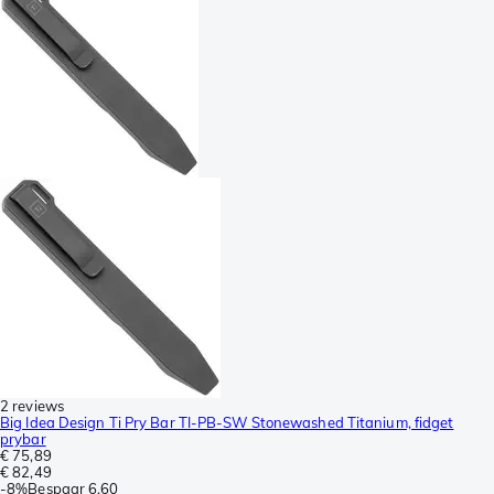
2 reviews
Big Idea Design Ti Pry Bar TI-PB-SW Stonewashed Titanium, fidget
prybar
€ 75,89
€ 82,49
-
8%
Bespaar
6,60