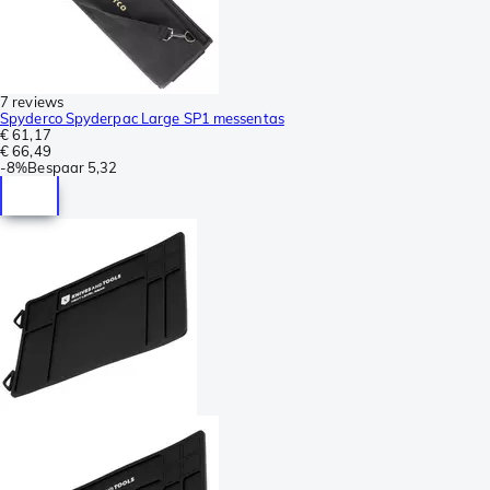
7 reviews
Spyderco Spyderpac Large SP1 messentas
€ 61,17
€ 66,49
-
8%
Bespaar
5,32