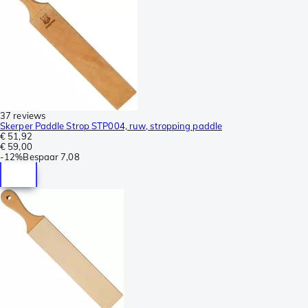
37 reviews
Skerper Paddle Strop STP004, ruw, stropping paddle
€ 51,92
€ 59,00
-
12%
Bespaar
7,08