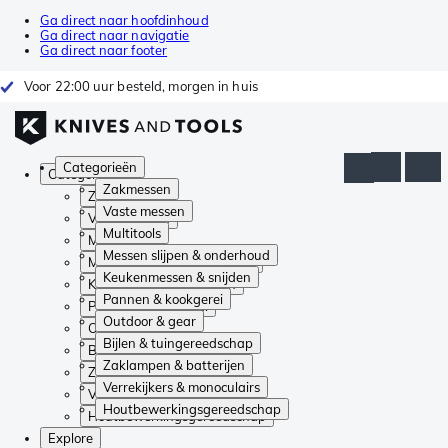
Ga direct naar hoofdinhoud
Ga direct naar navigatie
Ga direct naar footer
Voor 22:00 uur besteld, morgen in huis
Categorieën
Categorieën
Zakmessen
Zakmessen
Vaste messen
Vaste messen
Multitools
Multitools
Messen slijpen & onderhoud
Messen slijpen & onderhoud
Keukenmessen & snijden
Keukenmessen & snijden
Pannen & kookgerei
Pannen & kookgerei
Outdoor & gear
Outdoor & gear
Bijlen & tuingereedschap
Bijlen & tuingereedschap
Zaklampen & batterijen
Zaklampen & batterijen
Verrekijkers & monoculairs
Verrekijkers & monoculairs
Houtbewerkingsgereedschap
Houtbewerkingsgereedschap
Explore