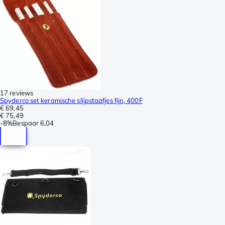
17 reviews
Spyderco set keramische slijpstaafjes fijn, 400F
€ 69,45
€ 75,49
-
8%
Bespaar
6,04