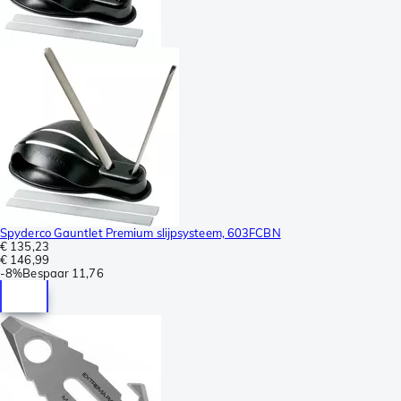
Spyderco Gauntlet Premium slijpsysteem, 603FCBN
€ 135,23
€ 146,99
-
8%
Bespaar
11,76