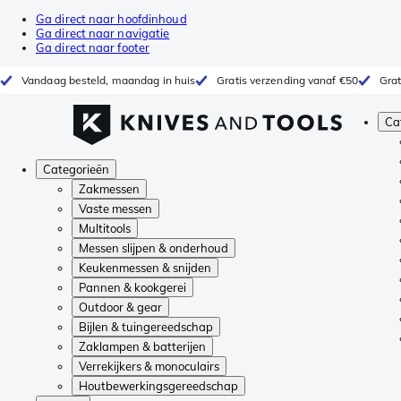
Ga direct naar hoofdinhoud
Ga direct naar navigatie
Ga direct naar footer
Vandaag besteld, maandag in huis
Gratis verzending vanaf €50
Grat
Ca
Categorieën
Zakmessen
Vaste messen
Multitools
Messen slijpen & onderhoud
Keukenmessen & snijden
Pannen & kookgerei
Outdoor & gear
Bijlen & tuingereedschap
Zaklampen & batterijen
Verrekijkers & monoculairs
Houtbewerkingsgereedschap