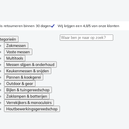
is retourneren binnen 30 dagen
Wij krijgen een 4,8/5 van onze klanten
tegorieën
Zakmessen
Vaste messen
Multitools
Messen slijpen & onderhoud
Keukenmessen & snijden
Pannen & kookgerei
Outdoor & gear
Bijlen & tuingereedschap
Zaklampen & batterijen
Verrekijkers & monoculairs
Houtbewerkingsgereedschap