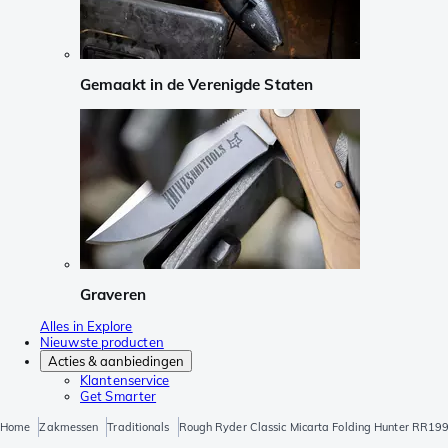
Gemaakt in de Verenigde Staten
Graveren
Alles in Explore
Nieuwste producten
Acties & aanbiedingen
Klantenservice
Get Smarter
Home
Zakmessen
Traditionals
Rough Ryder Classic Micarta Folding Hunter RR1