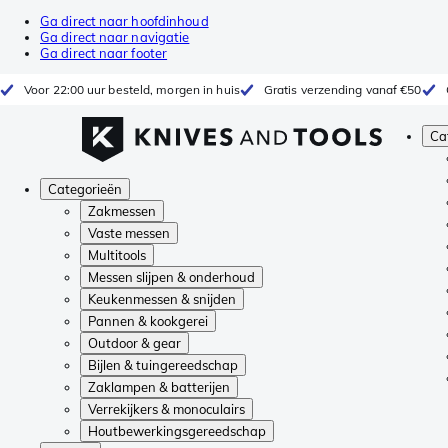
Ga direct naar hoofdinhoud
Ga direct naar navigatie
Ga direct naar footer
Voor 22:00 uur besteld, morgen in huis
Gratis verzending vanaf €50
Ca
Categorieën
Zakmessen
Vaste messen
Multitools
Messen slijpen & onderhoud
Keukenmessen & snijden
Pannen & kookgerei
Outdoor & gear
Bijlen & tuingereedschap
Zaklampen & batterijen
Verrekijkers & monoculairs
Houtbewerkingsgereedschap