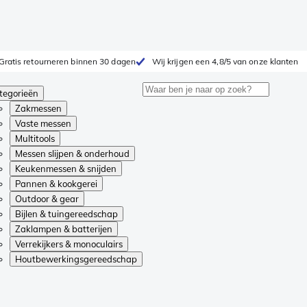
Gratis retourneren binnen 30 dagen
Wij krijgen een 4,8/5 van onze klanten
tegorieën
Zakmessen
Vaste messen
Multitools
Messen slijpen & onderhoud
Keukenmessen & snijden
Pannen & kookgerei
Outdoor & gear
Bijlen & tuingereedschap
Zaklampen & batterijen
Verrekijkers & monoculairs
Houtbewerkingsgereedschap