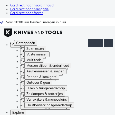
Ga direct naar hoofdinhoud
Ga direct naar navigatie
Ga direct naar footer
Voor 18:00 uur besteld, morgen in huis
Categorieën
Categorieën
Zakmessen
Zakmessen
Vaste messen
Vaste messen
Multitools
Multitools
Messen slijpen & onderhoud
Messen slijpen & onderhoud
Keukenmessen & snijden
Keukenmessen & snijden
Pannen & kookgerei
Pannen & kookgerei
Outdoor & gear
Outdoor & gear
Bijlen & tuingereedschap
Bijlen & tuingereedschap
Zaklampen & batterijen
Zaklampen & batterijen
Verrekijkers & monoculairs
Verrekijkers & monoculairs
Houtbewerkingsgereedschap
Houtbewerkingsgereedschap
Explore