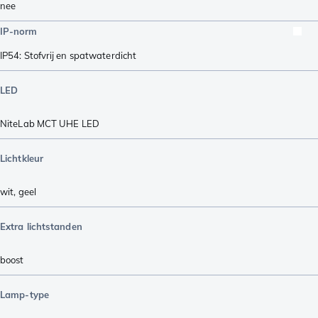
nee
IP-norm
IP54: Stofvrij en spatwaterdicht
LED
NiteLab MCT UHE LED
Lichtkleur
wit
,
geel
Extra lichtstanden
boost
Lamp-type