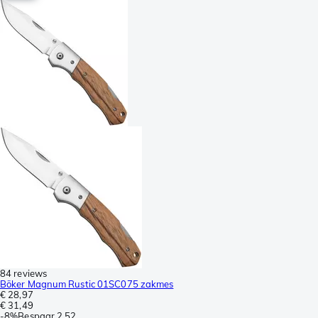
84 reviews
Böker Magnum Rustic 01SC075 zakmes
€ 28,97
€ 31,49
-
8%
Bespaar
2,52