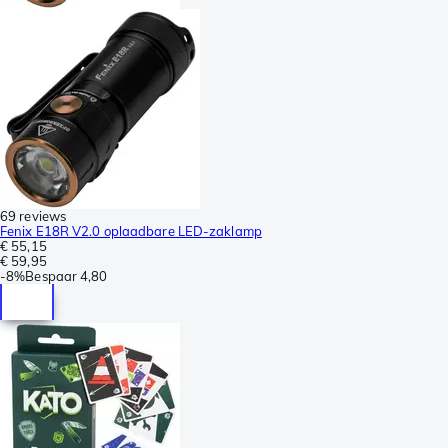
69 reviews
Fenix E18R V2.0 oplaadbare LED-zaklamp
€ 55,15
€ 59,95
-
8%
Bespaar
4,80