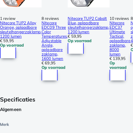
1 review
8 reviews
Nitecore TUP2 Cobalt
10 reviews
8
Nitecore TUP2 Alloy
Nitecore
Blue, oplaadbare
Nitecore
N
Orange, oplaadbare
EDC09 Three
sleutelhangerzaklamp,
EDC37
o
sleutelhangerzaklamp,
Color
1200 lumen
Ultimate
s
1200 lumen
Temperatures,
€ 59,95
Tactical,
z
€ 59,95
Adjustable
Op voorraad
oplaadbare
4
Op voorraad
Angle,
zaklamp,
€
oplaadbare
8000
O
zaklamp,
lumen
1600 lumen
€ 139,95
€ 69,95
Op
Op voorraad
voorraad
Specificaties
Algemeen
Merk