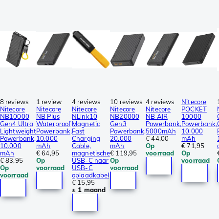
8 reviews
1 review
4 reviews
10 reviews
4 reviews
Nitecore
Nitecore
Nitecore
Nitecore
Nitecore
Nitecore
POCKET
NB10000
NB Plus
NLink10
NB20000
NB AIR
10000
Gen4 Ultra
Waterproof
Magnetic
Gen3
Powerbank,
Powerbank,
Lightweight
Powerbank,
Fast
Powerbank,
5000mAh
10.000
Powerbank,
10.000
Charging
20.000
€ 44,00
mAh
10.000
mAh
Cable,
mAh
Op
€ 71,95
mAh
€ 64,95
magnetische
€ 119,95
voorraad
Op
€ 83,95
Op
USB-C naar
Op
voorraad
Op
voorraad
USB-C
voorraad
voorraad
oplaadkabel
€ 15,95
± 1 maand