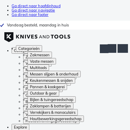
Ga direct naar hoofdinhoud
Ga direct naar navigatie
Ga direct naar footer
Vandaag besteld, maandag in huis
Categorieën
Categorieën
Zakmessen
Zakmessen
Vaste messen
Vaste messen
Multitools
Multitools
Messen slijpen & onderhoud
Messen slijpen & onderhoud
Keukenmessen & snijden
Keukenmessen & snijden
Pannen & kookgerei
Pannen & kookgerei
Outdoor & gear
Outdoor & gear
Bijlen & tuingereedschap
Bijlen & tuingereedschap
Zaklampen & batterijen
Zaklampen & batterijen
Verrekijkers & monoculairs
Verrekijkers & monoculairs
Houtbewerkingsgereedschap
Houtbewerkingsgereedschap
Explore