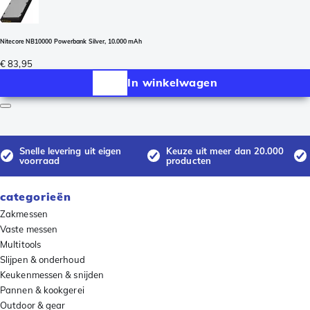
Nitecore NB10000 Powerbank Silver, 10.000 mAh
€ 83,95
In winkelwagen
Snelle levering uit eigen
Keuze uit meer dan 20.000
voorraad
producten
categorieën
Zakmessen
Vaste messen
Multitools
Slijpen & onderhoud
Keukenmessen & snijden
Pannen & kookgerei
Outdoor & gear