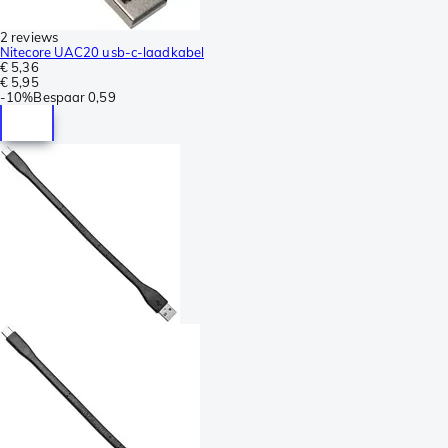
2 reviews
Nitecore UAC20 usb-c-laadkabel
€ 5,36
€ 5,95
-
10%
Bespaar
0,59