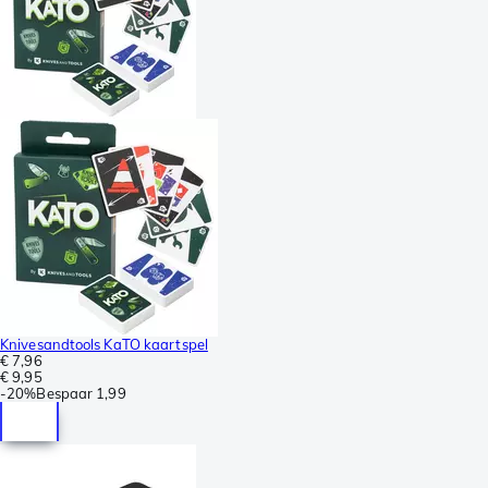
Knivesandtools KaTO kaartspel
€ 7,96
€ 9,95
-
20%
Bespaar
1,99