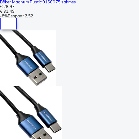
Böker Magnum Rustic 01SC075 zakmes
€ 28,97
€ 31,49
-
8%
Bespaar
2,52