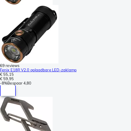
69 reviews
Fenix E18R V2.0 oplaadbare LED-zaklamp
€ 55,15
€ 59,95
-
8%
Bespaar
4,80