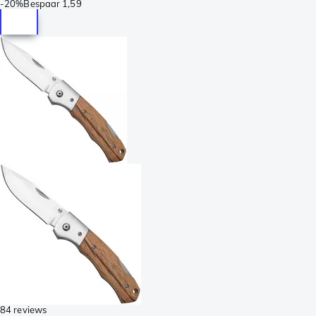
-
20%
Bespaar
1,59
84 reviews