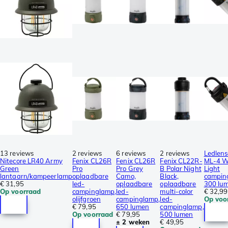
13 reviews
2 reviews
6 reviews
2 reviews
Ledlens
Nitecore LR40 Army
Fenix CL26R
Fenix CL26R
Fenix CL22R-
ML-4 
Green
Pro
Pro Grey
B Polar Night
Light
lantaarn/kampeerlamp
oplaadbare
Camo,
Black,
campin
€ 31,95
led-
oplaadbare
oplaadbare
300 lu
Op voorraad
campinglamp,
led-
multi-color
€ 32,99
olijfgroen
campinglamp,
led-
Op voo
€ 79,95
650 lumen
campinglamp,
Op voorraad
€ 79,95
500 lumen
± 2 weken
€ 49,95