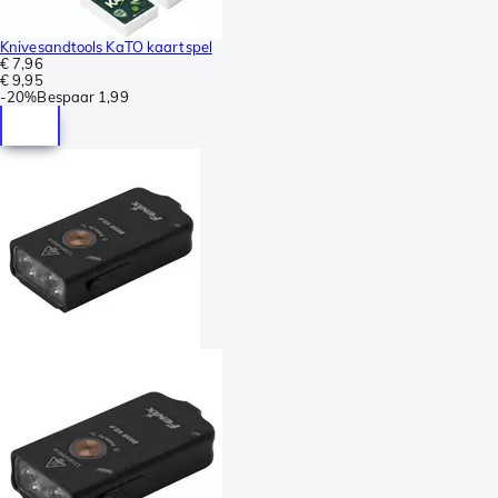
Knivesandtools KaTO kaartspel
€ 7,96
€ 9,95
-
20%
Bespaar
1,99