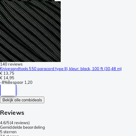
140 reviews
Knivesandtools 550 paracord type III, kleur: black, 100 ft (30,48 m)
€ 13,75
€ 14,95
-
8%
Bespaar
1,20
Bekijk alle combideals
Reviews
4.6/5
(
4 reviews
)
Gemiddelde beoordeling
5 sterren