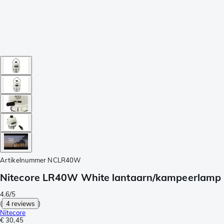
Artikelnummer
NCLR40W
Nitecore LR40W White lantaarn/kampeerlamp
4.6/5
(
4 reviews
)
Nitecore
€ 30,45