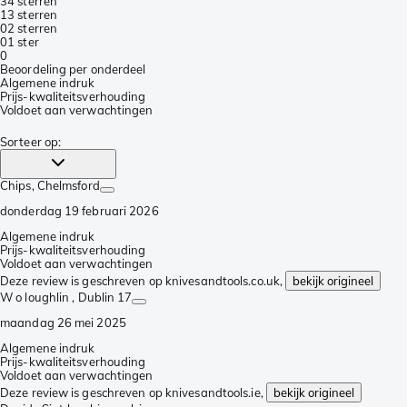
3
4 sterren
1
3 sterren
0
2 sterren
0
1 ster
0
Beoordeling per onderdeel
Algemene indruk
Prijs-kwaliteitsverhouding
Voldoet aan verwachtingen
Sorteer op
:
Chips
, Chelmsford
donderdag 19 februari 2026
Algemene indruk
Prijs-kwaliteitsverhouding
Voldoet aan verwachtingen
Deze review is geschreven op knivesandtools.co.uk,
bekijk origineel
W o loughlin
, Dublin 17
maandag 26 mei 2025
Algemene indruk
Prijs-kwaliteitsverhouding
Voldoet aan verwachtingen
Deze review is geschreven op knivesandtools.ie,
bekijk origineel