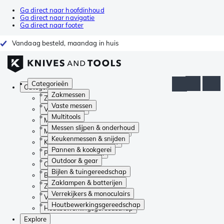
Ga direct naar hoofdinhoud
Ga direct naar navigatie
Ga direct naar footer
Vandaag besteld, maandag in huis
Categorieën
Categorieën
Zakmessen
Zakmessen
Vaste messen
Vaste messen
Multitools
Multitools
Messen slijpen & onderhoud
Messen slijpen & onderhoud
Keukenmessen & snijden
Keukenmessen & snijden
Pannen & kookgerei
Pannen & kookgerei
Outdoor & gear
Outdoor & gear
Bijlen & tuingereedschap
Bijlen & tuingereedschap
Zaklampen & batterijen
Zaklampen & batterijen
Verrekijkers & monoculairs
Verrekijkers & monoculairs
Houtbewerkingsgereedschap
Houtbewerkingsgereedschap
Explore