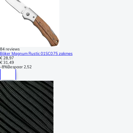
84 reviews
Böker Magnum Rustic 01SC075 zakmes
€ 28,97
€ 31,49
-
8%
Bespaar
2,52