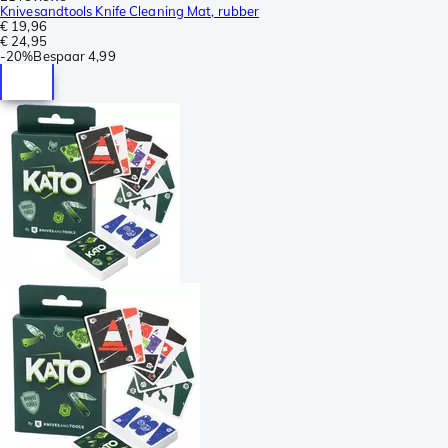
Knivesandtools Knife Cleaning Mat, rubber
€ 19,96
€ 24,95
-
20%
Bespaar
4,99