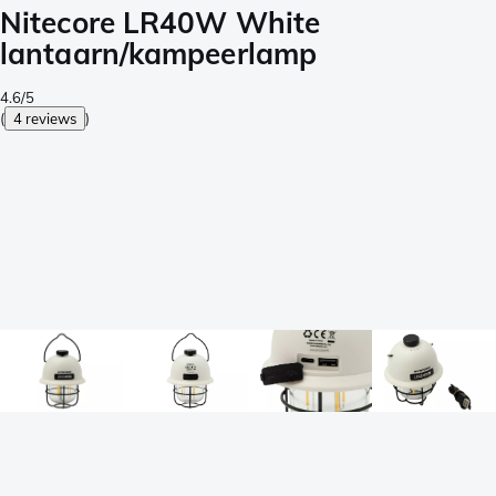
Nitecore LR40W White
lantaarn/kampeerlamp
4.6/5
(
4 reviews
)