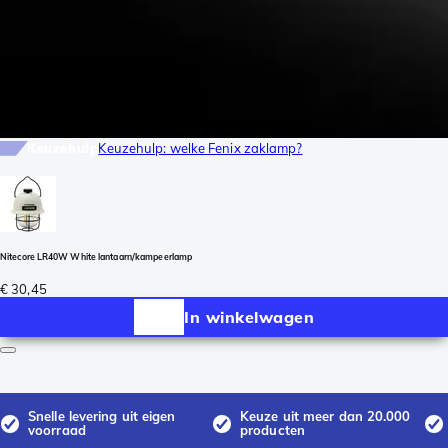
Keuzehulp
Keuzehulp: welke Fenix zaklamp?
Nitecore LR40W White lantaarn/kampeerlamp
€ 30,45
In winkelwagen
Snelle levering uit eigen
Keuze uit meer dan 20.000
voorraad
producten