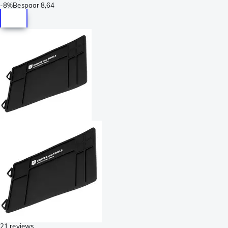
-
8%
Bespaar
8,64
21 reviews