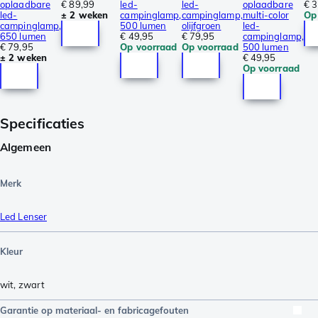
oplaadbare
€ 89,99
led-
led-
oplaadbare
€ 3
led-
± 2 weken
campinglamp,
campinglamp,
multi-color
Op
campinglamp,
500 lumen
olijfgroen
led-
650 lumen
€ 49,95
€ 79,95
campinglamp,
€ 79,95
Op voorraad
Op voorraad
500 lumen
± 2 weken
€ 49,95
Op voorraad
Specificaties
Algemeen
Merk
Led Lenser
Kleur
wit
,
zwart
Garantie op materiaal- en fabricagefouten