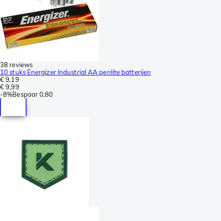
38 reviews
10 stuks Energizer Industrial AA penlite batterijen
€ 9,19
€ 9,99
-
8%
Bespaar
0,80