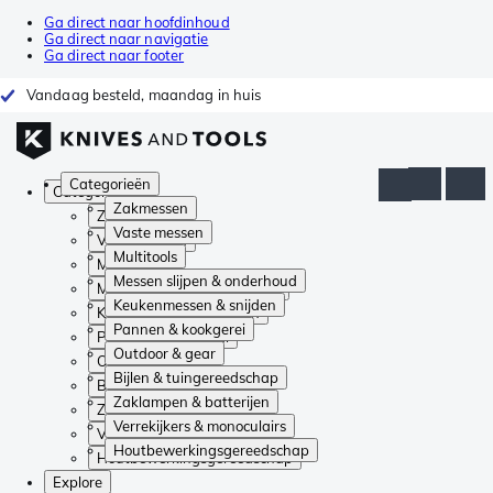
Ga direct naar hoofdinhoud
Ga direct naar navigatie
Ga direct naar footer
Vandaag besteld, maandag in huis
Categorieën
Categorieën
Zakmessen
Zakmessen
Vaste messen
Vaste messen
Multitools
Multitools
Messen slijpen & onderhoud
Messen slijpen & onderhoud
Keukenmessen & snijden
Keukenmessen & snijden
Pannen & kookgerei
Pannen & kookgerei
Outdoor & gear
Outdoor & gear
Bijlen & tuingereedschap
Bijlen & tuingereedschap
Zaklampen & batterijen
Zaklampen & batterijen
Verrekijkers & monoculairs
Verrekijkers & monoculairs
Houtbewerkingsgereedschap
Houtbewerkingsgereedschap
Explore