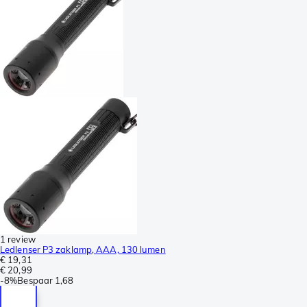
1 review
Ledlenser P3 zaklamp, AAA, 130 lumen
€ 19,31
€ 20,99
-
8%
Bespaar
1,68