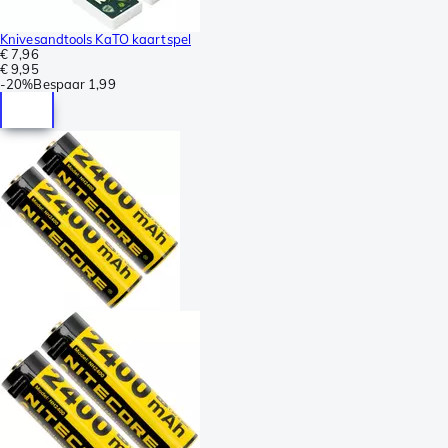
Knivesandtools KaTO kaartspel
€ 7,96
€ 9,95
-
20%
Bespaar
1,99