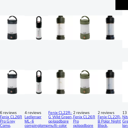
6 reviews
4 reviews
Fenix CL22R-
2 reviews
2 reviews
13 
Fenix CL26R
Ledlenser
G Wild Green,
Fenix CL26R
Fenix CL22R-
Ni
Pro Grey
ML-6
oplaadbare
Pro
B Polar Night
Gr
Camo,
campinglamp
multi-color
oplaadbare
Black,
la