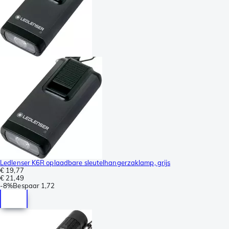
Ledlenser K6R oplaadbare sleutelhangerzaklamp, grijs
€ 19,77
€ 21,49
-
8%
Bespaar
1,72