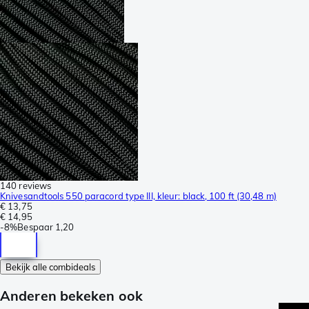
140 reviews
Knivesandtools 550 paracord type III, kleur: black, 100 ft (30,48 m)
€ 13,75
€ 14,95
-
8%
Bespaar
1,20
Bekijk alle combideals
Anderen bekeken ook