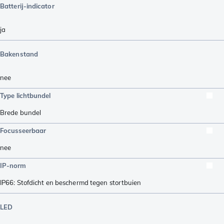
Batterij-indicator
ja
Bakenstand
nee
Type lichtbundel
Brede bundel
Focusseerbaar
nee
IP-norm
IP66: Stofdicht en beschermd tegen stortbuien
LED