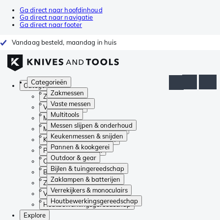
Ga direct naar hoofdinhoud
Ga direct naar navigatie
Ga direct naar footer
Vandaag besteld, maandag in huis
Categorieën
Categorieën
Zakmessen
Zakmessen
Vaste messen
Vaste messen
Multitools
Multitools
Messen slijpen & onderhoud
Messen slijpen & onderhoud
Keukenmessen & snijden
Keukenmessen & snijden
Pannen & kookgerei
Pannen & kookgerei
Outdoor & gear
Outdoor & gear
Bijlen & tuingereedschap
Bijlen & tuingereedschap
Zaklampen & batterijen
Zaklampen & batterijen
Verrekijkers & monoculairs
Verrekijkers & monoculairs
Houtbewerkingsgereedschap
Houtbewerkingsgereedschap
Explore