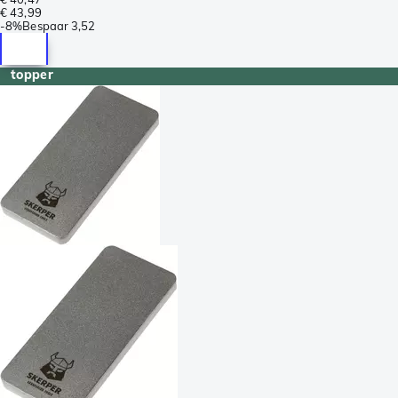
€ 43,99
-
8%
Bespaar
3,52
topper