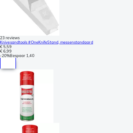
23 reviews
Knivesandtools #OneKnifeStand, messenstandaard
€ 5,59
€ 6,99
-
20%
Bespaar
1,40