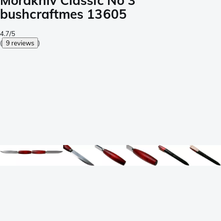
Morakniv Classic No 3
bushcraftmes 13605
4.7/5
(
9 reviews
)