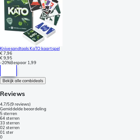
Knivesandtools KaTO kaartspel
€ 7,96
€ 9,95
-
20%
Bespaar
1,99
Bekijk alle combideals
Reviews
4.7/5
(
9 reviews
)
Gemiddelde beoordeling
5 sterren
6
4 sterren
3
3 sterren
0
2 sterren
0
1 ster
0