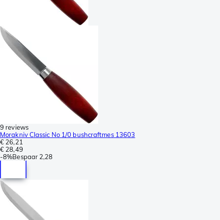
9 reviews
Morakniv Classic No 1/0 bushcraftmes 13603
€ 26,21
€ 28,49
-
8%
Bespaar
2,28