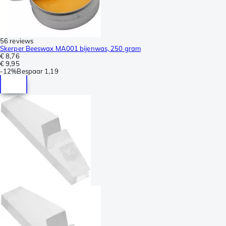
56 reviews
Skerper Beeswax MA001 bijenwas, 250 gram
€ 8,76
€ 9,95
-
12%
Bespaar
1,19