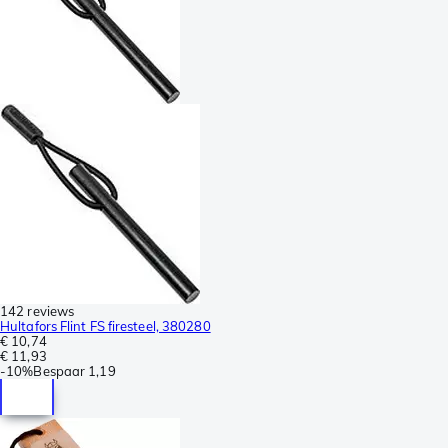
142 reviews
Hultafors Flint FS firesteel, 380280
€ 10,74
€ 11,93
-
10%
Bespaar
1,19