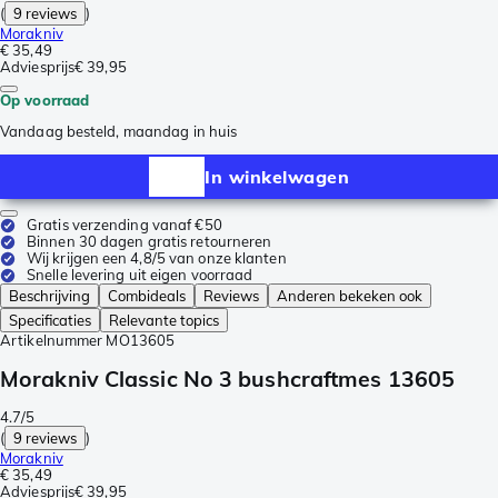
(
9 reviews
)
Morakniv
€ 35,49
Adviesprijs
€ 39,95
Op voorraad
Vandaag besteld, maandag in huis
In winkelwagen
Gratis verzending vanaf €50
Binnen 30 dagen gratis retourneren
Wij krijgen een 4,8/5 van onze klanten
Snelle levering uit eigen voorraad
Beschrijving
Combideals
Reviews
Anderen bekeken ook
Specificaties
Relevante topics
Artikelnummer
MO13605
Morakniv Classic No 3 bushcraftmes 13605
4.7/5
(
9 reviews
)
Morakniv
€ 35,49
Adviesprijs
€ 39,95