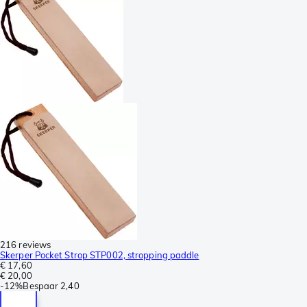
216 reviews
Skerper Pocket Strop STP002, stropping paddle
€ 17,60
€ 20,00
-
12%
Bespaar
2,40