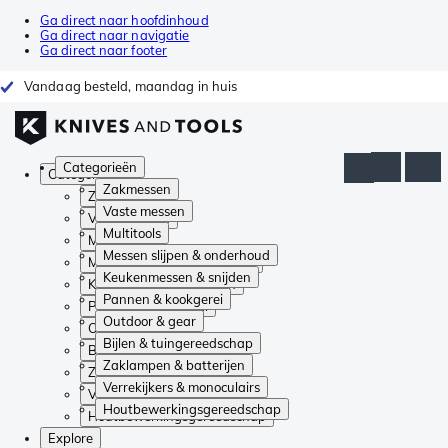
Ga direct naar hoofdinhoud
Ga direct naar navigatie
Ga direct naar footer
Vandaag besteld, maandag in huis
Categorieën
Categorieën
Zakmessen
Zakmessen
Vaste messen
Vaste messen
Multitools
Multitools
Messen slijpen & onderhoud
Messen slijpen & onderhoud
Keukenmessen & snijden
Keukenmessen & snijden
Pannen & kookgerei
Pannen & kookgerei
Outdoor & gear
Outdoor & gear
Bijlen & tuingereedschap
Bijlen & tuingereedschap
Zaklampen & batterijen
Zaklampen & batterijen
Verrekijkers & monoculairs
Verrekijkers & monoculairs
Houtbewerkingsgereedschap
Houtbewerkingsgereedschap
Explore