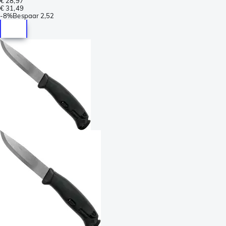
€ 28,97
€ 31,49
-
8%
Bespaar
2,52