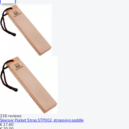
216 reviews
Skerper Pocket Strop STP002, stropping paddle
€ 17,60
€ 20,00