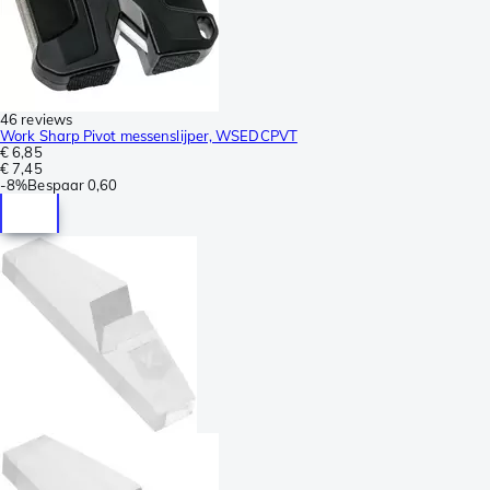
46 reviews
Work Sharp Pivot messenslijper, WSEDCPVT
€ 6,85
€ 7,45
-
8%
Bespaar
0,60