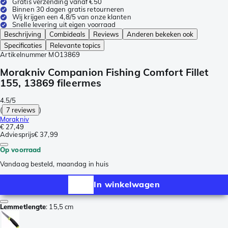
Gratis verzending vanaf €50
Binnen 30 dagen gratis retourneren
Wij krijgen een 4,8/5 van onze klanten
Snelle levering uit eigen voorraad
Beschrijving
Combideals
Reviews
Anderen bekeken ook
Specificaties
Relevante topics
Artikelnummer
MO13869
Morakniv Companion Fishing Comfort Fillet
155, 13869 fileermes
4.5/5
(
7 reviews
)
Morakniv
€ 27,49
Adviesprijs
€ 37,99
Op voorraad
Vandaag besteld, maandag in huis
In winkelwagen
Lemmetlengte
:
15,5 cm