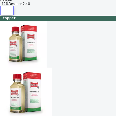
-
12%
Bespaar
2,40
topper