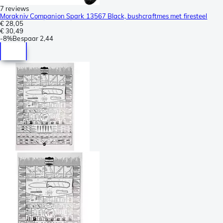
7 reviews
Morakniv Companion Spark 13567 Black, bushcraftmes met firesteel
€ 28,05
€ 30,49
-
8%
Bespaar
2,44