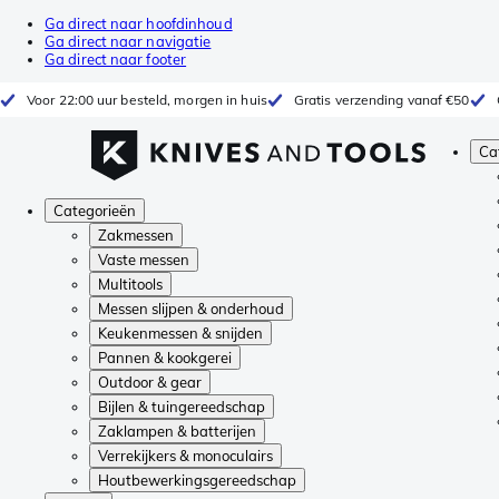
Ga direct naar hoofdinhoud
Ga direct naar navigatie
Ga direct naar footer
Voor 22:00 uur besteld, morgen in huis
Gratis verzending vanaf €50
Ca
Categorieën
Zakmessen
Vaste messen
Multitools
Messen slijpen & onderhoud
Keukenmessen & snijden
Pannen & kookgerei
Outdoor & gear
Bijlen & tuingereedschap
Zaklampen & batterijen
Verrekijkers & monoculairs
Houtbewerkingsgereedschap