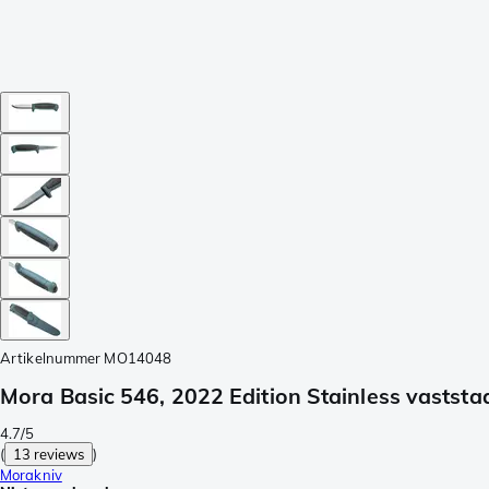
Artikelnummer
MO14048
Mora Basic 546, 2022 Edition Stainless vasts
4.7/5
(
13 reviews
)
Morakniv