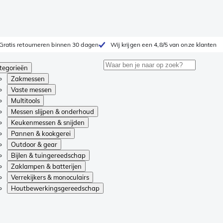
Gratis retourneren binnen 30 dagen
Wij krijgen een 4,8/5 van onze klanten
tegorieën
Zakmessen
Vaste messen
Multitools
Messen slijpen & onderhoud
Keukenmessen & snijden
Pannen & kookgerei
Outdoor & gear
Bijlen & tuingereedschap
Zaklampen & batterijen
Verrekijkers & monoculairs
Houtbewerkingsgereedschap