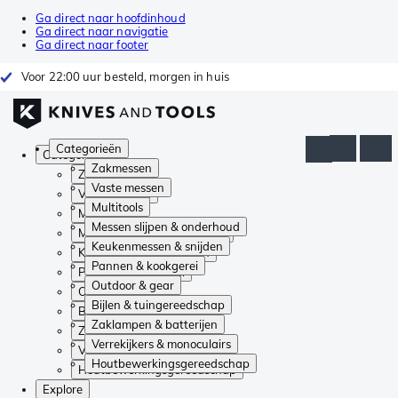
Ga direct naar hoofdinhoud
Ga direct naar navigatie
Ga direct naar footer
Voor 22:00 uur besteld, morgen in huis
Categorieën
Categorieën
Zakmessen
Zakmessen
Vaste messen
Vaste messen
Multitools
Multitools
Messen slijpen & onderhoud
Messen slijpen & onderhoud
Keukenmessen & snijden
Keukenmessen & snijden
Pannen & kookgerei
Pannen & kookgerei
Outdoor & gear
Outdoor & gear
Bijlen & tuingereedschap
Bijlen & tuingereedschap
Zaklampen & batterijen
Zaklampen & batterijen
Verrekijkers & monoculairs
Verrekijkers & monoculairs
Houtbewerkingsgereedschap
Houtbewerkingsgereedschap
Explore