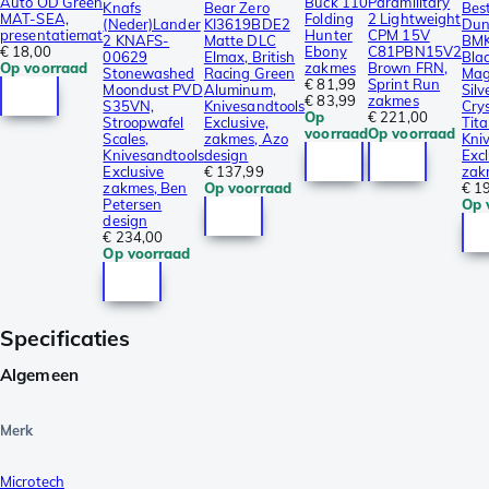
Auto OD Green
Buck 110
Paramilitary
Knafs
Bear Zero
Bes
MAT-SEA,
Folding
2 Lightweight
(Neder)Lander
KI3619BDE2
Dun
presentatiemat
Hunter
CPM 15V
2 KNAFS-
Matte DLC
BMK
€ 18,00
Ebony
C81PBN15V2
00629
Elmax, British
Bla
Op voorraad
zakmes
Brown FRN,
Stonewashed
Racing Green
Mag
€ 81,99
Sprint Run
Moondust PVD
Aluminum,
Silv
€ 83,99
zakmes
S35VN,
Knivesandtools
Crys
Op
€ 221,00
Stroopwafel
Exclusive,
Tit
voorraad
Op voorraad
Scales,
zakmes, Azo
Kni
Knivesandtools
design
Excl
Exclusive
€ 137,99
zak
zakmes, Ben
Op voorraad
€ 1
Petersen
Op 
design
€ 234,00
Op voorraad
Specificaties
Algemeen
Merk
Microtech