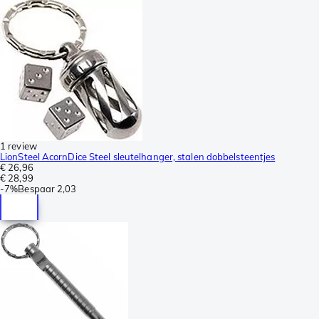
1 review
LionSteel AcornDice Steel sleutelhanger, stalen dobbelsteentjes
€ 26,96
€ 28,99
-
7%
Bespaar
2,03