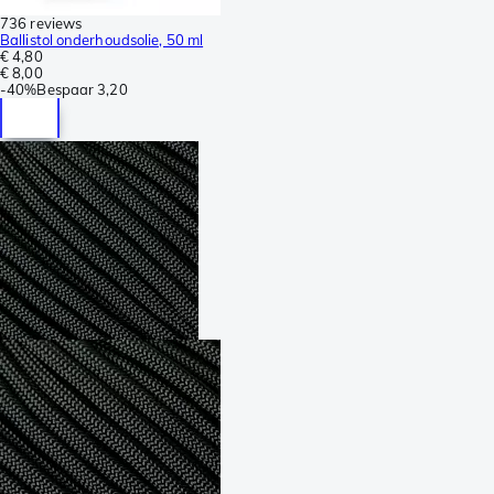
736 reviews
Ballistol onderhoudsolie, 50 ml
€ 4,80
€ 8,00
-
40%
Bespaar
3,20