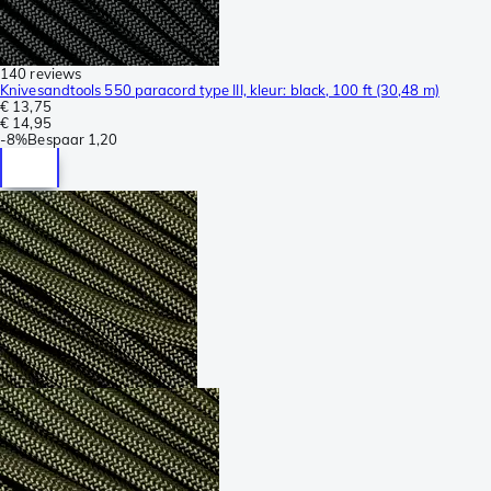
140 reviews
Knivesandtools 550 paracord type III, kleur: black, 100 ft (30,48 m)
€ 13,75
€ 14,95
-
8%
Bespaar
1,20