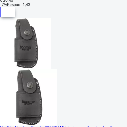
€ 20,49
-
7%
Bespaar
1,43