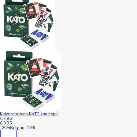
Knivesandtools KaTO kaartspel
€ 7,96
€ 9,95
-
20%
Bespaar
1,99