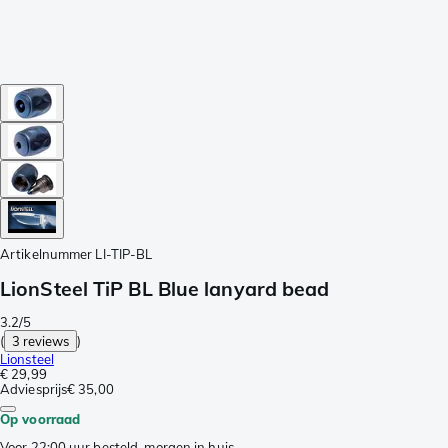
Artikelnummer
LI-TIP-BL
LionSteel TiP BL Blue lanyard bead
3.2/5
(
3 reviews
)
Lionsteel
€ 29,99
Adviesprijs
€ 35,00
Op voorraad
Voor 22:00 uur besteld, morgen in huis