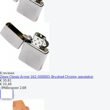
6 reviews
Zippo Classic Armor 162-000003, Brushed Chrome, aansteker
€ 30,81
€ 33,49
-
8%
Bespaar
2,68