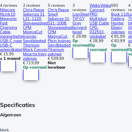
4 reviews
2 reviews
5 reviews
3
WakaWaka
593
4
Nitecore
Chris Reeve
Chris Reeve
reviews
Connect
reviews
r
NLink10
Sebenza 31,
Small
LionSteel
PRO
Buck 110
Li
Magnetic
L31-1220,
Sebenza 31,
TiP GY
Multiplug
Folding
Th
Fast
Stonewashed
S31-1008,
Grey
USB Cable
Hunter
bl
Charging
CPM
Stonewashed
lanyard
CP0-
Ebony
ti
Cable,
MagnaCut
CPM
bead
032501,
zakmes
in
magnetische
Insingo,
MagnaCut,
€ 29,99
reiskabel
€ 81,99
sl
USB-C naar
Sandblasted
Plain Insingo,
Op
€ 28,99
€ 83,99
z
USB-C
Titanium,
Sandblasted
voorraad
Op
Op
€
oplaadkabel
Black Canvas
Titanium
voorraad
voorraad
O
€ 15,95
Micarta Inlay,
zakmes
v
± 1 maand
zakmes
€ 509,99
€ 719,99
Niet
Op voorraad
leverbaar
Specificaties
Algemeen
Merk