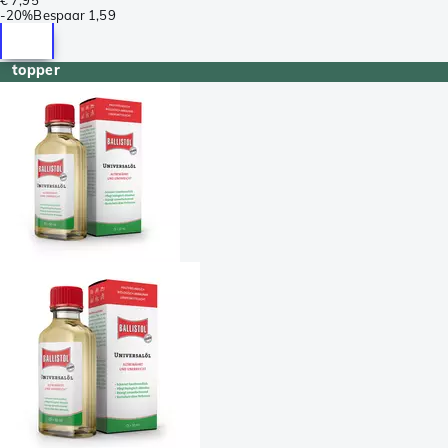
-
20%
Bespaar
1,59
topper