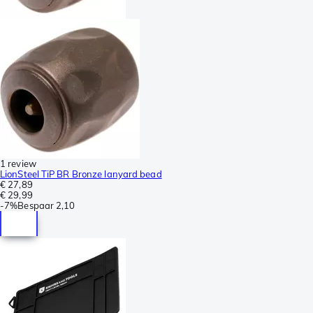
1 review
LionSteel TiP BR Bronze lanyard bead
€ 27,89
€ 29,99
-
7%
Bespaar
2,10