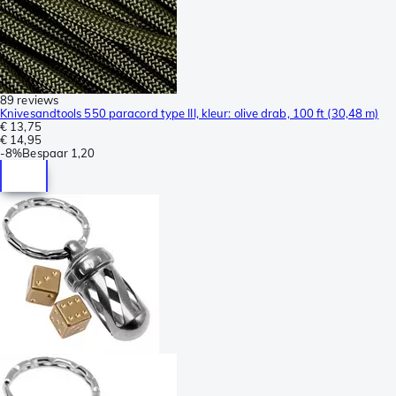
89 reviews
Knivesandtools 550 paracord type III, kleur: olive drab, 100 ft (30,48 m)
€ 13,75
€ 14,95
-
8%
Bespaar
1,20