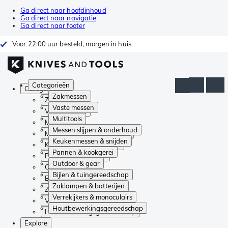
Ga direct naar hoofdinhoud
Ga direct naar navigatie
Ga direct naar footer
Voor 22:00 uur besteld, morgen in huis
Categorieën
Categorieën
Zakmessen
Zakmessen
Vaste messen
Vaste messen
Multitools
Multitools
Messen slijpen & onderhoud
Messen slijpen & onderhoud
Keukenmessen & snijden
Keukenmessen & snijden
Pannen & kookgerei
Pannen & kookgerei
Outdoor & gear
Outdoor & gear
Bijlen & tuingereedschap
Bijlen & tuingereedschap
Zaklampen & batterijen
Zaklampen & batterijen
Verrekijkers & monoculairs
Verrekijkers & monoculairs
Houtbewerkingsgereedschap
Houtbewerkingsgereedschap
Explore