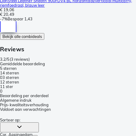
LionSteel Leather Sheath 900FDV4 BL horizontaal/verticaal multicarry,
riemfoedraal, blauw leer
€ 19,06
€ 20,49
-
7%
Bespaar
1,43
Bekijk alle combideals
Reviews
3.2/5
(
3 reviews
)
Gemiddelde beoordeling
5 sterren
1
4 sterren
0
3 sterren
1
2 sterren
1
1 ster
0
Beoordeling per onderdeel
Algemene indruk
Prijs-kwaliteitsverhouding
Voldoet aan verwachtingen
Sorteer op
:
Cor
, Appingedam