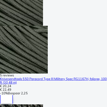
5 reviews
Knivesandtools 550 Paracord Type III Military Spec RG1167H, foliage, 100
ft (30,48 m)
€ 20,24
€ 22,49
-
10%
Bespaar
2,25