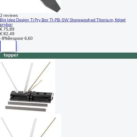
2 reviews
Big Idea Design Ti Pry Bar TI-PB-SW Stonewashed Titanium, fidget
prybar
€ 75,89
€ 82,49
-
8%
Bespaar
6,60
topper