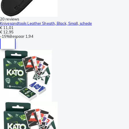
20 reviews
Knivesandtools Leather Sheath, Black, Small, schede
€ 11,01
€ 12,95
-
15%
Bespaar
1,94