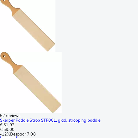
52 reviews
Skerper Paddle Strop STP001, glad, stropping paddle
€ 51,92
€ 59,00
-
12%
Bespaar
7,08