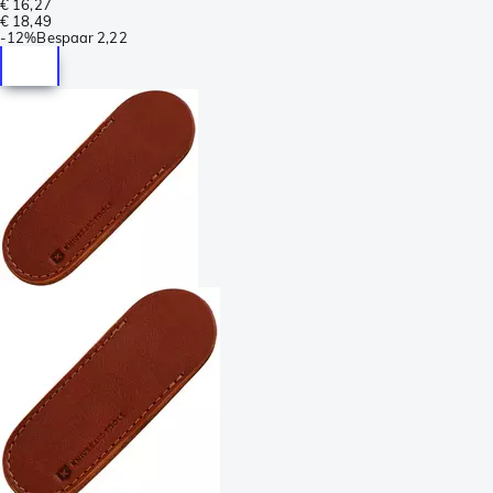
€ 16,27
€ 18,49
-
12%
Bespaar
2,22