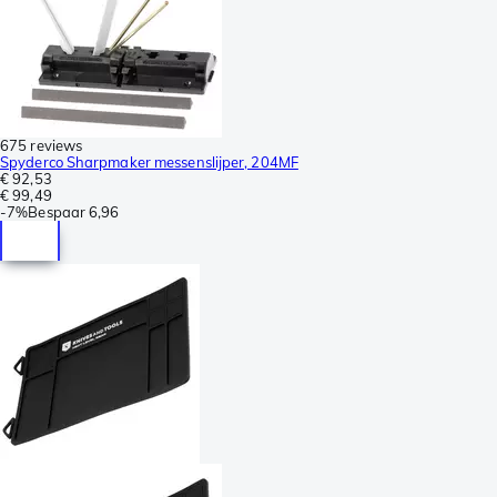
675 reviews
Spyderco Sharpmaker messenslijper, 204MF
€ 92,53
€ 99,49
-
7%
Bespaar
6,96