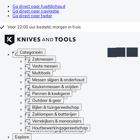
Ga direct naar hoofdinhoud
Ga direct naar navigatie
Ga direct naar footer
Voor 22:00 uur besteld, morgen in huis
Categorieën
Categorieën
Zakmessen
Zakmessen
Vaste messen
Vaste messen
Multitools
Multitools
Messen slijpen & onderhoud
Messen slijpen & onderhoud
Keukenmessen & snijden
Keukenmessen & snijden
Pannen & kookgerei
Pannen & kookgerei
Outdoor & gear
Outdoor & gear
Bijlen & tuingereedschap
Bijlen & tuingereedschap
Zaklampen & batterijen
Zaklampen & batterijen
Verrekijkers & monoculairs
Verrekijkers & monoculairs
Houtbewerkingsgereedschap
Houtbewerkingsgereedschap
Explore