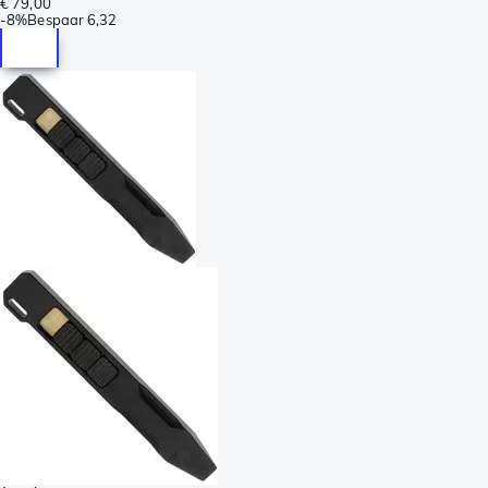
€ 79,00
-
8%
Bespaar
6,32