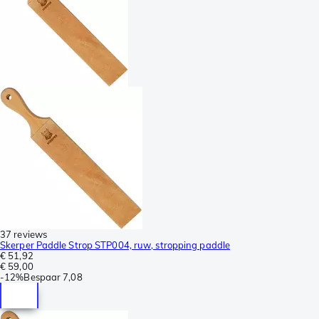
37 reviews
Skerper Paddle Strop STP004, ruw, stropping paddle
€ 51,92
€ 59,00
-
12%
Bespaar
7,08