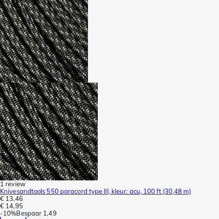
1 review
Knivesandtools 550 paracord type III, kleur: acu, 100 ft (30,48 m)
€ 13,46
€ 14,95
-
10%
Bespaar
1,49