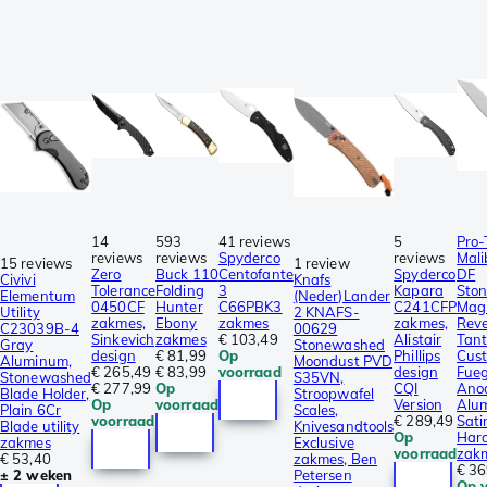
14
593
41 reviews
5
Pro-
reviews
reviews
Spyderco
reviews
Mali
15 reviews
1 review
Zero
Buck 110
Centofante
Spyderco
DF
Civivi
Knafs
Tolerance
Folding
3
Kapara
Sto
Elementum
(Neder)Lander
0450CF
Hunter
C66PBK3
C241CFP
Mag
Utility
2 KNAFS-
zakmes,
Ebony
zakmes
zakmes,
Reve
C23039B-4
00629
Sinkevich
zakmes
€ 103,49
Alistair
Tant
Gray
Stonewashed
design
€ 81,99
Op
Phillips
Cus
Aluminum,
Moondust PVD
€ 265,49
€ 83,99
voorraad
design
Fue
Stonewashed
S35VN,
€ 277,99
Op
CQI
Ano
Blade Holder,
Stroopwafel
Op
voorraad
Version
Alu
Plain 6Cr
Scales,
voorraad
€ 289,49
Sati
Blade utility
Knivesandtools
Op
Har
zakmes
Exclusive
voorraad
zak
€ 53,40
zakmes, Ben
€ 36
± 2 weken
Petersen
Op 