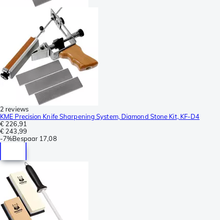
2 reviews
KME Precision Knife Sharpening System, Diamond Stone Kit, KF-D4
€ 226,91
€ 243,99
-
7%
Bespaar
17,08