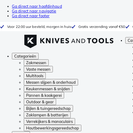
Ga direct naar hoofdinhoud
Ga direct naar navigatie
Ga direct naar footer
Voor 22:00 uur besteld, morgen in huis
Gratis verzending vanaf €50
Ca
Categorieën
Zakmessen
Vaste messen
Multitools
Messen slijpen & onderhoud
Keukenmessen & snijden
Pannen & kookgerei
Outdoor & gear
Bijlen & tuingereedschap
Zaklampen & batterijen
Verrekijkers & monoculairs
Houtbewerkingsgereedschap