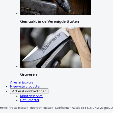
Gemaakt in de Verenigde Staten
Graveren
Alles in Explore
Nieuwste producten
Acties & aanbiedingen
Klantenservice
Get Smarter
Home
Vaste messen
Bushcraft messen
Leatherman Rustle 833416 CPM MagnaCut, 