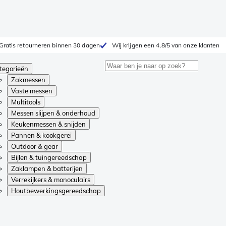
Gratis retourneren binnen 30 dagen
Wij krijgen een 4,8/5 van onze klanten
tegorieën
Zakmessen
Vaste messen
Multitools
Messen slijpen & onderhoud
Keukenmessen & snijden
Pannen & kookgerei
Outdoor & gear
Bijlen & tuingereedschap
Zaklampen & batterijen
Verrekijkers & monoculairs
Houtbewerkingsgereedschap