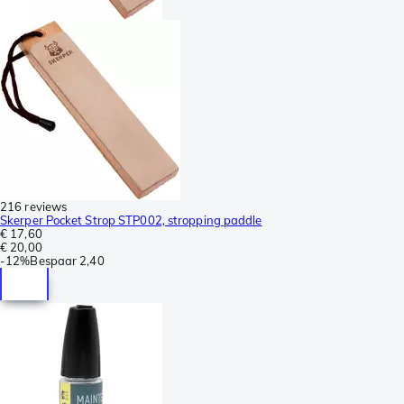
216 reviews
Skerper Pocket Strop STP002, stropping paddle
€ 17,60
€ 20,00
-
12%
Bespaar
2,40