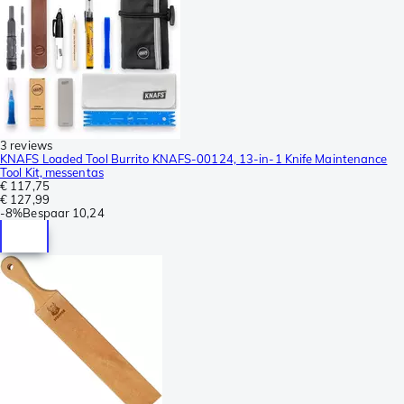
3 reviews
KNAFS Loaded Tool Burrito KNAFS-00124, 13-in-1 Knife Maintenance
Tool Kit, messentas
€ 117,75
€ 127,99
-
8%
Bespaar
10,24