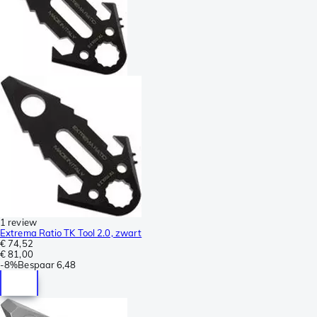
1 review
Extrema Ratio TK Tool 2.0, zwart
€ 74,52
€ 81,00
-
8%
Bespaar
6,48