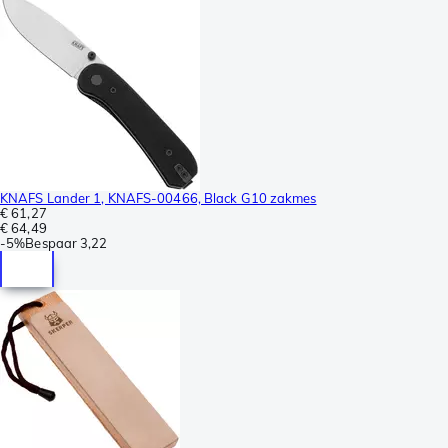
KNAFS Lander 1, KNAFS-00466, Black G10 zakmes
€ 61,27
€ 64,49
-
5%
Bespaar
3,22