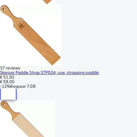
37 reviews
Skerper Paddle Strop STP004, ruw, stropping paddle
€ 51,92
€ 59,00
-
12%
Bespaar
7,08