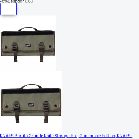
-
8%
Bespaar
6,60
KNAFS Burrito Grande Knife Storage Roll, Guacamole Edition, KNAFS-