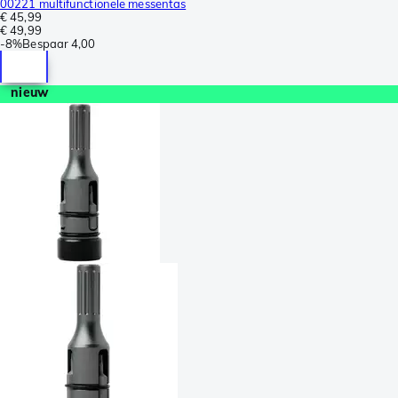
00221 multifunctionele messentas
€ 45,99
€ 49,99
-
8%
Bespaar
4,00
nieuw