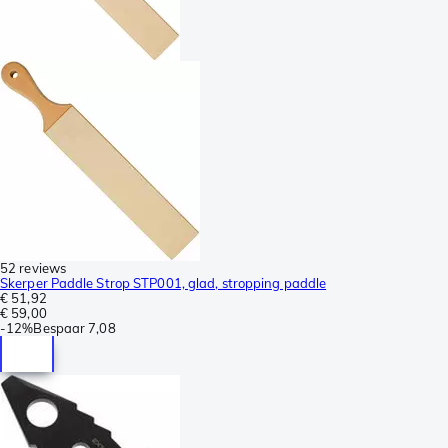
52 reviews
Skerper Paddle Strop STP001, glad, stropping paddle
€ 51,92
€ 59,00
-
12%
Bespaar
7,08