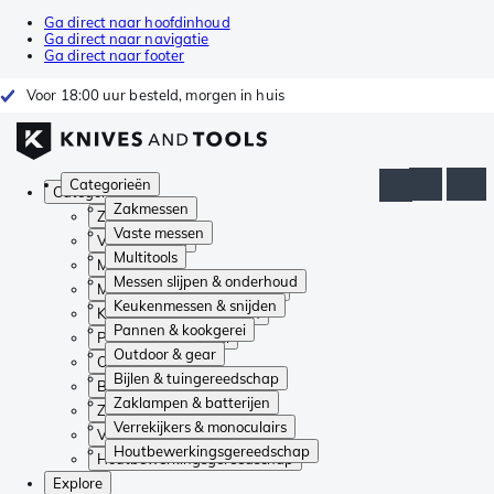
Ga direct naar hoofdinhoud
Ga direct naar navigatie
Ga direct naar footer
Voor 18:00 uur besteld, morgen in huis
Categorieën
Categorieën
Zakmessen
Zakmessen
Vaste messen
Vaste messen
Multitools
Multitools
Messen slijpen & onderhoud
Messen slijpen & onderhoud
Keukenmessen & snijden
Keukenmessen & snijden
Pannen & kookgerei
Pannen & kookgerei
Outdoor & gear
Outdoor & gear
Bijlen & tuingereedschap
Bijlen & tuingereedschap
Zaklampen & batterijen
Zaklampen & batterijen
Verrekijkers & monoculairs
Verrekijkers & monoculairs
Houtbewerkingsgereedschap
Houtbewerkingsgereedschap
Explore