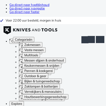
Ga direct naar hoofdinhoud
Ga direct naar navigatie
Ga direct naar footer
Voor 22:00 uur besteld, morgen in huis
Categorieën
Categorieën
Zakmessen
Zakmessen
Vaste messen
Vaste messen
Multitools
Multitools
Messen slijpen & onderhoud
Messen slijpen & onderhoud
Keukenmessen & snijden
Keukenmessen & snijden
Pannen & kookgerei
Pannen & kookgerei
Outdoor & gear
Outdoor & gear
Bijlen & tuingereedschap
Bijlen & tuingereedschap
Zaklampen & batterijen
Zaklampen & batterijen
Verrekijkers & monoculairs
Verrekijkers & monoculairs
Houtbewerkingsgereedschap
Houtbewerkingsgereedschap
Explore