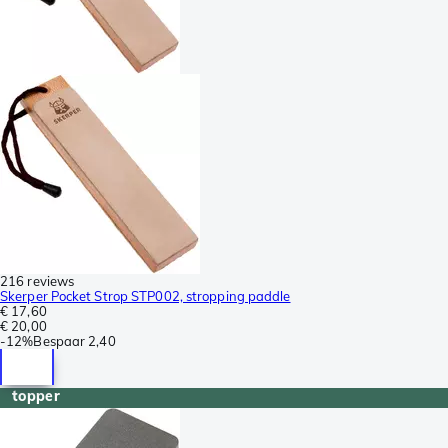
216 reviews
Skerper Pocket Strop STP002, stropping paddle
€ 17,60
€ 20,00
-
12%
Bespaar
2,40
topper