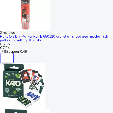
2 reviews
Hultafors Dry Marker Refills 650120 grafiet grijs rood geel, mechanisch
potlood navulling, 10 stuks
€ 6,55
€ 7,04
-
7%
Bespaar
0,49