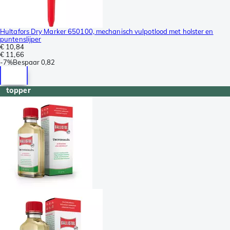
Hultafors Dry Marker 650100, mechanisch vulpotlood met holster en
puntenslijper
€ 10,84
€ 11,66
-
7%
Bespaar
0,82
topper