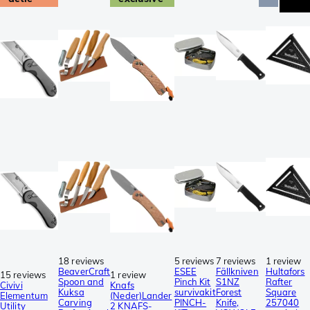
18 reviews
5 reviews
7 reviews
1 review
BeaverCraft
ESEE
Fällkniven
Hultafors
15 reviews
1 review
Spoon and
Pinch Kit
S1NZ
Rafter
Civivi
Knafs
Kuksa
survivakit
Forest
Square
Elementum
(Neder)Lander
Carving
PINCH-
Knife,
257040
Utility
2 KNAFS-