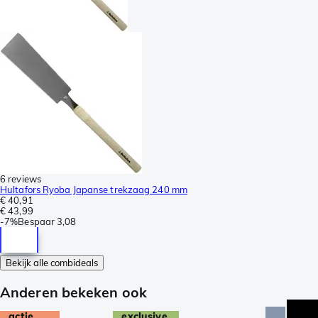
6 reviews
Hultafors Ryoba Japanse trekzaag 240 mm
€ 40,91
€ 43,99
-
7%
Bespaar
3,08
Bekijk alle combideals
Anderen bekeken ook
actie
exclusive