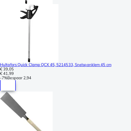
Hultafors Quick Clamp QCX 45, 5214533, Snelspanklem 45 cm
€ 39,05
€ 41,99
-
7%
Bespaar
2,94