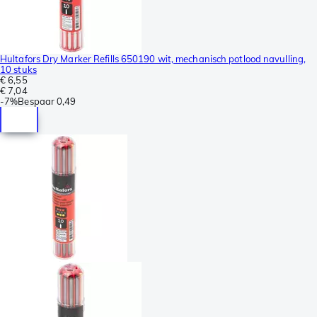
Hultafors Dry Marker Refills 650190 wit, mechanisch potlood navulling,
10 stuks
€ 6,55
€ 7,04
-
7%
Bespaar
0,49