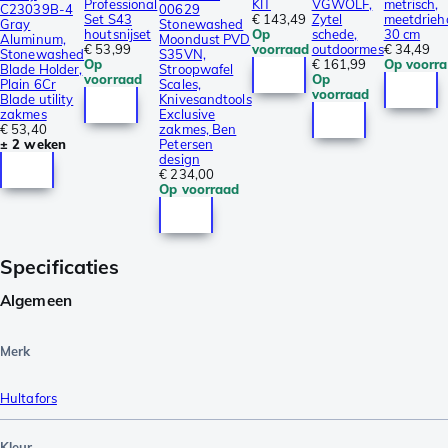
Professional
KIT
VGWOLF,
metrisch,
C23039B-4
00629
Set S43
€ 143,49
Zytel
meetdrieh
Gray
Stonewashed
houtsnijset
Op
schede,
30 cm
Aluminum,
Moondust PVD
€ 53,99
voorraad
outdoormes
€ 34,49
Stonewashed
S35VN,
Op
€ 161,99
Op voorr
Blade Holder,
Stroopwafel
voorraad
Op
Plain 6Cr
Scales,
voorraad
Blade utility
Knivesandtools
zakmes
Exclusive
€ 53,40
zakmes, Ben
± 2 weken
Petersen
design
€ 234,00
Op voorraad
Specificaties
Algemeen
Merk
Hultafors
Kleur