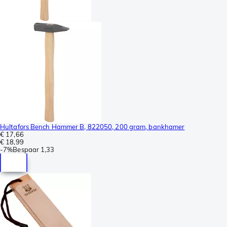
Hultafors Bench Hammer B, 822050, 200 gram, bankhamer
€ 17,66
€ 18,99
-
7%
Bespaar
1,33