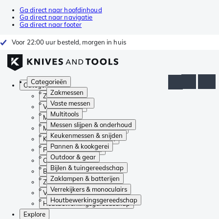
Ga direct naar hoofdinhoud
Ga direct naar navigatie
Ga direct naar footer
Voor 22:00 uur besteld, morgen in huis
Categorieën
Categorieën
Zakmessen
Zakmessen
Vaste messen
Vaste messen
Multitools
Multitools
Messen slijpen & onderhoud
Messen slijpen & onderhoud
Keukenmessen & snijden
Keukenmessen & snijden
Pannen & kookgerei
Pannen & kookgerei
Outdoor & gear
Outdoor & gear
Bijlen & tuingereedschap
Bijlen & tuingereedschap
Zaklampen & batterijen
Zaklampen & batterijen
Verrekijkers & monoculairs
Verrekijkers & monoculairs
Houtbewerkingsgereedschap
Houtbewerkingsgereedschap
Explore