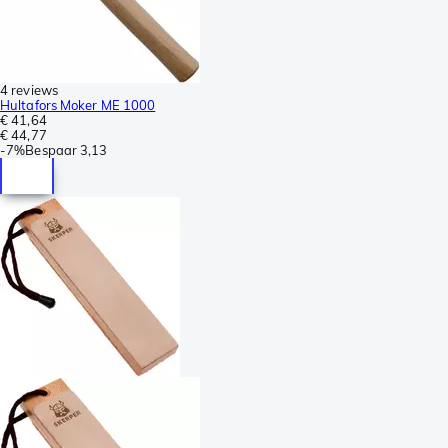
4 reviews
Hultafors Moker ME 1000
€ 41,64
€ 44,77
-
7%
Bespaar
3,13