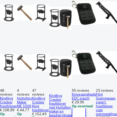
48
4
47
55 reviews
25 reviews
reviews
reviews
reviews
Knivesandtools
Flint
Kindling
Kindling
Hultafors
Kindling
EDC pouch
Spanmesser,
Cracker
Cracker
Moker
Cracker
€ 29,95
zwart,
houtklover
houtklover
ME 1000
King
Op voorraad
houtklover
met Hultafors
€ 108,99
€ 44,77
houtklover
voor
moker en
Op
Op
€ 152,49
aanmaakhou
beschermhoes