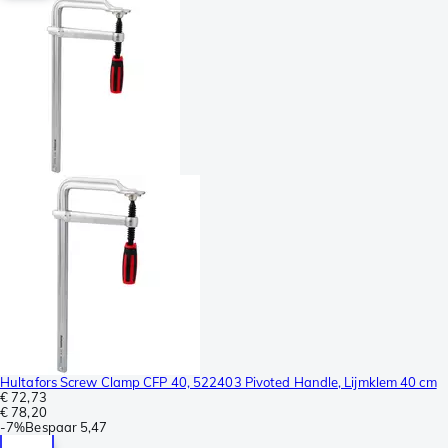
Hultafors Screw Clamp CFP 40, 522403 Pivoted Handle, Lijmklem 40 cm
€ 72,73
€ 78,20
-
7%
Bespaar
5,47