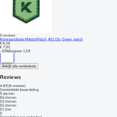
5 reviews
Knivesandtools #MatchPatch, #01 OG-Green, patch
€ 6,36
€ 7,95
-
20%
Bespaar
1,59
Bekijk alle combideals
Reviews
4.9/5
(
6 reviews
)
Gemiddelde beoordeling
5 sterren
6
4 sterren
0
3 sterren
0
2 sterren
0
1 ster
0