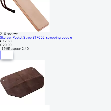
216 reviews
Skerper Pocket Strop STP002, stropping paddle
€ 17,60
€ 20,00
-
12%
Bespaar
2,40