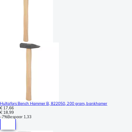
Hultafors Bench Hammer B, 822050, 200 gram, bankhamer
€ 17,66
€ 18,99
-
7%
Bespaar
1,33