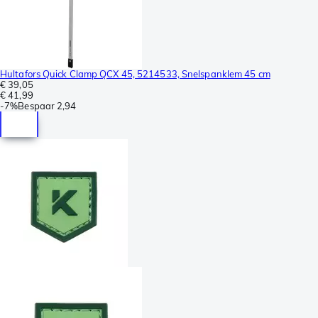
Hultafors Quick Clamp QCX 45, 5214533, Snelspanklem 45 cm
€ 39,05
€ 41,99
-
7%
Bespaar
2,94