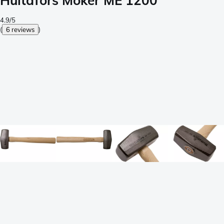
Hultafors Moker ME 1200
4.9/5
(
6 reviews
)