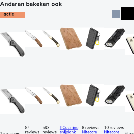
Anderen bekeken ook
actie
bu
84
593
Il Cucinino
8 reviews
10 reviews
reviews
reviews
snijplank
Nitecore
Nitecore
15 reviews
6 re