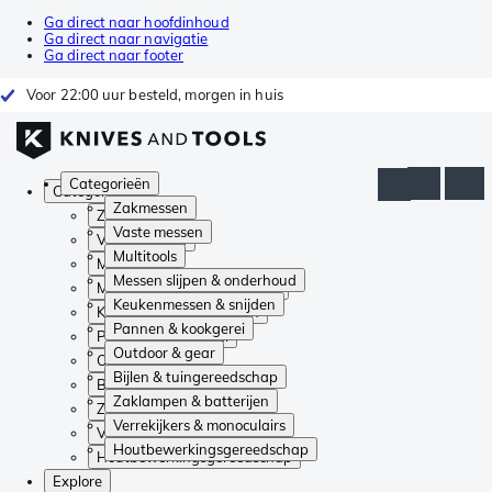
Ga direct naar hoofdinhoud
Ga direct naar navigatie
Ga direct naar footer
Voor 22:00 uur besteld, morgen in huis
Categorieën
Categorieën
Zakmessen
Zakmessen
Vaste messen
Vaste messen
Multitools
Multitools
Messen slijpen & onderhoud
Messen slijpen & onderhoud
Keukenmessen & snijden
Keukenmessen & snijden
Pannen & kookgerei
Pannen & kookgerei
Outdoor & gear
Outdoor & gear
Bijlen & tuingereedschap
Bijlen & tuingereedschap
Zaklampen & batterijen
Zaklampen & batterijen
Verrekijkers & monoculairs
Verrekijkers & monoculairs
Houtbewerkingsgereedschap
Houtbewerkingsgereedschap
Explore