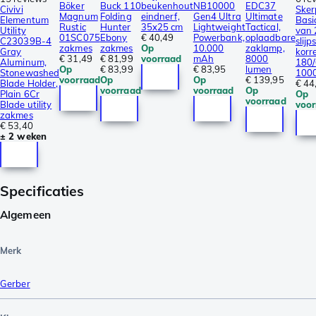
Böker
Buck 110
beukenhout
NB10000
EDC37
Civivi
Sker
Magnum
Folding
eindnerf,
Gen4 Ultra
Ultimate
Elementum
Basi
Rustic
Hunter
35x25 cm
Lightweight
Tactical,
Utility
van 
01SC075
Ebony
€ 40,49
Powerbank,
oplaadbare
C23039B-4
slijp
zakmes
zakmes
Op
10.000
zaklamp,
Gray
korre
€ 31,49
€ 81,99
voorraad
mAh
8000
Aluminum,
180/
Op
€ 83,99
€ 83,95
lumen
Stonewashed
100
voorraad
Op
Op
€ 139,95
Blade Holder,
€ 44
voorraad
voorraad
Op
Plain 6Cr
Op
voorraad
Blade utility
voor
zakmes
€ 53,40
± 2 weken
Specificaties
Algemeen
Merk
Gerber