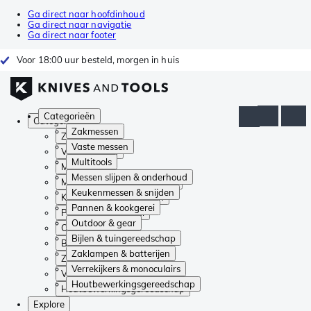
Ga direct naar hoofdinhoud
Ga direct naar navigatie
Ga direct naar footer
Voor 18:00 uur besteld, morgen in huis
Categorieën
Categorieën
Zakmessen
Zakmessen
Vaste messen
Vaste messen
Multitools
Multitools
Messen slijpen & onderhoud
Messen slijpen & onderhoud
Keukenmessen & snijden
Keukenmessen & snijden
Pannen & kookgerei
Pannen & kookgerei
Outdoor & gear
Outdoor & gear
Bijlen & tuingereedschap
Bijlen & tuingereedschap
Zaklampen & batterijen
Zaklampen & batterijen
Verrekijkers & monoculairs
Verrekijkers & monoculairs
Houtbewerkingsgereedschap
Houtbewerkingsgereedschap
Explore