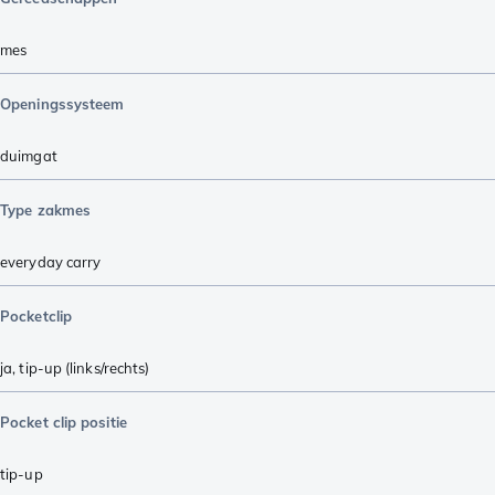
mes
Openingssysteem
duimgat
Type zakmes
everyday carry
Pocketclip
ja, tip-up (links/rechts)
Pocket clip positie
tip-up