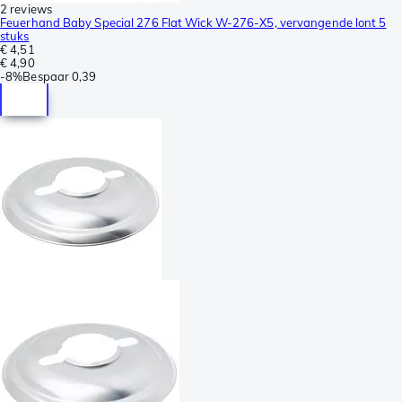
2 reviews
Feuerhand Baby Special 276 Flat Wick W-276-X5, vervangende lont 5
stuks
€ 4,51
€ 4,90
-
8%
Bespaar
0,39