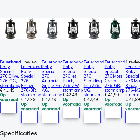
Feuerhand
1 review
Feuerhand
Feuerhand
Feuerhand
Feuerhand
1 revie
Baby
Feuerhand
Baby
Baby
Baby
Baby
Feuerh
Special
Baby
Special
Special
Special
Special
Baby
276 Olive,
Special
276
276 Jet
276
276 Moss
Special
276-OG,
276
Antraciet
Black,
Sparkling
Green,
276 Ma
stormlamp
Bronze,
Grijs, 276-
276-ZW,
Iron 276-
276-GR,
Black,
€ 41,49
276-BR,
AG,
stormlamp
MG,
stormlamp
276-MZ
Op
stormlamp
stormlamp
€ 42,49
stormlamp
€ 41,99
storml
voorraad
€ 42,99
€ 42,49
Op
€ 42,49
Op
€ 41,9
Op
Op
voorraad
Op
voorraad
Op
voorraad
voorraad
voorraad
voorra
Specificaties