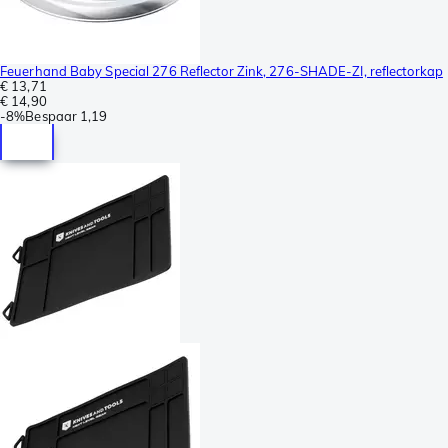
Feuerhand Baby Special 276 Reflector Zink, 276-SHADE-ZI, reflectorkap
€ 13,71
€ 14,90
-
8%
Bespaar
1,19