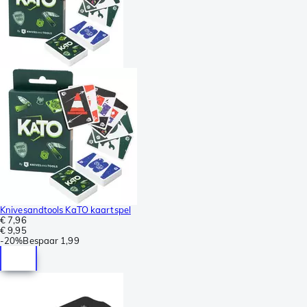
Knivesandtools KaTO kaartspel
€ 7,96
€ 9,95
-
20%
Bespaar
1,99