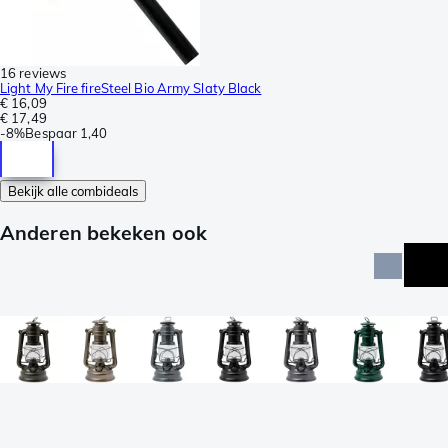
16 reviews
Light My Fire fireSteel Bio Army Slaty Black
€ 16,09
€ 17,49
-
8%
Bespaar
1,40
Bekijk alle combideals
Anderen bekeken ook