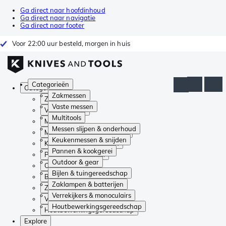
Ga direct naar hoofdinhoud
Ga direct naar navigatie
Ga direct naar footer
Voor 22:00 uur besteld, morgen in huis
Categorieën
Categorieën
Zakmessen
Zakmessen
Vaste messen
Vaste messen
Multitools
Multitools
Messen slijpen & onderhoud
Messen slijpen & onderhoud
Keukenmessen & snijden
Keukenmessen & snijden
Pannen & kookgerei
Pannen & kookgerei
Outdoor & gear
Outdoor & gear
Bijlen & tuingereedschap
Bijlen & tuingereedschap
Zaklampen & batterijen
Zaklampen & batterijen
Verrekijkers & monoculairs
Verrekijkers & monoculairs
Houtbewerkingsgereedschap
Houtbewerkingsgereedschap
Explore