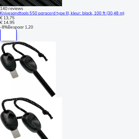
140 reviews
Knivesandtools 550 paracord type III, kleur: black, 100 ft (30,48 m)
€ 13,75
€ 14,95
-
8%
Bespaar
1,20