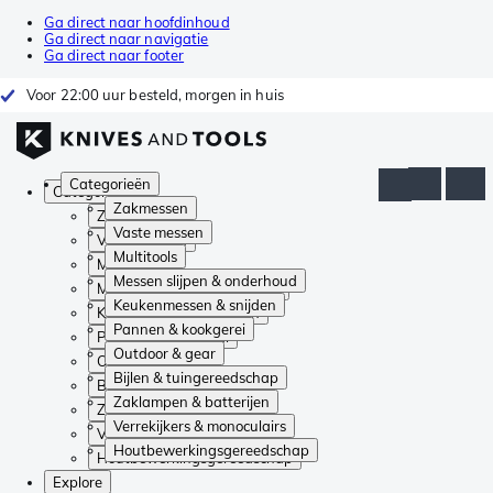
Ga direct naar hoofdinhoud
Ga direct naar navigatie
Ga direct naar footer
Voor 22:00 uur besteld, morgen in huis
Categorieën
Categorieën
Zakmessen
Zakmessen
Vaste messen
Vaste messen
Multitools
Multitools
Messen slijpen & onderhoud
Messen slijpen & onderhoud
Keukenmessen & snijden
Keukenmessen & snijden
Pannen & kookgerei
Pannen & kookgerei
Outdoor & gear
Outdoor & gear
Bijlen & tuingereedschap
Bijlen & tuingereedschap
Zaklampen & batterijen
Zaklampen & batterijen
Verrekijkers & monoculairs
Verrekijkers & monoculairs
Houtbewerkingsgereedschap
Houtbewerkingsgereedschap
Explore