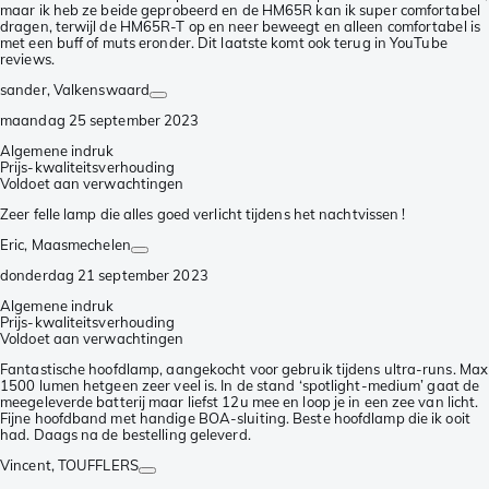
maar ik heb ze beide geprobeerd en de HM65R kan ik super comfortabel
dragen, terwijl de HM65R-T op en neer beweegt en alleen comfortabel is
met een buff of muts eronder. Dit laatste komt ook terug in YouTube
reviews.
sander
, Valkenswaard
maandag 25 september 2023
Algemene indruk
Prijs-kwaliteitsverhouding
Voldoet aan verwachtingen
Zeer felle lamp die alles goed verlicht tijdens het nachtvissen !
Eric
, Maasmechelen
donderdag 21 september 2023
Algemene indruk
Prijs-kwaliteitsverhouding
Voldoet aan verwachtingen
Fantastische hoofdlamp, aangekocht voor gebruik tijdens ultra-runs. Max
1500 lumen hetgeen zeer veel is. In de stand ‘spotlight-medium’ gaat de
meegeleverde batterij maar liefst 12u mee en loop je in een zee van licht.
Fijne hoofdband met handige BOA-sluiting. Beste hoofdlamp die ik ooit
had. Daags na de bestelling geleverd.
Vincent
, TOUFFLERS