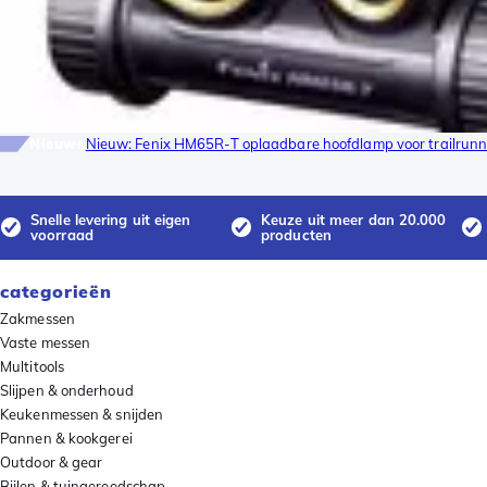
Nieuws
Nieuw: Fenix HM65R-T oplaadbare hoofdlamp voor trailrunn
Snelle levering uit eigen
Keuze uit meer dan 20.000
voorraad
producten
categorieën
Zakmessen
Vaste messen
Multitools
Slijpen & onderhoud
Keukenmessen & snijden
Pannen & kookgerei
Outdoor & gear
Bijlen & tuingereedschap