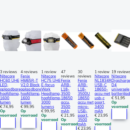
3 reviews
4 reviews
1 review
47
30
1 review
19 review
Nitecore
Fenix
Nitecore
reviews
reviews
Nitecore
Nitecore
HC60 UHE
HM65R-T
HC75 UHE
Fenix
Fenix
NL1834R
Digicharg
LED,
V2.0 Black,
E-focus
ARB-
ARB-
USB-C
D4
oplaadbare
oplaadbare
Work
L18-
L18-
18650-
universele
hoofdlamp,
hoofdlamp,
Headlamp,
3500
3500U
accu met
batterijla
1600
1600
hoofdlamp,
18650
18650
usb-c
€ 51,95
lumen
lumen
3000
accu,
accu met
poort,
Op
€ 74,95
€ 99,95
lumens
3500
micro-
3400
voorraad
Op
Op
€ 99,95
mAh
USB-
mAh
voorraad
voorraad
Op
€ 21,95
poort,
€ 23,95
voorraad
Op
3500
Op
voorraad
mAh
voorraad
€ 23,95