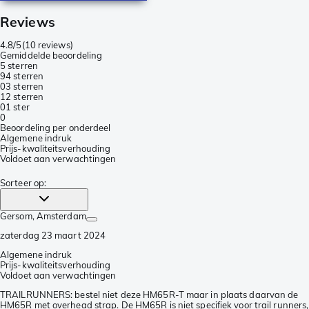
Reviews
4.8/5
(
10 reviews
)
Gemiddelde beoordeling
5 sterren
9
4 sterren
0
3 sterren
1
2 sterren
0
1 ster
0
Beoordeling per onderdeel
Algemene indruk
Prijs-kwaliteitsverhouding
Voldoet aan verwachtingen
Sorteer op
:
Gersom
, Amsterdam
zaterdag 23 maart 2024
Algemene indruk
Prijs-kwaliteitsverhouding
Voldoet aan verwachtingen
TRAILRUNNERS: bestel niet deze HM65R-T maar in plaats daarvan de
HM65R met overhead strap. De HM65R is niet specifiek voor trail runners,