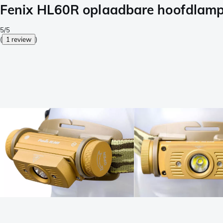
Fenix HL60R oplaadbare hoofdlamp,
5/5
(
1 review
)