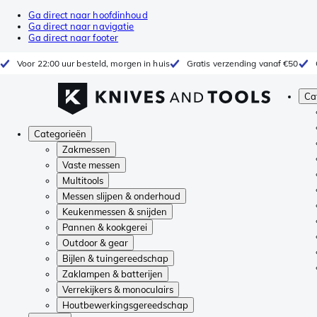
Ga direct naar hoofdinhoud
Ga direct naar navigatie
Ga direct naar footer
Voor 22:00 uur besteld, morgen in huis
Gratis verzending vanaf €50
Ca
Categorieën
Zakmessen
Vaste messen
Multitools
Messen slijpen & onderhoud
Keukenmessen & snijden
Pannen & kookgerei
Outdoor & gear
Bijlen & tuingereedschap
Zaklampen & batterijen
Verrekijkers & monoculairs
Houtbewerkingsgereedschap