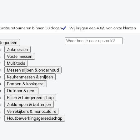
Gratis retourneren binnen 30 dagen
Wij krijgen een 4,8/5 van onze klanten
tegorieën
Zakmessen
Vaste messen
Multitools
Messen slijpen & onderhoud
Keukenmessen & snijden
Pannen & kookgerei
Outdoor & gear
Bijlen & tuingereedschap
Zaklampen & batterijen
Verrekijkers & monoculairs
Houtbewerkingsgereedschap