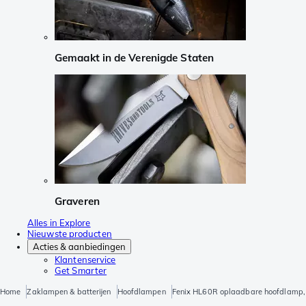
Gemaakt in de Verenigde Staten
Graveren
Alles in Explore
Nieuwste producten
Acties & aanbiedingen
Klantenservice
Get Smarter
Home
Zaklampen & batterijen
Hoofdlampen
Fenix HL60R oplaadbare hoofdlamp, 