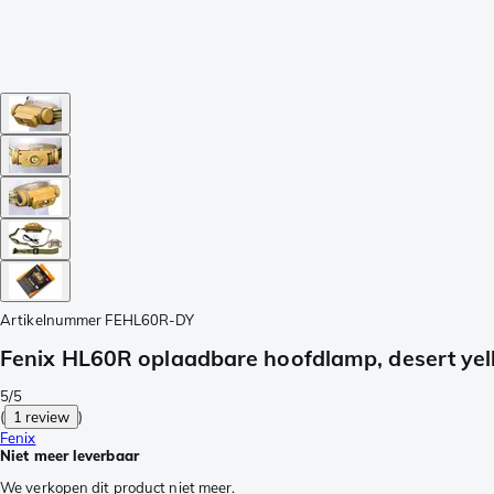
Artikelnummer
FEHL60R-DY
Fenix HL60R oplaadbare hoofdlamp, desert ye
5/5
(
1 review
)
Fenix
Niet meer leverbaar
We verkopen dit product niet meer.