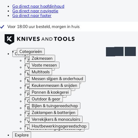
Ga direct naar hoofdinhoud
Ga direct naar navigatie
Ga direct naar footer
Voor 18:00 uur besteld, morgen in huis
Categorieën
Categorieën
Zakmessen
Zakmessen
Vaste messen
Vaste messen
Multitools
Multitools
Messen slijpen & onderhoud
Messen slijpen & onderhoud
Keukenmessen & snijden
Keukenmessen & snijden
Pannen & kookgerei
Pannen & kookgerei
Outdoor & gear
Outdoor & gear
Bijlen & tuingereedschap
Bijlen & tuingereedschap
Zaklampen & batterijen
Zaklampen & batterijen
Verrekijkers & monoculairs
Verrekijkers & monoculairs
Houtbewerkingsgereedschap
Houtbewerkingsgereedschap
Explore