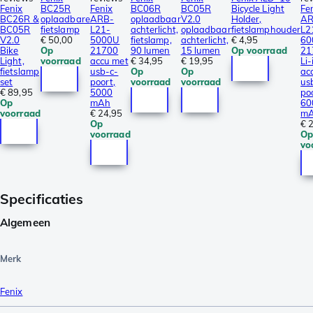
Fenix
BC25R
Fenix
BC06R
BC05R
Bicycle Light
Fe
BC26R &
oplaadbare
ARB-
oplaadbaar
V2.0
Holder,
AR
BC05R
fietslamp
L21-
achterlicht,
oplaadbaar
fietslamphouder
L2
V2.0
€ 50,00
5000U
fietslamp,
achterlicht,
€ 4,95
60
Bike
Op
21700
90 lumen
15 lumen
Op voorraad
21
Light,
voorraad
accu met
€ 34,95
€ 19,95
Li-
fietslamp
usb-c-
Op
Op
ac
set
poort,
voorraad
voorraad
us
€ 89,95
5000
po
Op
mAh
60
voorraad
€ 24,95
m
Op
€ 
voorraad
O
vo
Specificaties
Algemeen
Merk
Fenix