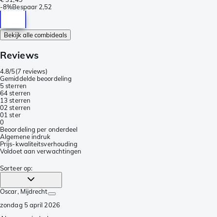
-
8%
Bespaar
2,52
Bekijk alle combideals
Reviews
4.8/5
(
7 reviews
)
Gemiddelde beoordeling
5 sterren
6
4 sterren
1
3 sterren
0
2 sterren
0
1 ster
0
Beoordeling per onderdeel
Algemene indruk
Prijs-kwaliteitsverhouding
Voldoet aan verwachtingen
Sorteer op
:
Oscar
, Mijdrecht
zondag 5 april 2026