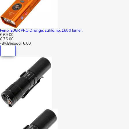
Fenix E06R PRO Orange, zaklamp, 1600 lumen
€ 69,00
€ 75,00
-
8%
Bespaar
6,00